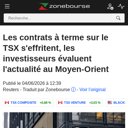
Les contrats à terme sur le
TSX s'effritent, les
investisseurs évaluent
l'actualité au Moyen-Orient
Publié le 04/06/2026 à 12:39
Reuters - Traduit par Zonebourse
-
Voir l'original
TSX COMPOSITE
+0,68 %
TSX VENTURE
+3,03 %
BLACKST