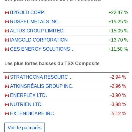
B2GOLD CORP.
+22,47 %
RUSSEL METALS INC.
+15,25 %
ALTUS GROUP LIMITED
+15,05 %
IAMGOLD CORPORATION
+13,70 %
CES ENERGY SOLUTIONS CORP.
+11,50 %
Les plus fortes baisses du TSX Composite
STRATHCONA RESOURCES LTD.
-2,94 %
ATKINSRÉALIS GROUP INC.
-2,96 %
ENERFLEX LTD.
-3,90 %
NUTRIEN LTD.
-3,98 %
EXTENDICARE INC.
-5,12 %
Voir le palmarès