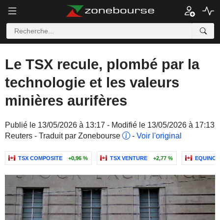
Le TSX recule, plombé par la
technologie et les valeurs
minières aurifères
Publié le 13/05/2026 à 13:17 - Modifié le 13/05/2026 à 17:13
Reuters - Traduit par Zonebourse
-
Voir l'original
TSX COMPOSITE
+0,96 %
TSX VENTURE
+2,77 %
EQUINOX