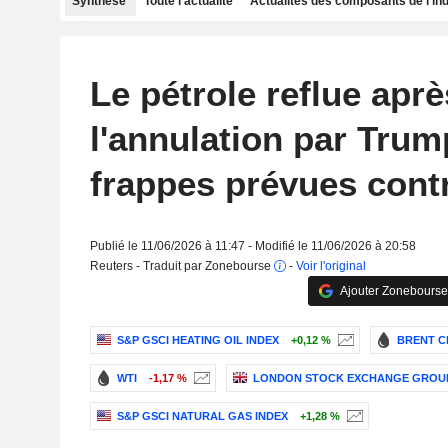
Synthèse
Toute l'actualité
Actualités des composants de l'in
Le pétrole reflue aprè
l'annulation par Trum
frappes prévues contr
Publié le 11/06/2026 à 11:47 - Modifié le 11/06/2026 à 20:58
Reuters - Traduit par Zonebourse
-
Voir l'original
Ajouter Zonebourse
S&P GSCI HEATING OIL INDEX
+0,12 %
BRENT C
WTI
-1,17 %
LONDON STOCK EXCHANGE GROU
S&P GSCI NATURAL GAS INDEX
+1,28 %