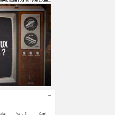
aria.
Varia. 5j.
Capi.