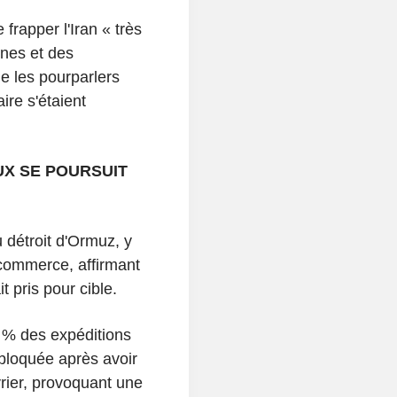
frapper l'Iran « très
nes et des
e les pourparlers
ire s'étaient
UX SE POURSUIT
u détroit d'Ormuz, y
 commerce, affirmant
t pris pour cible.
0 % des expéditions
 bloquée après avoir
évrier, provoquant une