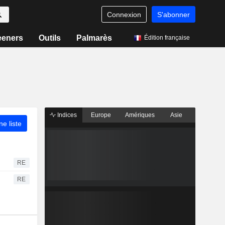
Connexion
S'abonner
eeners
Outils
Palmarès
Édition française
Indices
Europe
Amériques
Asie
ne liste
RE
RE