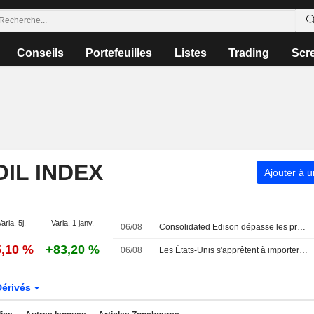
Conseils
Portefeuilles
Listes
Trading
Scr
OIL INDEX
Ajouter à u
Varia. 5j.
Varia. 1 janv.
06/08
Consolidated Edison dépasse les prévisions de bénéfice grâce à une forte demande d'électricité
5,10 %
+83,20 %
06/08
Les États-Unis s'apprêtent à importer leur plus gros volume de brut du Moyen-Orient depuis le début de la guerre avec l'Iran
Dérivés