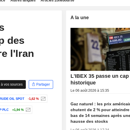
dice
Autres langues
Articles Zonebourse
A la une
s
p des
e l'Iran
L'IBEX 35 passe un cap
historique
 à vos sources
Partager
Le 06 août 2026 à 15:35
RUDE OIL SPOT
-1,62 %
Gaz naturel : les prix américa
chutent de 2 % pour atteindre
P PLC
+1,94 %
bas de 14 semaines après une
hausse des stocks