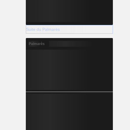
Suite du Palmarès
Palmarès