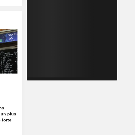
ins
 un plus
 forte