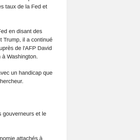
s taux de la Fed et
Fed en disant des
 Trump, il a continué
auprès de l'AFP David
n à Washington.
t avec un handicap que
chercheur.
s gouverneurs et le
nomie attachés à