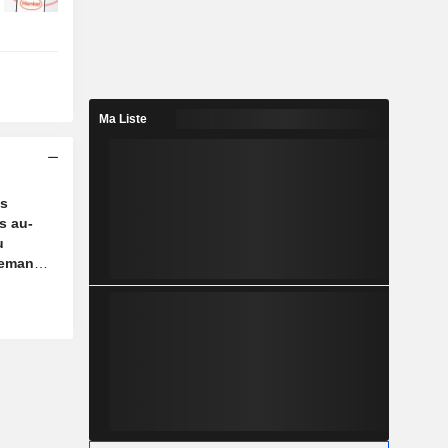
Ma Liste
es
s au-
u
demande