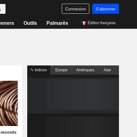
Connexion
S'abonner
eeners
Outils
Palmarès
Édition française
Indices
Europe
Amériques
Asie
 records