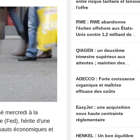
entre risque tarifaire et tensi
l'offre
RWE : RWE abandonne
l'éolien offshore aux États-
Unis contre 1,2 milliard de
dollars de l'administration
américaine
QIAGEN : un deuxième
trimestre supérieur aux
attentes ; maintien des
objectifs annuels à l'image
du secteur
ADECCO : Forte croissance
organique et maîtrise
efficace des coûts
EasyJet : une acquisition
é mercredi à la
sous haute contrainte
réglementaire
 (Fed), hérite d'une
resauts économiques et
HENKEL : Un bon équilibre