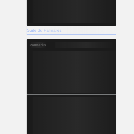
Suite du Palmarès
Palmarès