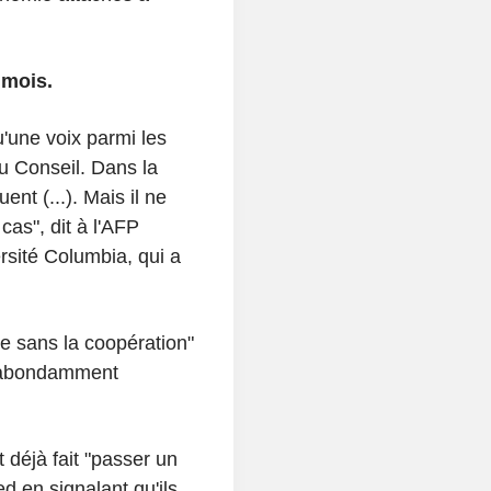
 mois.
u'une voix parmi les
u Conseil. Dans la
ent (...). Mais il ne
cas", dit à l'AFP
rsité Columbia, qui a
e sans la coopération"
a abondamment
t déjà fait "passer un
d en signalant qu'ils