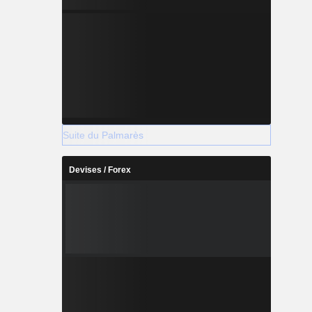
Suite du Palmarès
Devises / Forex