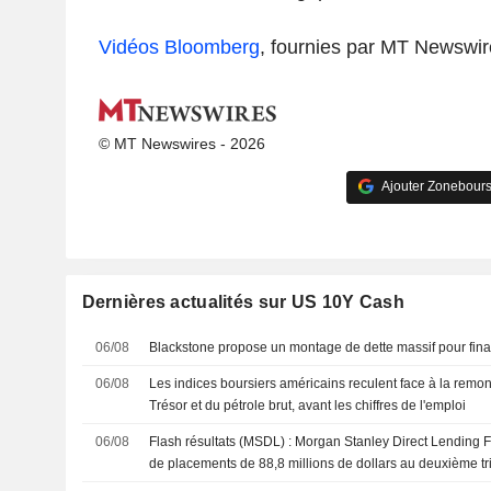
Vidéos Bloomberg
, fournies par MT Newswir
© MT Newswires - 2026
Ajouter Zonebours
Dernières actualités sur US 10Y Cash
06/08
Blackstone propose un montage de dette massif pour fina
06/08
Les indices boursiers américains reculent face à la rem
Trésor et du pétrole brut, avant les chiffres de l'emploi
06/08
Flash résultats (MSDL) : Morgan Stanley Direct Lending Fu
de placements de 88,8 millions de dollars au deuxième tr
estimation FactSet de 90,0 millions de dollars