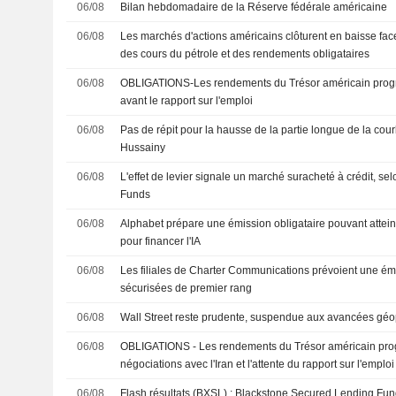
06/08
Bilan hebdomadaire de la Réserve fédérale américaine
06/08
Les marchés d'actions américains clôturent en baisse fac
des cours du pétrole et des rendements obligataires
06/08
OBLIGATIONS-Les rendements du Trésor américain progre
avant le rapport sur l'emploi
06/08
Pas de répit pour la hausse de la partie longue de la cour
Hussainy
06/08
L'effet de levier signale un marché suracheté à crédit, se
Funds
06/08
Alphabet prépare une émission obligataire pouvant atteind
pour financer l'IA
06/08
Les filiales de Charter Communications prévoient une émi
sécurisées de premier rang
06/08
Wall Street reste prudente, suspendue aux avancées géo
06/08
OBLIGATIONS - Les rendements du Trésor américain progr
négociations avec l'Iran et l'attente du rapport sur l'emploi
06/08
Flash résultats (BXSL) : Blackstone Secured Lending Fun