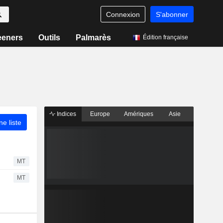
Connexion
S'abonner
eeners
Outils
Palmarès
Édition française
Indices
Europe
Amériques
Asie
ne liste
MT
MT