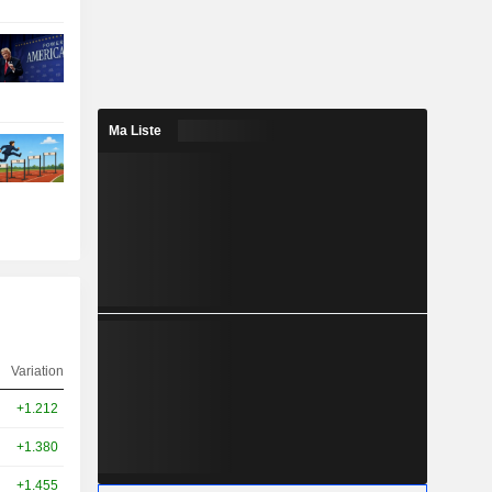
Ma Liste
Variation
+1.212
+1.380
+1.455