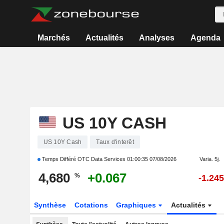
Marchés
Actualités
Analyses
Agenda
US 10Y CASH
US 10Y Cash
Taux d'interêt
Temps Différé OTC Data Services
01:00:35 07/08/2026
Varia. 5j.
4,680
+0.067
%
-1.245
Synthèse
Cotations
Graphiques
Actualités