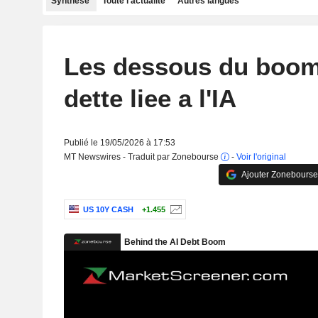
Synthèse
Toute l'actualité
Autres langues
Les dessous du boom
dette liee a l'IA
Publié le 19/05/2026 à 17:53
MT Newswires - Traduit par Zonebourse
-
Voir l'original
Ajouter Zonebourse
US 10Y CASH
+1.455