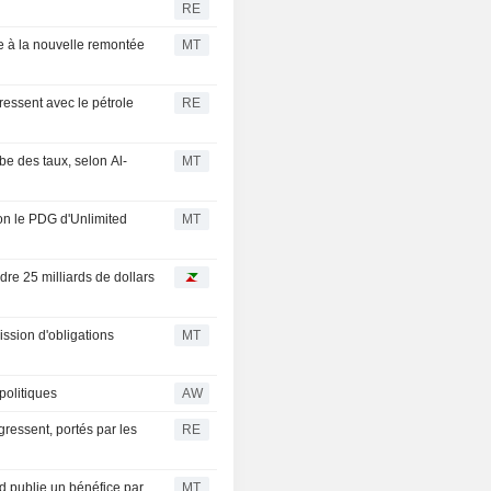
US 5Y INFLATION
RE
1,725
%
INDEXED
e à la nouvelle remontée
MT
ssent avec le pétrole
RE
be des taux, selon Al-
MT
lon le PDG d'Unlimited
MT
re 25 milliards de dollars
ssion d'obligations
MT
politiques
AW
essent, portés par les
RE
d publie un bénéfice par
MT