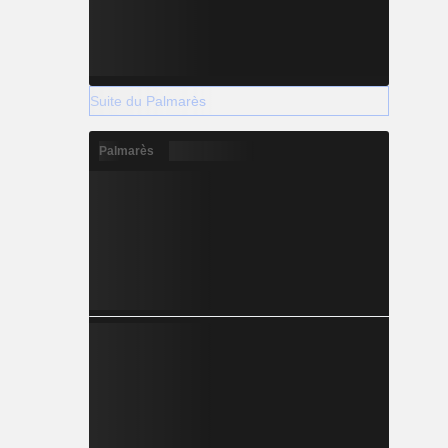
+2.034
Suite du Palmarès
Palmarès