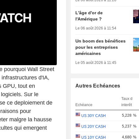
Le 06 août 2026 à 11:28
L'âge d'or de
l'Amérique ?
Le 06 août 2026 à 11:54
Un boom des bénéfices
pour les entreprises
américaines
Le 05 août 2026 à 11:45
 pourquoi Wall Street
infrastructures d'IA,
s GPU, tout en
Autres Echéances
ogiciels. Sur le
Taux d
yse ce deploiement de
Echéance
interêt
s raisons pour
5,228
%
US 30Y CASH
eter malgre la hausse
5,237
%
US 20Y CASH
cultes qui emergent
4,680
%
US 10Y CASH