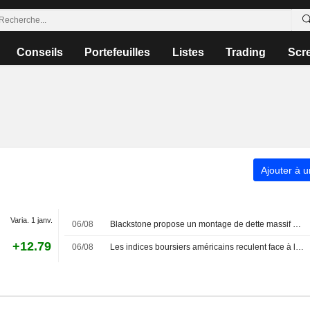
Conseils
Portefeuilles
Listes
Trading
Scr
Ajouter à u
Varia. 1 janv.
06/08
Blackstone propose un montage de dette massif pour financer les puces d'Anthropic
+12.79
06/08
Les indices boursiers américains reculent face à la remontée des rendements du Trésor et du pétrole brut, avant les chiffres de l'emploi