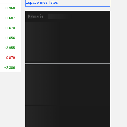
Espace mes listes
+1.968
Palmarès
+1.687
+1.670
+1.656
+3.955
-0.079
+2.386
+2.762
-1.529
+1.569
+1.542