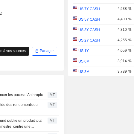
4,538
%
US 7Y CASH
e
4,400
%
US 5Y CASH
4,310
%
US 3Y CASH
4,255
%
US 2Y CASH
4,059
%
US 1Y
e à vos sources
Partager
3,914
%
US 6M
3,789
%
US 3M
3,728
%
US 2M
3,626
%
US 1M
ncer les puces d'Anthropic
MT
US 30Y INFLATION
ontée des rendements du
MT
3,016
%
INDEXED
US 10Y INFLATION
nd publie un produit total
MT
2,437
%
INDEXED
imestre, contre une