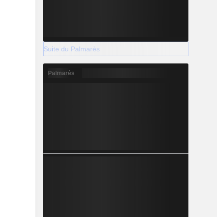
Suite du Palmarès
Palmarès