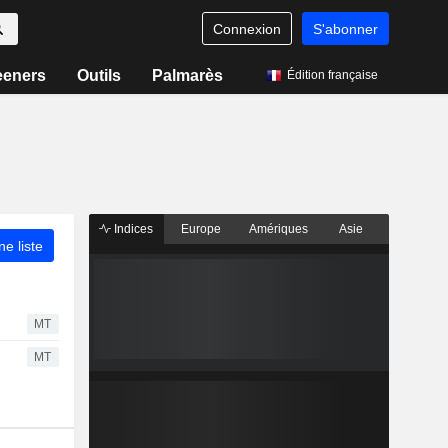
Connexion
S'abonner
eeners
Outils
Palmarès
Édition française
Indices
Europe
Amériques
Asie
ne liste
MT
MT