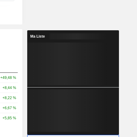
Ma Liste
+49,48 %
+8,44 %
+8,22 %
+6,67 %
+5,85 %