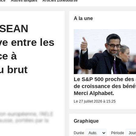
dice
Autres langues
Articles Zonebourse
A la une
'ASEAN
e entre les
ce à
u brut
Le S&P 500 proche des
de croissance des bénéf
Merci Alphabet.
Le 27 juillet 2026 à 15:25
Graphique
Durée
Période