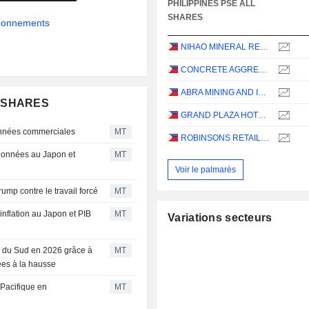
PHILIPPINES PSE ALL
SHARES
abonnements
NIHAO MINERAL RESOURCES INTERNATIONAL, INC.
CONCRETE AGGREGATES CORPORATION
ABRA MINING AND INDUSTRIAL CORPORATION
LL SHARES
GRAND PLAZA HOTEL CORPORATION
 données commerciales
MT
ROBINSONS RETAIL HOLDINGS, INC.
 données au Japon et
MT
Voir le palmarès
rump contre le travail forcé
MT
inflation au Japon et PIB
MT
Variations secteurs
e du Sud en 2026 grâce à
MT
ées à la hausse
-Pacifique en
MT