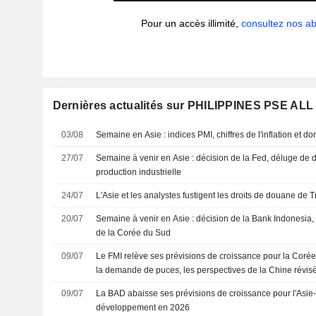
Pour un accès illimité,
consultez nos 
Dernières actualités sur PHILIPPINES PSE A
03/08
Semaine en Asie : indices PMI, chiffres de l'inflation et
27/07
Semaine à venir en Asie : décision de la Fed, déluge de
production industrielle
24/07
L'Asie et les analystes fustigent les droits de douane de T
20/07
Semaine à venir en Asie : décision de la Bank Indonesia, 
de la Corée du Sud
09/07
Le FMI relève ses prévisions de croissance pour la Coré
la demande de puces, les perspectives de la Chine révis
09/07
La BAD abaisse ses prévisions de croissance pour l'Asie
développement en 2026