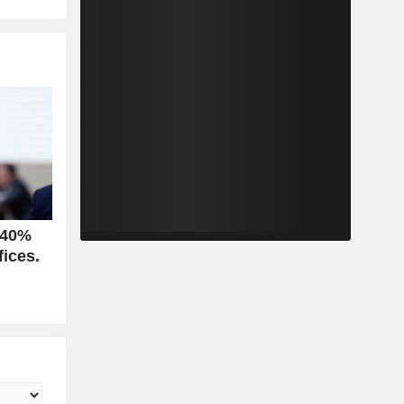
 40%
ices.