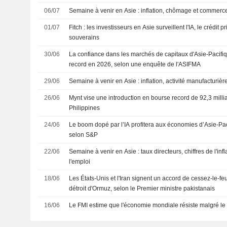
06/07
Semaine à venir en Asie : inflation, chômage et commerce
01/07
Fitch : les investisseurs en Asie surveillent l'IA, le crédit p
souverains
30/06
La confiance dans les marchés de capitaux d'Asie-Pacifiq
record en 2026, selon une enquête de l'ASIFMA
29/06
Semaine à venir en Asie : inflation, activité manufacturiè
26/06
Mynt vise une introduction en bourse record de 92,3 mill
Philippines
24/06
Le boom dopé par l’IA profitera aux économies d’Asie-Pac
selon S&P
22/06
Semaine à venir en Asie : taux directeurs, chiffres de l'inf
l'emploi
18/06
Les États-Unis et l'Iran signent un accord de cessez-le-feu
détroit d'Ormuz, selon le Premier ministre pakistanais
16/06
Le FMI estime que l'économie mondiale résiste malgré le 