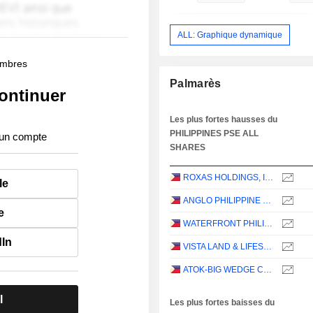
ALL: Graphique dynamique
membres
Palmarès
ontinuer
Les plus fortes hausses du
PHILIPPINES PSE ALL
 un compte
SHARES
ROXAS HOLDINGS, INC.
le
ANGLO PHILIPPINE HOLDINGS CORPORATION
e
WATERFRONT PHILIPPINES, INCORPORATED
dIn
VISTA LAND & LIFESCAPES, INC.
ATOK-BIG WEDGE CO., INC.
l
Les plus fortes baisses du