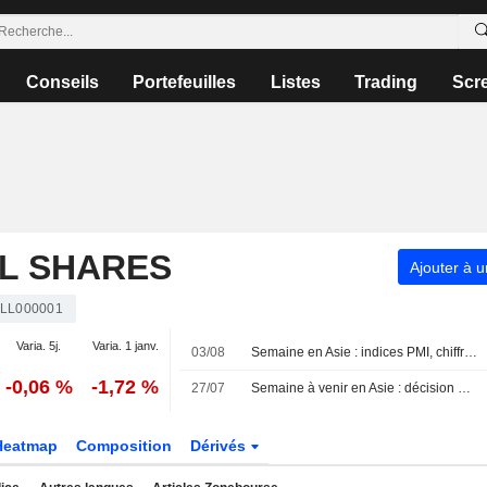
Conseils
Portefeuilles
Listes
Trading
Scr
LL SHARES
Ajouter à u
LL000001
Varia. 5j.
Varia. 1 janv.
03/08
Semaine en Asie : indices PMI, chiffres de l'inflation et données commerciales
-0,06 %
-1,72 %
27/07
Semaine à venir en Asie : décision de la Fed, déluge de données au Japon et production industrielle
Heatmap
Composition
Dérivés