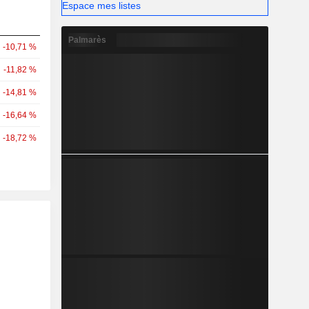
Espace mes listes
Palmarès
-10,71 %
-11,82 %
-14,81 %
-16,64 %
-18,72 %