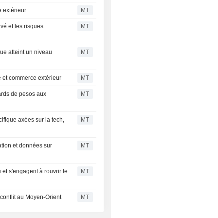
 extérieur
MT
rivé et les risques
MT
ue atteint un niveau
MT
re et commerce extérieur
MT
iards de pesos aux
MT
ifique axées sur la tech,
MT
lation et données sur
MT
 et s'engagent à rouvrir le
MT
conflit au Moyen-Orient
MT