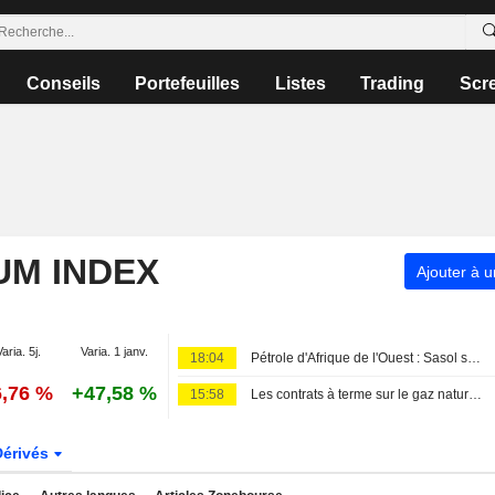
Conseils
Portefeuilles
Listes
Trading
Scr
UM INDEX
Ajouter à u
Varia. 5j.
Varia. 1 janv.
18:04
Pétrole d'Afrique de l'Ouest : Sasol se positionne sur le brut nigérian
6,76 %
+47,58 %
15:58
Les contrats à terme sur le gaz naturel américain progressent grâce à la hausse des exportations de GNL
Dérivés