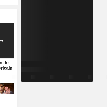
nt le
éricain