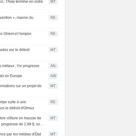
i ; l'Asie termine en ordre
MT
rvention », manne du
RE
en-Orient et l'emploi
RE
udes sur le détroit
MT
s métaux ; l'or progresse
AN
ords en Europe
AW
ormations sur un projet de
MT
rimpe suite à une
RE
ans le détroit d'Ormuz
embre clôture en hausse de
MT
re progresse de 2,99 $, soit
nce par les médias d'État
MT