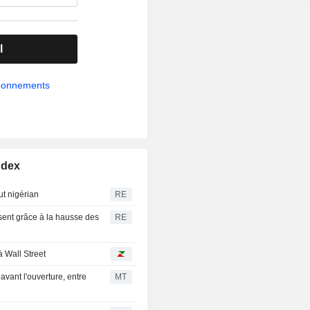
l
abonnements
ndex
ut nigérian
RE
ssent grâce à la hausse des
RE
à Wall Street
avant l'ouverture, entre
MT