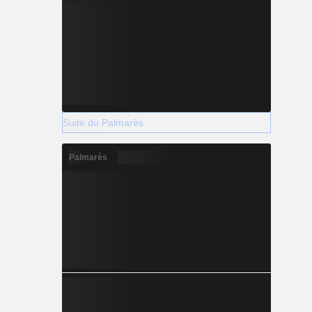
Suite du Palmarès
Palmarès