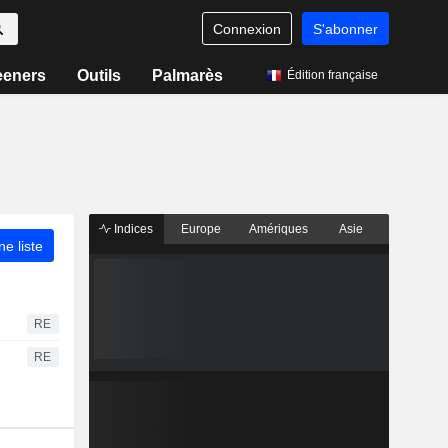
Connexion
S'abonner
eeners
Outils
Palmarès
Édition française
Indices
Europe
Amériques
Asie
ne liste
RE
RE