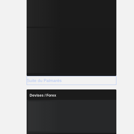
Suite du Palmarès
Devises / Forex