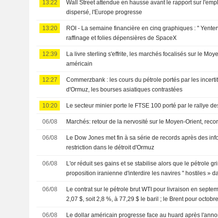
13:22
Wall Street attendue en hausse avant le rapport sur l'emplo
dispersé, l'Europe progresse
13:20
ROI - La semaine financière en cinq graphiques : " Yente
raffinage et folies dépensières de SpaceX
12:39
La livre sterling s'effrite, les marchés focalisés sur le Moy
américain
12:27
Commerzbank : les cours du pétrole portés par les incertit
d'Ormuz, les bourses asiatiques contrastées
10:20
Le secteur minier porte le FTSE 100 porté par le rallye de
06/08
Marchés: retour de la nervosité sur le Moyen-Orient, rec
06/08
Le Dow Jones met fin à sa série de records après des inf
restriction dans le détroit d'Ormuz
06/08
L'or réduit ses gains et se stabilise alors que le pétrole g
proposition iranienne d'interdire les navires " hostiles » d
06/08
Le contrat sur le pétrole brut WTI pour livraison en sept
2,07 $, soit 2,8 %, à 77,29 $ le baril ; le Brent pour octob
3,8 %, à 82,44 $
06/08
Le dollar américain progresse face au huard après l'anno