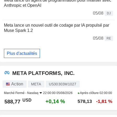
Meta lance un agent de programmation pour rivaliser avec
Anthropic et OpenAI
05/08
DJ
Meta lance un nouvel outil de codage par IA propulsé par
Muse Spark 1.2
05/08
RE
Plus d'actualités
META PLATFORMS, INC.
Action
META
US30303M1027
Marché Fermé -
Nasdaq
22:00:00 05/08/2026
Après clôture
02:00:00
USD
+0,14 %
588,77
578,13
-1,81 %