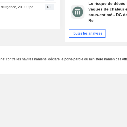
Le risque de décès 
Canada/Incendie-La Colombie-Britannique déclare l'état d'urgence, 20.000 personnes fuient les flammes
RE
vagues de chaleur 
sous-estimé - DG d
Re
Toutes les analyses
erie' contre les navires iraniens, déclare le porte-parole du ministère iranien des Aff