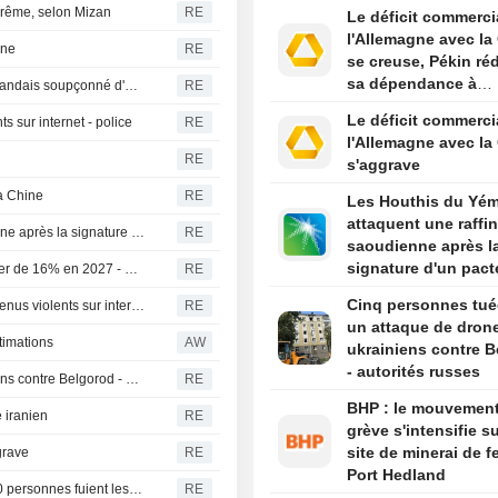
entreprise chinoise
prême, selon Mizan
RE
Le déficit commerci
Yonhap
l'Allemagne avec la
nne
RE
se creuse, Pékin ré
sa dépendance à
Les Émirats arabes unis extradent Daniel Kinahan, un Irlandais soupçonné d'être à la tête d'un gang criminel
RE
l'industrie europée
Le déficit commerci
s sur internet - police
RE
l'Allemagne avec la
RE
s'aggrave
la Chine
RE
Les Houthis du Yé
attaquent une raffin
Les Houthis du Yémen attaquent une raffinerie saoudienne après la signature d'un pacte de défense par le Royaume
RE
saoudienne après l
signature d'un pact
Les dépenses de défense de Taïwan devraient augmenter de 16% en 2027 - médias
RE
défense par le Roy
Cinq personnes tué
Thaïlande-L'auteur de la fusillade avait regardé des contenus violents sur internet - police
RE
un attaque de dron
stimations
AW
ukrainiens contre 
- autorités russes
Cinq personnes tuées par un attaque de drones ukrainiens contre Belgorod - autorités russes
RE
BHP : le mouvemen
e iranien
RE
grève s'intensifie su
site de minerai de f
grave
RE
Port Hedland
La Colombie-Britannique déclare l'état d'urgence, 20.000 personnes fuient les flammes
RE