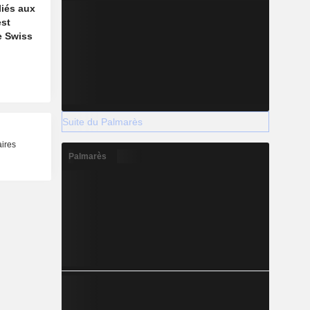
liés aux
est
e Swiss
Suite du Palmarès
aires
Palmarès