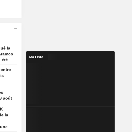
s
qué la
 Aramco
Ma Liste
a été
 entre
is -
es
 9 août
SK
e la
 une