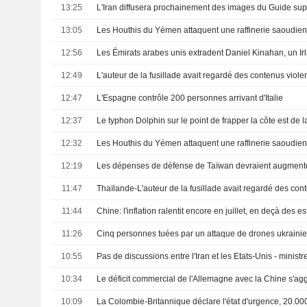
13:25
L'Iran diffusera prochainement des images du Guide su
13:05
Les Houthis du Yémen attaquent une raffinerie saoudie
12:56
12:49
L'auteur de la fusillade avait regardé des contenus violent
12:47
L'Espagne contrôle 200 personnes arrivant d'Italie
12:37
Le typhon Dolphin sur le point de frapper la côte est de 
12:32
12:19
11:47
11:44
Chine: l'inflation ralentit encore en juillet, en deçà des e
11:26
10:55
Pas de discussions entre l'Iran et les Etats-Unis - ministr
10:34
Le déficit commercial de l'Allemagne avec la Chine s'ag
10:09