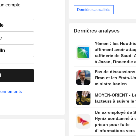
 un compte
Dernières actualités
le
Dernières analyses
e
Yémen : les Houthi
affirment avoir atta
dIn
raffinerie de Saudi
à Jazan, l'incendie 
maîtrisé
Pas de discussions
l
l'Iran et les Etats-Un
ministre iranien
abonnements
MOYEN-ORIENT - L
facteurs à suivre le
Un ex-employé de 
Hynix condamné à d
prison pour fuite
d'informations vers