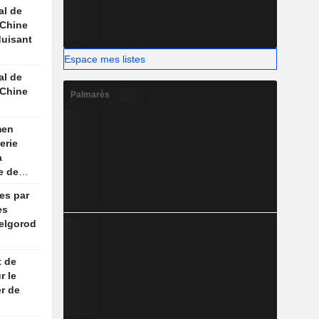
, selon
al de
 Chine
duisant
Espace mes listes
nne
al de
 Chine
Palmarès
men
erie
a
e de
aume
es par
es
Belgorod
t de
r le
er de