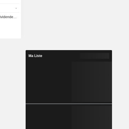
-
- 1.3177 USD
Ma Liste