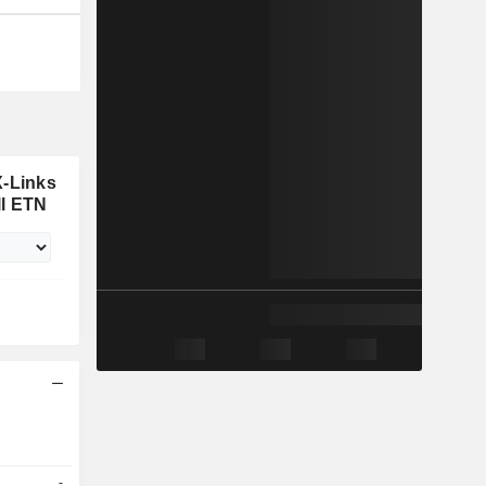
X-Links
ll ETN
-