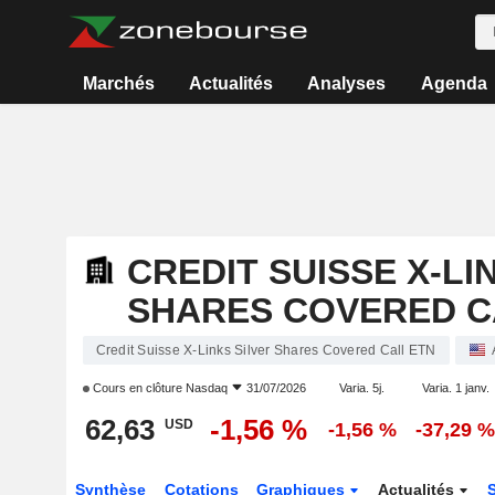
Marchés
Actualités
Analyses
Agenda
CREDIT SUISSE X-LI
SHARES COVERED C
Credit Suisse X-Links Silver Shares Covered Call ETN
Cours en clôture
Nasdaq
31/07/2026
Varia. 5j.
Varia. 1 janv.
62,63
-1,56 %
USD
-1,56 %
-37,29 
Synthèse
Cotations
Graphiques
Actualités