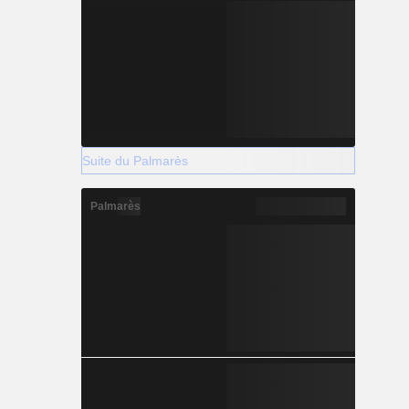
Suite du Palmarès
Palmarès