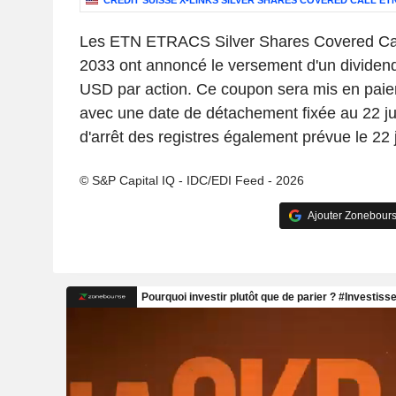
CREDIT SUISSE X-LINKS SILVER SHARES COVERED CALL ET
Les ETN ETRACS Silver Shares Covered Call
2033 ont annoncé le versement d'un divide
USD par action. Ce coupon sera mis en paiem
avec une date de détachement fixée au 22 ju
d'arrêt des registres également prévue le 22 
© S&P Capital IQ - IDC/EDI Feed - 2026
Ajouter Zonebours