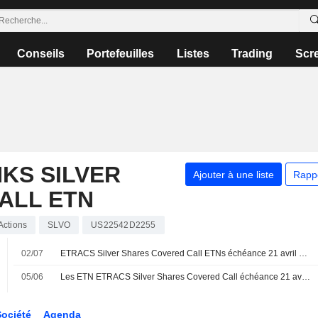
Conseils
Portefeuilles
Listes
Trading
Scr
NKS SILVER
Ajouter à une liste
Rapp
ALL ETN
Actions
SLVO
US22542D2255
02/07
ETRACS Silver Shares Covered Call ETNs échéance 21 avril 2033 : versement d'un dividende mensuel le 27 juillet 2026
%
05/06
Les ETN ETRACS Silver Shares Covered Call échéance 21 avril 2033 annoncent un dividende mensuel, payable le 25 juin 2026
Société
Agenda