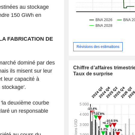
estinées au stockage
eindre 150 GWh en
LA FABRICATION DE
Révisions des estimations
n marché dominé par des
Chiffre d'affaires trimestrie
is ils misent sur leur
Taux de surprise
t leur capacité à
 stockage'.
e 'la deuxième courbe
claré un responsable
ociété au cours du