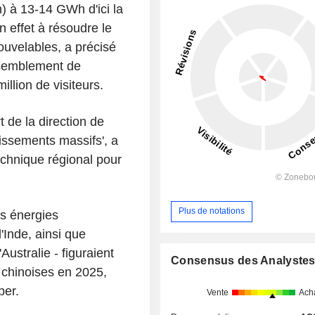
) à 13-14 GWh d'ici la
 effet à résoudre le
ouvelables, a précisé
ssemblement de
million de visiteurs.
 de la direction de
tissements massifs', a
echnique régional pour
Plus de notations
es énergies
'Inde, ainsi que
Australie - figuraient
Consensus des Analyste
s chinoises en 2025,
ber.
Vente
Ach