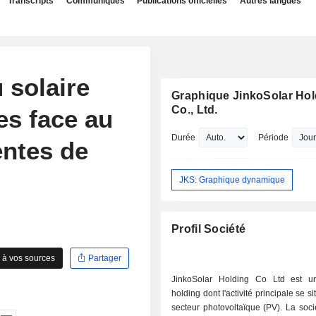
Transcripts
Communiqués
Publications officielles
Autres langues
 solaire
Graphique JinkoSolar Hol
Co., Ltd.
es face au
Durée
Période
entes de
JKS: Graphique dynamique
Profil Société
 à vos sources
Partager
JinkoSolar Holding Co Ltd est u
holding dont l'activité principale se s
secteur photovoltaïque (PV). La soc