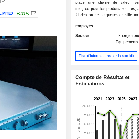
place une chaîne de valeur vert
intégrée pour les produits solaires, a
LIMITED
+0,33 %
fabrication de plaquettes de silicium
modules solaires. Ses principau
Employés
comprennent les plaquettes de sil
cellules solaires et les modules so
Secteur
Energie ren
société commercialise ses module
Equipements 
sous la marque JinkoSolar. Elle est
active dans la production d'énergie
Plus d'informations sur la société
dans les services d'ingé
d'approvisionnement et de construc
de systèmes solaires. La société 
activités principalement sur le
Compte de Résultat et
nationaux et internationaux.
Estimations