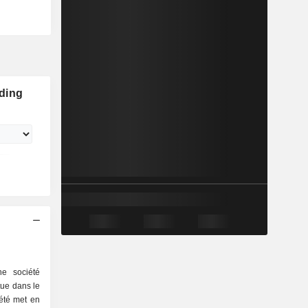
ding
ne société
itue dans le
iété met en