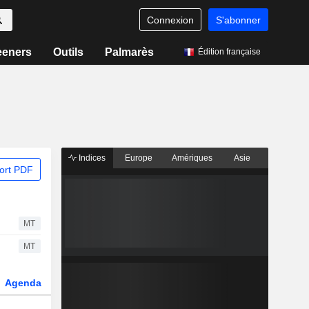
Connexion
S'abonner
eeners
Outils
Palmarès
Édition française
Indices
Europe
Amériques
Asie
ort PDF
MT
MT
Agenda
Secteur
Dérivés
Fonds et ETFs