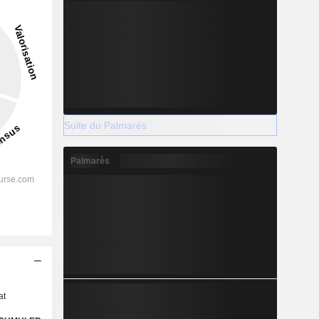
Suite du Palmarès
Palmarès
s
at