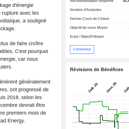
Recommandation moyenne
AC
ckage d'énergie
Nombre d'Analystes
 rupture avec les
Dernier Cours de Cloture
oltaïque, a souligné
Objectif de cours Moyen
ockage.
Ecart / Objectif Moyen
lus de faire croître
Consensus
aibles. C'est pourquoi
nergie, car nous
uters.
Révisions de Bénéfices
génèrent généralement
res, ont progressé de
uis 2018, selon les
cembre devrait être
tre premiers mois de
tad Energy.