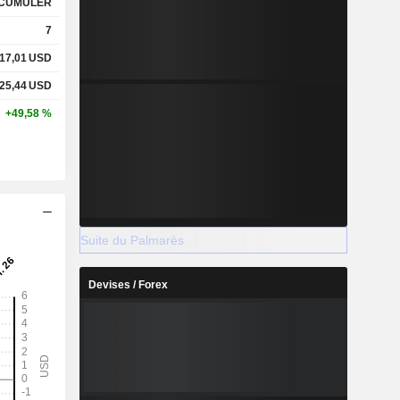
CUMULER
7
17,01
USD
25,44
USD
+49,58 %
Suite du Palmarès
Devises / Forex