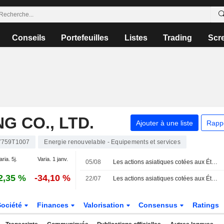
Conseils
Portefeuilles
Listes
Trading
Scr
G CO., LTD.
Ajouter à une liste
Rapp
759T1007
Energie renouvelable - Equipements et services
aria. 5j.
Varia. 1 janv.
05/08
Les actions asiatiques cotées aux États-Unis sous forme d'ADR progressent lors de la séance de mercredi
2,35 %
-34,10 %
22/07
Les actions asiatiques cotées aux États-Unis sous forme d'ADR en repli lors de la séance de mercredi
Société
Finances
Valorisation
Consensus
Ratings