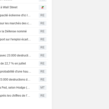
 à Wall Street
La Hongrie lancera un appel d'offres pour 700 MW de capacité éolienne d'ici le 31 août
RE
Le Japon et les États-Unis prêts à intervenir de nouveau sur les marchés des changes, déclare Katayama à la NHK
RE
 de la Défense nommé
RE
OBLIGATIONS-Les rendements du Trésor chutent, le rapport sur l'emploi écarte les perspectives de hausse des taux
RE
RE
États-Unis: Forte surprise négative sur l'emploi en juillet, avec 23.000 destructions de postes
RE
 de 22,7 % en juillet
RE
Les contrats à terme sur les taux américains réduisent la probabilité d'une hausse en septembre après les chiffres de l'emploi
RE
USA-Forte surprise négative sur l'emploi en juillet, avec 23.000 destructions de postes
RE
Emploi : les données ne modifieront pas la réflexion de la Fed, selon Hodge (Natixis)
MT
Les contrats à terme américains accentuent leurs gains après les chiffres de l'emploi non agricole de juillet
RE