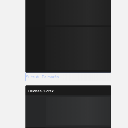
Suite du Palmarès
Devises / Forex