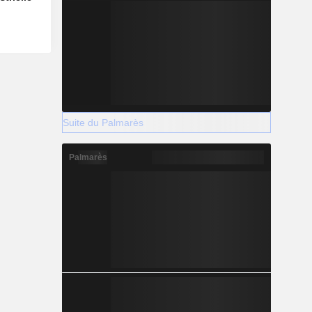
Suite du Palmarès
Palmarès