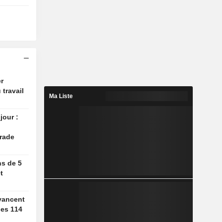
r
 travail
Ma Liste
jour :
rade
ns de 5
t
vancent
des 114