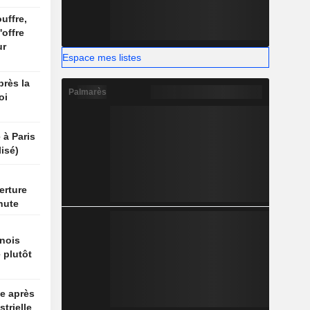
uffre,
'offre
ur
Espace mes listes
rès la
Palmarès
oi
 à Paris
isé)
erture
hute
nois
 plutôt
e après
strielle