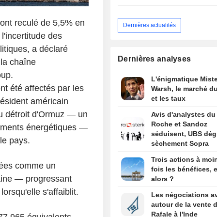
ont reculé de 5,5% en
Dernières actualités
l'incertitude des
itiques, a déclaré
Dernières analyses
 la chaîne
oup.
L'énigmatique Miste
t été affectés par les
Warsh, le marché du
et les taux
ésident américain
du détroit d'Ormuz — un
Avis d'analystes du 
Roche et Sandoz
nnements énergétiques —
séduisent, UBS dég
le pays.
sèchement Sopra
Trois actions à moi
érées comme un
fois les bénéfices, e
aine — progressant
alors ?
rsqu'elle s'affaiblit.
Les négociations a
autour de la vente 
Rafale à l'Inde
277 965 équivalents