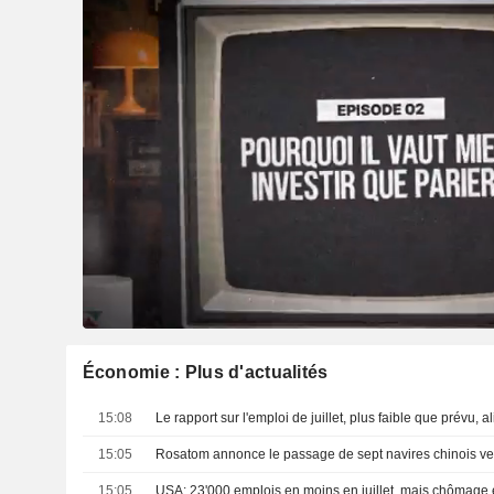
Économie : Plus d'actualités
15:08
15:05
15:05
USA: 23'000 emplois en moins en juillet, mais chômage 