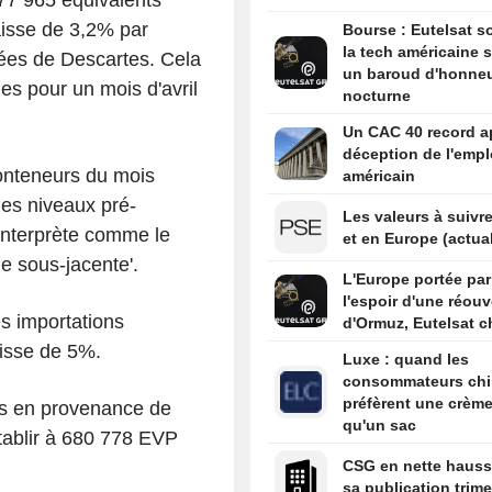
aisse de 3,2% par
Bourse : Eutelsat so
la tech américaine s
ées de Descartes. Cela
un baroud d'honne
es pour un mois d'avril
nocturne
Un CAC 40 record ap
déception de l'empl
onteneurs du mois
américain
les niveaux pré-
Les valeurs à suivre
interprète comme le
et en Europe (actual
de sous-jacente'.
L'Europe portée par
l'espoir d'une réouv
es importations
d'Ormuz, Eutelsat c
isse de 5%.
Luxe : quand les
consommateurs chi
préfèrent une crème
rs en provenance de
qu'un sac
tablir à 680 778 EVP
CSG en nette hauss
sa publication trime