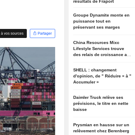
résultats de Fraport
Groupe Dynamite monte en
puissance tout en
préservant ses marges
 à vos sources
Partager
China Resources Mixc
Lifestyle Services trouve
des relais de croissance au-
delà de l'immobilier
SHELL : changement
d'opinion, de " Réduire » à "
Accumuler »
Daimler Truck relève ses
prévisions, le titre en nette
baisse
Prysmian en hausse sur un
relèvement chez Berenberg