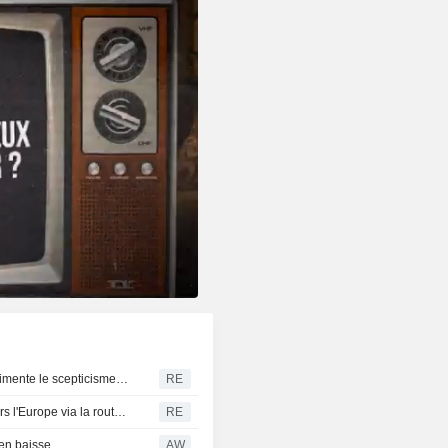
Le rapport sur l'emploi de juillet, plus faible que prévu, alimente le scepticisme quant à une hausse des taux de la Fed
RE
Rosatom annonce le passage de sept navires chinois vers l'Europe via la route de l'Arctique russe
RE
en baisse
AW