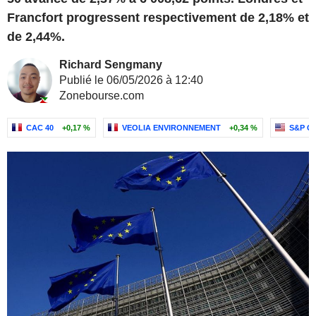
Francfort progressent respectivement de 2,18% et
de 2,44%.
Richard Sengmany
Publié le 06/05/2026 à 12:40
Zonebourse.com
CAC 40
+0,17 %
VEOLIA ENVIRONNEMENT
+0,34 %
S&P GL