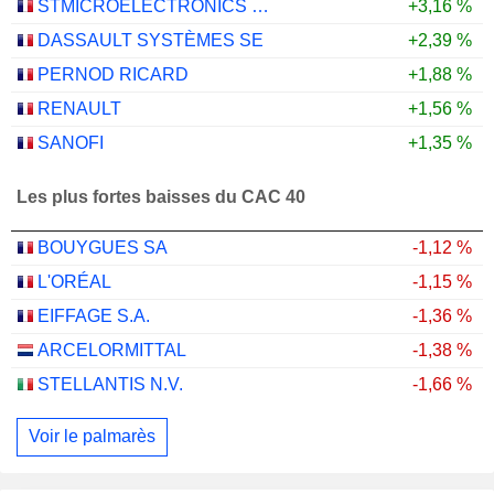
STMICROELECTRONICS N.V.
+3,16 %
DASSAULT SYSTÈMES SE
+2,39 %
PERNOD RICARD
+1,88 %
RENAULT
+1,56 %
SANOFI
+1,35 %
Les plus fortes baisses du CAC 40
BOUYGUES SA
-1,12 %
L'ORÉAL
-1,15 %
EIFFAGE S.A.
-1,36 %
ARCELORMITTAL
-1,38 %
STELLANTIS N.V.
-1,66 %
Voir le palmarès