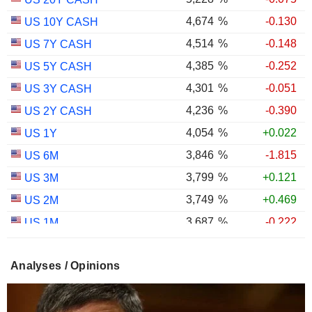
4,674
%
-0.130
US 10Y CASH
4,514
%
-0.148
US 7Y CASH
4,385
%
-0.252
US 5Y CASH
4,301
%
-0.051
US 3Y CASH
4,236
%
-0.390
US 2Y CASH
4,054
%
+0.022
US 1Y
3,846
%
-1.815
US 6M
3,799
%
+0.121
US 3M
3,749
%
+0.469
US 2M
3,687
%
-0.222
US 1M
3,014
%
+0.120
US 30Y INFLATION INDEXED
Analyses / Opinions
2,433
%
+0.123
US 10Y INFLATION INDEXED
1,725
%
+2.034
US 5Y INFLATION INDEXED