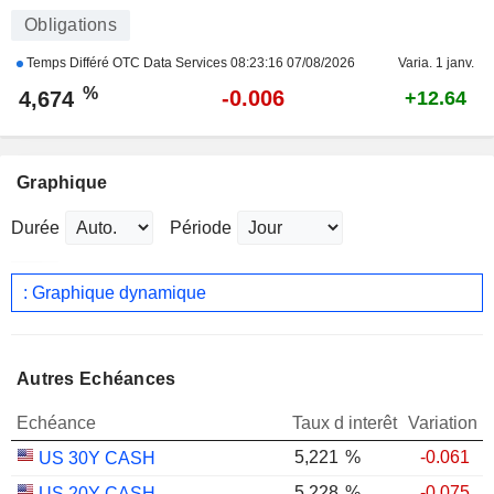
Obligations
Temps Différé OTC Data Services
08:23:16 07/08/2026
Varia. 1 janv.
%
-0.006
4,674
+12.64
Graphique
Durée
Période
: Graphique dynamique
Autres Echéances
Echéance
Taux d interêt
Variation
5,221
%
-0.061
US 30Y CASH
5,228
%
-0.075
US 20Y CASH