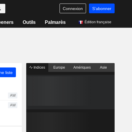
Connexion
S'abonner
eeners
Outils
Palmarès
Édition française
Indices
Europe
Amériques
Asie
ne liste
AW
AW