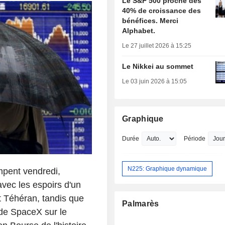
Le S&P 500 proche des
40% de croissance des
bénéfices. Merci
Alphabet.
Le 27 juillet 2026 à 15:25
Le Nikkei au sommet
Le 03 juin 2026 à 15:05
Graphique
Durée
Période
N225: Graphique dynamique
mpent vendredi,
avec les espoirs d'un
 Téhéran, tandis que
Palmarès
 de SpaceX sur le