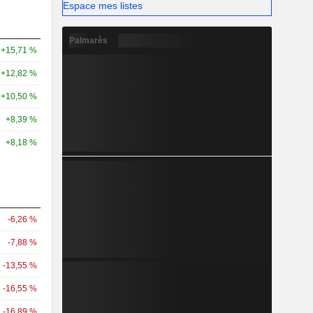
Espace mes listes
Palmarès
+15,71 %
+12,82 %
+10,50 %
+8,39 %
+8,18 %
-6,26 %
-7,88 %
-13,55 %
-16,55 %
-16,89 %