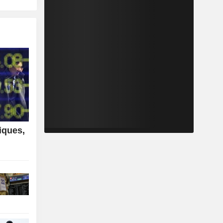
iques,