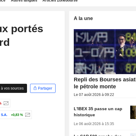
dice
Autres langues
Articles Zonebourse
A la une
x portés
rd
Repli des Bourses asiat
le pétrole monte
 à vos sources
Partager
Le 07 août 2026 à 09:22
%
L'IBEX 35 passe un cap
historique
 S.A.
+0,83 %
Le 06 août 2026 à 15:35