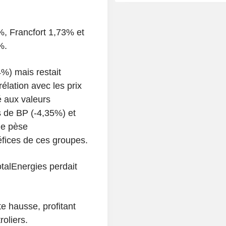
%, Francfort 1,73% et
%.
%) mais restait
élation avec les prix
é aux valeurs
s de BP (-4,35%) et
le pèse
fices de ces groupes.
otalEnergies perdait
te hausse, profitant
oliers.