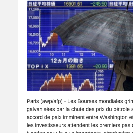
Paris (awp/afp) - Les Bourses mondiales gri
galvanisées par la chute des prix du pétrole 
accord de paix imminent entre Washington et
les investisseurs attendent les premiers pas