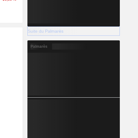
Suite du Palmarès
Palmarès