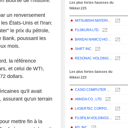
n Bourse de l'histoire.
Les plus fortes hausses du
Nikkei 225
par un renversement
MITSUBISHI MATERIALS CORPORATION
les États-Unis et l'Iran:
ter" le prix du pétrole,
FUJIKURA LTD.
 Bank, poussant les
BANDAI NAMCO HOLDINGS INC.
eux mois.
SHIFT INC.
RESONAC HOLDINGS CORPORATION
rd, la référence
rs, et celui de WTI,
Les plus fortes baisses du
72 dollars.
Nikkei 225
CASIO COMPUTER CO.,LTD.
icaines qu'il avait
, assurant qu'un terrain
AMADA CO., LTD.
LASERTEC CORPORATION
FUJIFILM HOLDINGS CORPORATION
our mettre fin à la
M3, INC.