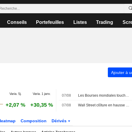
Conseils
Portefeuilles
Listes
Trading
Scr
Ajouter à u
Varia. 5j.
Varia. 1 janv.
07/08
Les Bourses mondiales touchent des sommets après l'emploi américain
+2,07 %
+30,35 %
07/08
Wall Street clôture en hausse après l'emploi américain
Heatmap
Composition
Dérivés