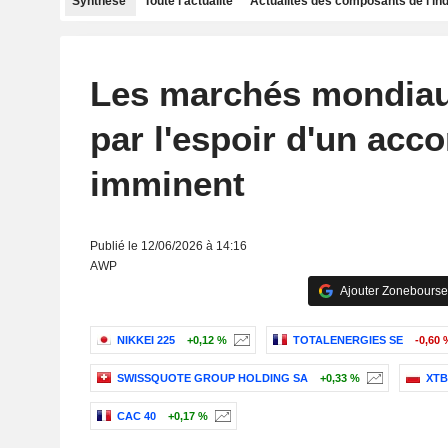
Synthèse
Toute l'actualité
Actualités des composants de l'in
Les marchés mondiau
par l'espoir d'un acco
imminent
Publié le 12/06/2026 à 14:16
AWP
Ajouter Zonebourse
NIKKEI 225
+0,12 %
TOTALENERGIES SE
-0,60 
SWISSQUOTE GROUP HOLDING SA
+0,33 %
XTB
CAC 40
+0,17 %