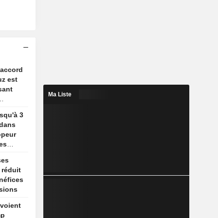
 accord
uz est
sant
Ma Liste
usqu'à 3
 dans
ppeur
es
ses
 réduit
énéfices
sions
voient
mp