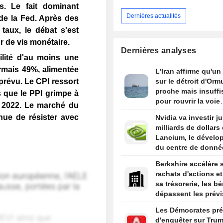
. Le fait dominant
Dernières actualités
de la Fed. Après des
aux, le débat s'est
r de vis monétaire.
Dernières analyses
ilité d'au moins une
ormais 49%, alimentée
L'Iran affirme qu'un
sur le détroit d'Orm
 prévu. Le CPI ressort
proche mais insuffi
s que le PPI grimpe à
pour rouvrir la voie
 2022. Le marché du
maritime
inue de résister avec
Nvidia va investir j
milliards de dollars
Lancium, le dévelo
du centre de donné
Stargate, selon The
Berkshire accélère 
Information
rachats d'actions et
sa trésorerie, les b
dépassent les prévi
Les Démocrates pré
d'enquêter sur Tru