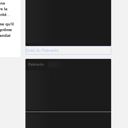
une
e la
rité
son
me qu'il
re
uprême
andat
Suite du Palmarès
Palmarès