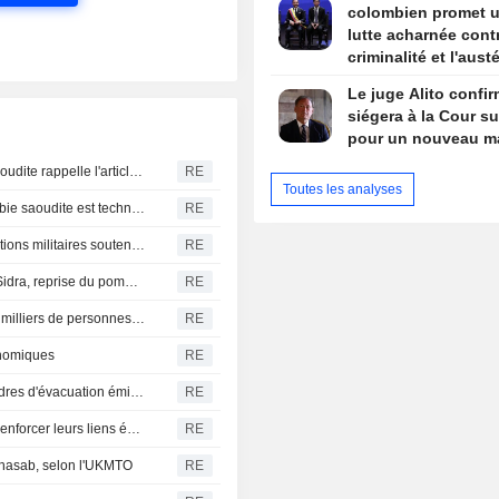
colombien promet 
lutte acharnée contr
criminalité et l'austé
budgétaire lors de 
Le juge Alito confir
discours d'investitu
siégera à la Cour s
pour un nouveau m
Le pacte de défense entre Turquie, Pakistan et Arabie saoudite rappelle l'article 5 de l'Otan, selon un ministre
RE
Toutes les analyses
Le pacte de défense entre la Turquie, le Pakistan et l'Arabie saoudite est techniquement identique à l'article 5 de l'OTAN, selon le ministre turc
RE
La Russie affirme avoir frappé des navires et des installations militaires soutenant l'Ukraine à Odessa et Mykolaïv
RE
Libye : Waha Oil colmate une fuite sur l'oléoduc Zaqout-Sidra, reprise du pompage après réparations
RE
Canada-Incendie de forêt en Colombie-Britannique, des milliers de personnes évacuées
RE
onomiques
RE
Colombie-Britannique : l'état d'urgence déclaré et des ordres d'évacuation émis face à la progression des incendies
RE
Les dirigeants de la Serbie et de l'Ukraine s'engagent à renforcer leurs liens économiques
RE
 Khasab, selon l'UKMTO
RE