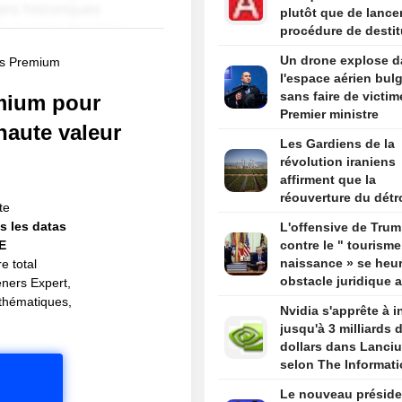
plutôt que de lance
procédure de destit
s'ils remportent la
Un drone explose 
nés Premium
Chambre, selon des
l'espace aérien bulg
sources
sans faire de victim
ium pour
Premier ministre
haute valeur
Les Gardiens de la
révolution iraniens
affirment que la
réouverture du détr
te
d'Ormuz ne dépend
s les datas
L'offensive de Tru
des discussions av
IE
contre le " tourisme
Oman
naissance » se heur
e total
obstacle juridique 
eners Expert,
un arrêt de la Cour
s thématiques,
Nvidia s'apprête à i
suprême
jusqu'à 3 milliards 
dollars dans Lanci
selon The Informat
Le nouveau préside