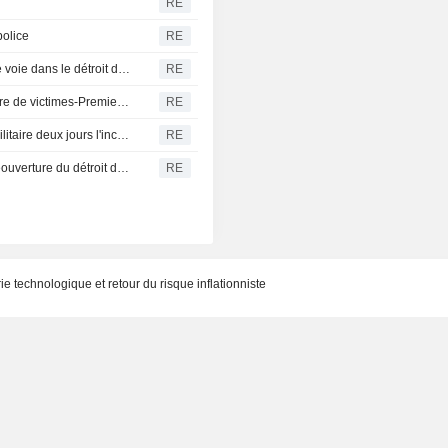
RE
police
RE
L'Iran se dit "très proche" d'un accord avec Oman sur une voie dans le détroit d'Ormuz
RE
Un drone explose dans l'espace aérien bulgare, sans faire de victimes-Premier ministre
RE
Allemagne-Des drones repérés au-dessus d'une base militaire deux jours l'incident de Leipzig
RE
Les Gardiens de la révolution iraniens affirment que la réouverture du détroit d'Ormuz ne dépend pas des discussions avec Oman
RE
e technologique et retour du risque inflationniste