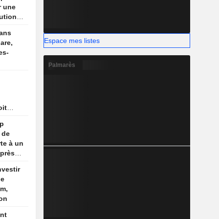
r une
ution
dans
Espace mes listes
are,
es-
Palmarès
oit
 pas
mp
ec
 de
te à un
après
nvestir
de
um,
ion
nt