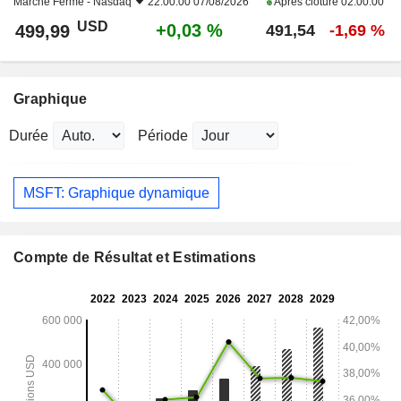
Marché Fermé -
Nasdaq
22:00:00 07/08/2026
Après clôture
02:00:00
USD
+0,03 %
499,99
491,54
-1,69 %
Graphique
Durée
Période
MSFT: Graphique dynamique
Compte de Résultat et Estimations