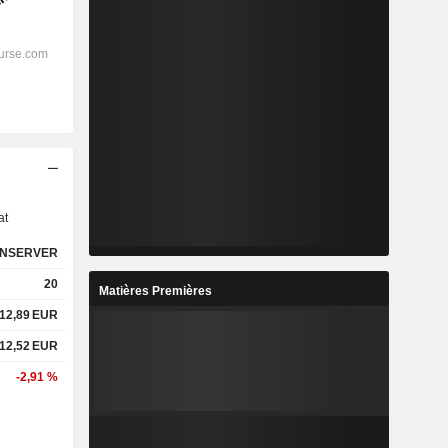
s
at
NSERVER
20
Matières Premières
12,89
EUR
12,52
EUR
-2,91 %