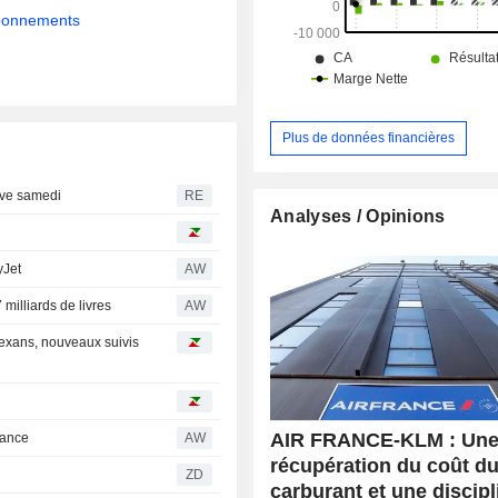
abonnements
Plus de données financières
ève samedi
RE
Analyses / Opinions
yJet
AW
milliards de livres
AW
Nexans, nouveaux suivis
AIR FRANCE-KLM : Une 
rance
AW
récupération du coût d
ZD
carburant et une discipl