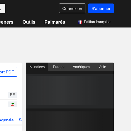
Connexion
S'abonner
eeners
Outils
Palmarès
Édition française
Indices
Europe
Amériques
Asie
ort PDF
RE
Agenda
Secteur
Dérivés
Fonds et ETFs