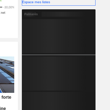
Espace mes listes
Palmarès
forte
u
ine