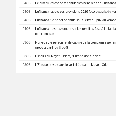
04/08
Le prix du kérosène fait chuter les bénéfices de Lufthansa
04/08
Lufthansa rabote ses prévisions 2026 face aux prix du k
04/08
Lufthansa : le bénéfice chute sous l'effet du prix du kéro
04/08
Lufthansa : avertissement sur les résultats face à la flam
conflit en Iran
03/08
Norvège : le personnel de cabine de la compagnie aérien
grève à partir du 8 août
03/08
Espoirs au Moyen-Orient, l'Europe dans le vert
03/08
L'Europe ouvre dans le vert, tirée par le Moyen-Orient