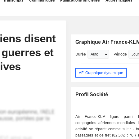
Transcripts
Communiqués
Publications officielles
Autres langues
iens disent
Graphique Air France-KL
 guerres et
Durée
Période
tives
AF: Graphique dynamique
Profil Société
Air France-KLM figure parmi 
compagnies aériennes mondiales.
activité se répartit comme suit : - transport de
passagers et de fret (82,5%) : 76,7 