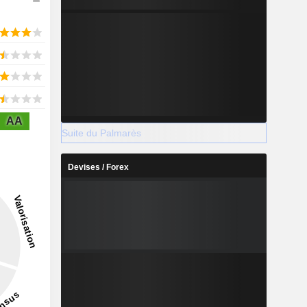
AA
Suite du Palmarès
Devises / Forex