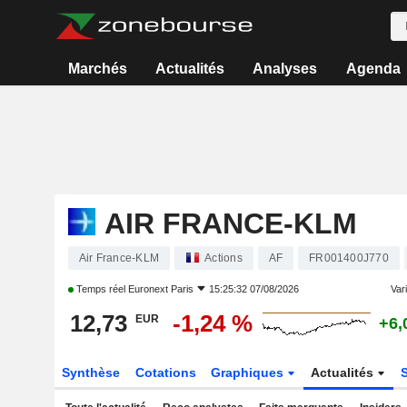
Marchés
Actualités
Analyses
Agenda
AIR FRANCE-KLM
Air France-KLM
Actions
AF
FR001400J770
Temps réel
Euronext Paris
15:25:32 07/08/2026
Vari
12,73
-1,24 %
EUR
+6,
Synthèse
Cotations
Graphiques
Actualités