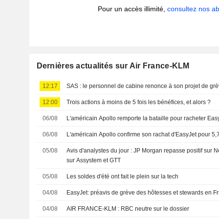
Pour un accès illimité,
consultez nos 
Dernières actualités sur Air France-KLM
12:17
SAS : le personnel de cabine renonce à son projet de gr
12:00
Trois actions à moins de 5 fois les bénéfices, et alors ?
06/08
L'américain Apollo remporte la bataille pour racheter Eas
06/08
L'américain Apollo confirme son rachat d'EasyJet pour 5,7 
05/08
Avis d'analystes du jour : JP Morgan repasse positif sur 
sur Assystem et GTT
05/08
Les soldes d'été ont fait le plein sur la tech
04/08
EasyJet: préavis de grève des hôtesses et stewards en F
04/08
AIR FRANCE-KLM : RBC neutre sur le dossier