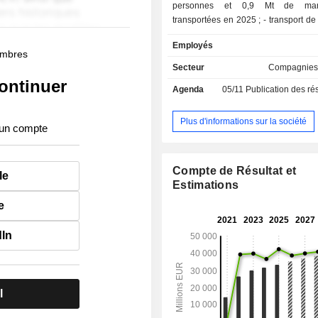
personnes et 0,9 Mt de marc
transportées en 2025 ; - transport de passagers
à bas prix (10,4% ; Transavia) : 26,1 
Employés
personnes transportées ; - prestations de
membres
maintenance (7%) ; - autres (0,1%). A fin 2025,
Secteur
Compagnies
le groupe dispose d'une flotte de 
ontinuer
Agenda
05/11
Publication des résultats
(dont 289 détenus en propre et 307 e
répartis entre les flottes nationales
(268), KLM (188) et Transavia (140).
Plus d'informations sur la société
 un compte
Compte de Résultat et
le
Estimations
e
dIn
l