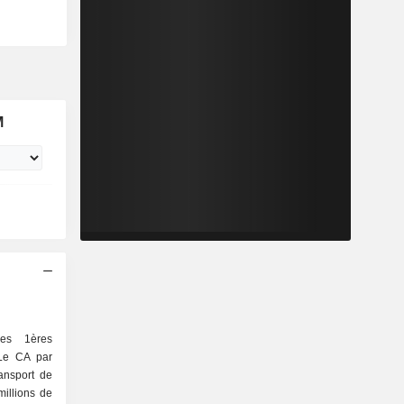
M
les 1ères
 Le CA par
millions de