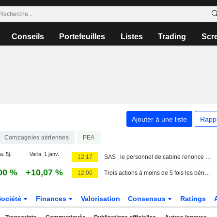
Conseils
Portefeuilles
Listes
Trading
Scr
Ajouter à une liste
Rapp
Compagnies aériennes
PEA
a. 5j.
Varia. 1 janv.
12:17
SAS : le personnel de cabine renonce à son projet de grève samedi
00 %
+10,07 %
12:00
Trois actions à moins de 5 fois les bénéfices, et alors ?
Société
Finances
Valorisation
Consensus
Ratings