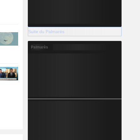
Suite du Palmarès
Palmarès