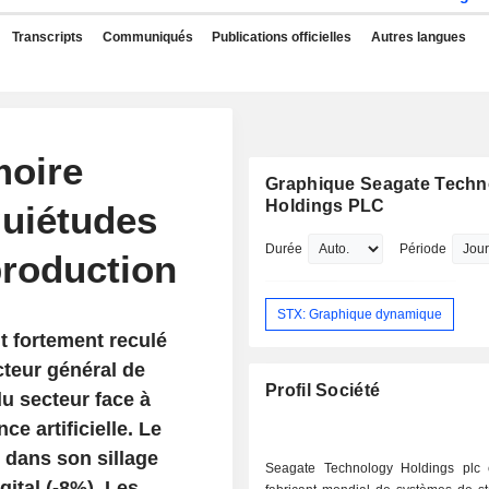
Transcripts
Communiqués
Publications officielles
Autres langues
moire
Graphique Seagate Techn
Holdings PLC
quiétudes
Durée
Période
production
STX: Graphique dynamique
t fortement reculé
cteur général de
Profil Société
u secteur face à
ce artificielle. Le
 dans son sillage
Seagate Technology Holdings plc 
ital (-8%). Les