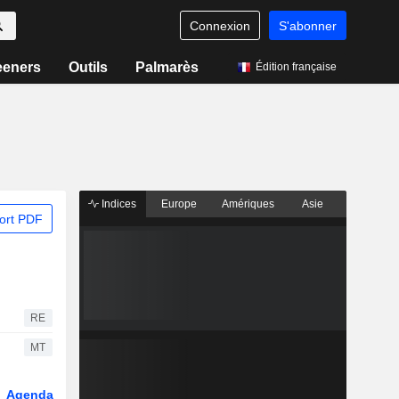
Connexion
S'abonner
eeners
Outils
Palmarès
Édition française
Indices
Europe
Amériques
Asie
ort PDF
RE
MT
Agenda
Secteur
Dérivés
Fonds et ETFs