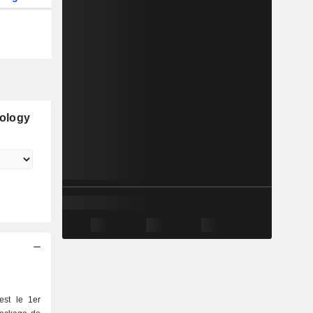
ology
est le 1er