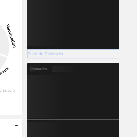
Suite du Palmarès
Palmarès
s