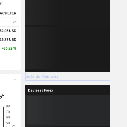
at
ACHETER
25
52,95
USD
115,87
USD
+30,82 %
Suite du Palmarès
Devises / Forex