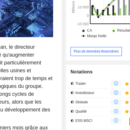
Singapour et en Chine. La répartition
géographique du CA est la suivante :
(48,5%), Singapour (41,3%) et
(10,2%).
n, le directeur
Plus de données financières
é qu'augmenter
t particulièrement
lles usines et
Notations
raient trop de temps et
Trader
logiques du groupe.
Investisseur
longs cycles de
urs, alors que les
Globale
au développement des
Qualité
ESG MSCI
rniers mois grâce aux