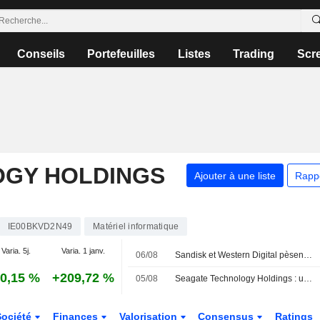
Conseils
Portefeuilles
Listes
Trading
Scr
OGY HOLDINGS
Ajouter à une liste
Rapp
IE00BKVD2N49
Matériel informatique
Varia. 5j.
Varia. 1 janv.
06/08
Sandisk et Western Digital pèsent sur le secteur des puces, des attentes élevées éclipsant de solides résultats
0,15 %
+209,72 %
05/08
Seagate Technology Holdings : un dirigeant cède des actions pour un montant de 10 380 838 $, selon une déclaration à la SEC
Société
Finances
Valorisation
Consensus
Ratings