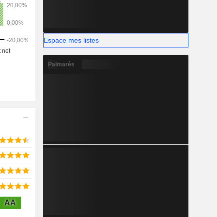
 Etats-Unis
 Pays-Bas
Espace mes listes
Palmarès
AA