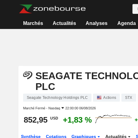
Marchés
Actualités
Analyses
Agenda
SEAGATE TECHNOL
PLC
Seagate Technology Holdings PLC
Actions
STX
Marché Fermé -
Nasdaq
22:00:00 06/08/2026
852,95
+1,83 %
USD
+
Synthèse
Cotations
Graphiques
Actualités