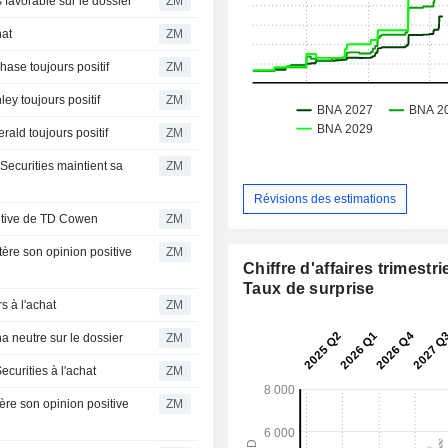
INGS PLC : BNP Paribas favorable sur le dossier
ZM
 l'achat
ZM
NGS PLC : JPMorgan Chase toujours positif
ZM
S PLC : Morgan Stanley toujours positif
ZM
S PLC : Cantor Fitzgerald toujours positif
ZM
ZM
Révisions des estimations
GS PLC : Opinion positive de TD Cowen
ZM
ZM
Chiffre d'affaires trimestrie
Taux de surprise
 : Baird toujours à l'achat
ZM
INGS PLC : Susquehanna neutre sur le dossier
ZM
S PLC : Rosenblatt Securities à l'achat
ZM
ZM