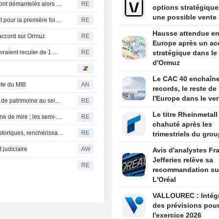
Au sein du DOJ de Trump, les organes de surveillance sont démantelés alors que les plaintes pour faute professionnelle explosent
RE
options stratégique
une possible vente
Singapour : les stocks de produits pétroliers rebondissent pour la première fois depuis fin juin
RE
Hausse attendue e
e accord sur Ormuz
RE
Europe après un ac
Russie : les recettes de la taxe sur l'extraction minière devraient reculer de 1 % en juillet
RE
stratégique dans le 
d'Ormuz
Le CAC 40 enchaîne
ête du MIB
AN
records, le reste de
l'Europe dans le ver
Standard Chartered va proposer des produits de gestion de patrimoine au sein du hub financier indien GIFT City
RE
Le titre Rheinmetall
S&P 500 et Dow stables, l'accord au Moyen-Orient en ligne de mire ; les semi-conducteurs marquent le pas
RE
chahuté après les
Les niveaux du Rhin atteignent de nouveaux plus bas historiques, renchérissant les coûts de transport
RE
trimestriels du gro
judiciaire
AW
Avis d'analystes Fr
Jefferies relève sa
RE
recommandation su
L'Oréal
VALLOUREC : Intégration
des prévisions pou
l'exercice 2026