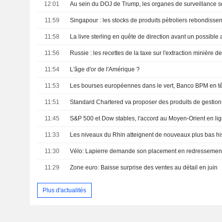
12:01
11:59
11:58
La livre sterling en quête de direction avant un possibl
11:56
11:54
L'âge d'or de l'Amérique ?
11:53
Les bourses européennes dans le vert, Banco BPM en t
11:51
11:45
11:33
11:30
Vélo: Lapierre demande son placement en redressement 
11:29
Zone euro: Baisse surprise des ventes au détail en juin
Plus d'actualités