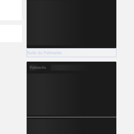
Suite du Palmarès
Palmarès