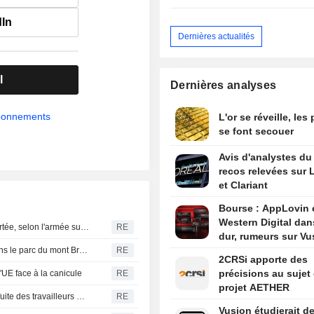
dIn
Dernières actualités
l
Dernières analyses
abonnements
L'or se réveille, les
se font secouer
Avis d'analystes du 
recos relevées sur L
et Clariant
Bourse : AppLovin 
Western Digital dan
La Corée du Nord a tiré un missile balistique à courte portée, selon l'armée sud-coréenne
RE
dur, rumeurs sur Vu
Indonésie : un incendie ravage au moins 60 hectares dans le parc du mont Bromo, selon les autorités
RE
2CRSi apporte des
précisions au sujet
'UE face à la canicule
RE
projet AETHER
Afrique du Sud : les usines de textile à la peine après la fuite des travailleurs migrants
RE
Vusion étudierait d