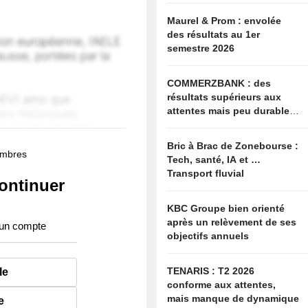
Maurel & Prom : envolée
des résultats au 1er
semestre 2026
COMMERZBANK : des
résultats supérieurs aux
attentes mais peu durables,
ouverture à une
collaboration constructive
Bric à Brac de Zonebourse :
membres
Tech, santé, IA et …
Transport fluvial
ontinuer
KBC Groupe bien orienté
après un relèvement de ses
 un compte
objectifs annuels
TENARIS : T2 2026
le
conforme aux attentes,
mais manque de dynamique
e