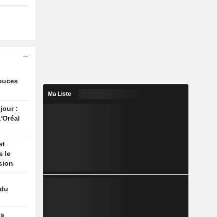
 puces
Ma Liste
jour :
'Oréal
et
s le
sion
 du
es