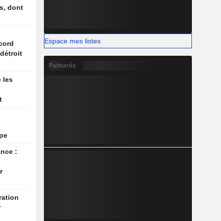
s, dont
n
Espace mes listes
cord
détroit
Palmarès
 les
t
upe
ance :
r
r