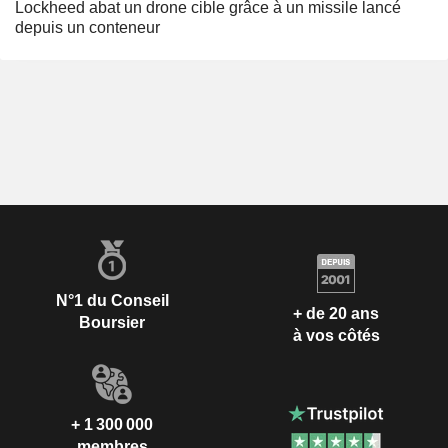
Lockheed abat un drone cible grâce à un missile lancé
depuis un conteneur
N°1 du Conseil
+ de 20 ans
Boursier
à vos côtés
+ 1 300 000
membres