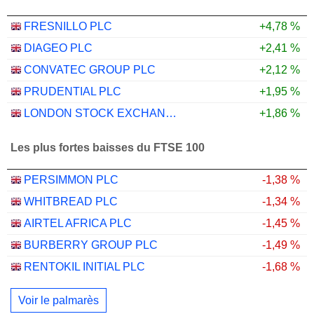
FRESNILLO PLC
+4,78 %
DIAGEO PLC
+2,41 %
CONVATEC GROUP PLC
+2,12 %
PRUDENTIAL PLC
+1,95 %
LONDON STOCK EXCHANGE GROUP PLC
+1,86 %
Les plus fortes baisses du FTSE 100
PERSIMMON PLC
-1,38 %
WHITBREAD PLC
-1,34 %
AIRTEL AFRICA PLC
-1,45 %
BURBERRY GROUP PLC
-1,49 %
RENTOKIL INITIAL PLC
-1,68 %
Voir le palmarès