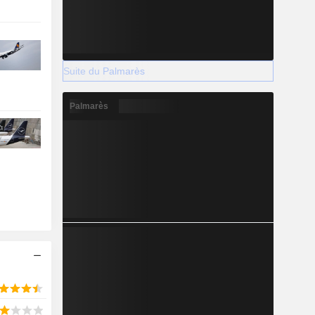
Suite du Palmarès
Palmarès