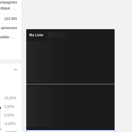
ompagnies
stique, la
ision (MRO)
103 305
egment des
s comprend
 aériennes
 Airlines,
Ma Liste
 - Q3 2026
Le segment
ettainer,
urs de fret
ialisé dans
e Heyworld,
mesure pour
nique, CB
anes et du
ation de 50
mpagnie de
résenté par
prestataire
nance, de
ns civils et
auration
elle et la