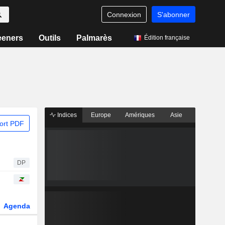
Connexion
S'abonner
eeners
Outils
Palmarès
Édition française
Indices
Europe
Amériques
Asie
ort PDF
DP
Agenda
Secteur
Dérivés
Fonds et ETFs