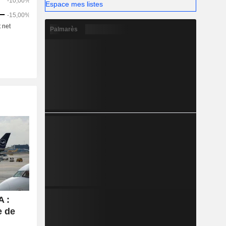
ivités de
Espace mes listes
Palmarès
 :
e de