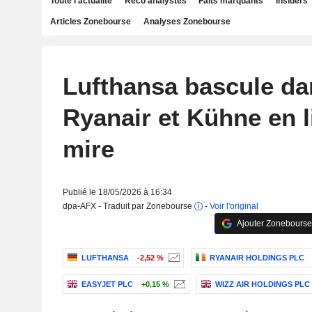
Toute l'actualité
Reco analystes
Faits marquants
Insiders
Articles Zonebourse
Analyses Zonebourse
Lufthansa bascule dan
Ryanair et Kühne en l
mire
Publié le 18/05/2026 à 16:34
dpa-AFX - Traduit par Zonebourse
-
Voir l'original
Ajouter Zonebourse
LUFTHANSA
-2,52 %
RYANAIR HOLDINGS PLC
EASYJET PLC
+0,15 %
WIZZ AIR HOLDINGS PLC