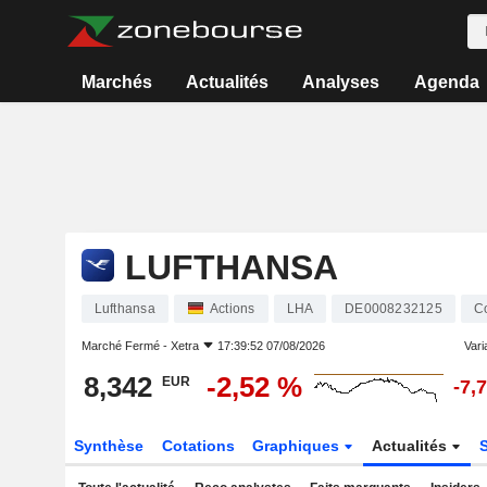
Marchés
Actualités
Analyses
Agenda
LUFTHANSA
Lufthansa
Actions
LHA
DE0008232125
C
Marché Fermé -
Xetra
17:39:52 07/08/2026
Varia
8,342
-2,52 %
EUR
-7,
Synthèse
Cotations
Graphiques
Actualités