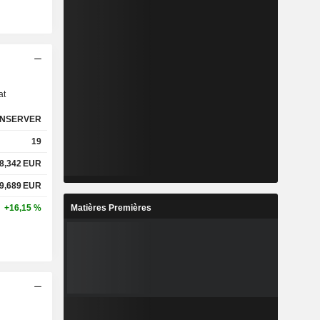
s
at
NSERVER
19
8,342
EUR
9,689
EUR
Matières Premières
+16,15 %