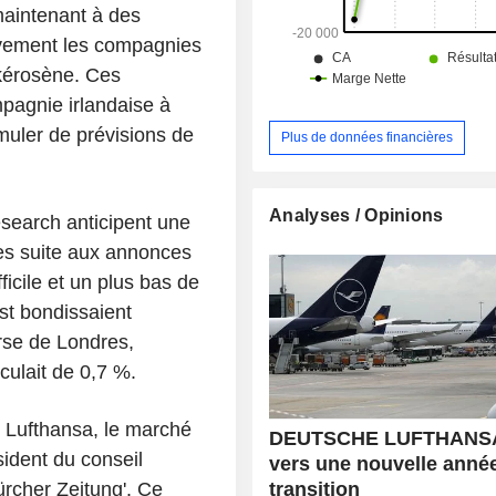
vente à bord, ainsi que les act
 maintenant à des
commerce alimentaire.
ivement les compagnies
kérosène. Ces
ompagnie irlandaise à
muler de prévisions de
Plus de données financières
Analyses / Opinions
search anticipent une
tes suite aux annonces
icile et un plus bas de
ost bondissaient
rse de Londres,
culait de 0,7 %.
 Lufthansa, le marché
DEUTSCHE LUFTHANSA
sident du conseil
vers une nouvelle anné
transition
ürcher Zeitung'. Ce