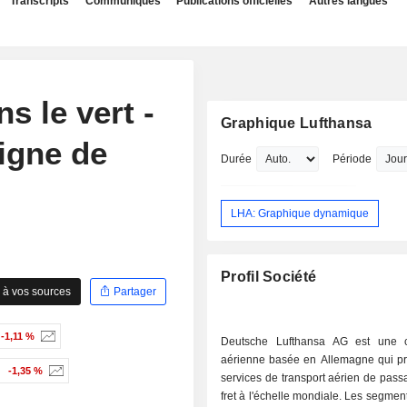
Transcripts
Communiqués
Publications officielles
Autres langues
s le vert -
Graphique Lufthansa
igne de
Durée
Période
LHA: Graphique dynamique
Profil Société
 à vos sources
Partager
-1,11 %
Deutsche Lufthansa AG est une 
aérienne basée en Allemagne qui p
-1,35 %
services de transport aérien de pass
fret à l'échelle mondiale. Les segment