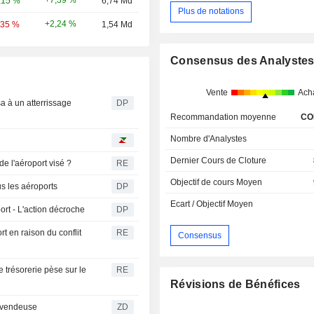
,15 %
6,74 Md
Plus de notations
+2,24 %
,35 %
1,54 Md
Consensus des Analyste
Vente
Ach
a à un atterrissage
DP
Recommandation moyenne
CO
Nombre d'Analystes
Dernier Cours de Cloture
e l'aéroport visé ?
RE
Objectif de cours Moyen
s les aéroports
DP
Ecart / Objectif Moyen
ort - L'action décroche
DP
rt en raison du conflit
RE
Consensus
e trésorerie pèse sur le
RE
Révisions de Bénéfices
ion vendeuse
ZD