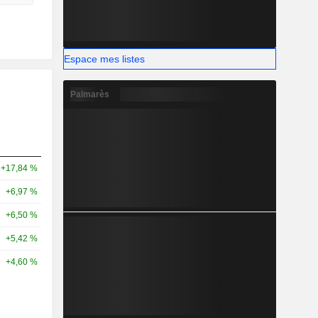
Espace mes listes
Palmarès
+17,84 %
+6,97 %
+6,50 %
+5,42 %
+4,60 %