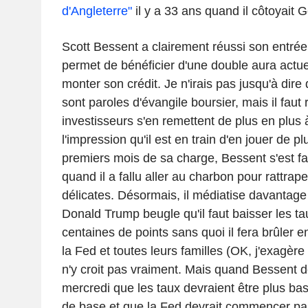
d'Angleterre"
il y a 33 ans quand il côtoyait 
Scott Bessent a clairement réussi son entrée e
permet de bénéficier d'une double aura actuel
monter son crédit. Je n'irais pas jusqu'à dire
sont paroles d'évangile boursier, mais il faut
investisseurs s'en remettent de plus en plus à 
l'impression qu'il est en train d'en jouer de p
premiers mois de sa charge, Bessent s'est fai
quand il a fallu aller au charbon pour rattrap
délicates. Désormais, il médiatise davantage
Donald Trump beugle qu'il faut baisser les ta
centaines de points sans quoi il fera brûler 
la Fed et toutes leurs familles (OK, j'exagère
n'y croit pas vraiment. Mais quand Bessent dé
mercredi que les taux devraient être plus ba
de base et que la Fed devrait commencer pa