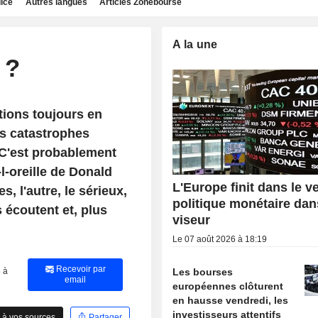
dice
Autres langues
Articles Zonebourse
A la une
 ?
tions toujours en
es catastrophes
C'est probablement
l-oreille de Donald
L'Europe finit dans le ve
s, l'autre, le sérieux,
politique monétaire dan
 écoutent et, plus
viseur
Le 07 août 2026 à 18:19
Recevoir par
 à
Les bourses
email
européennes clôturent
en hausse vendredi, les
investisseurs attentifs
 à vos sources
Partager