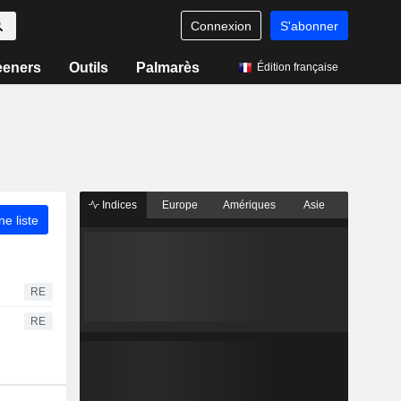
Connexion
S'abonner
eeners
Outils
Palmarès
Édition française
Indices
Europe
Amériques
Asie
ne liste
RE
RE