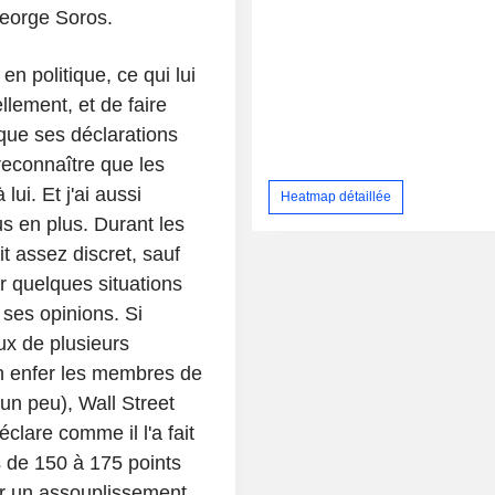
George Soros.
n politique, ce qui lui
lement, et de faire
 que ses déclarations
 reconnaître que les
lui. Et j'ai aussi
Heatmap détaillée
lus en plus. Durant les
t assez discret, sauf
er quelques situations
 ses opinions. Si
ux de plusieurs
en enfer les membres de
 un peu), Wall Street
clare comme il l'a fait
s de 150 à 175 points
r un assouplissement