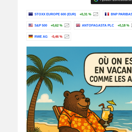
STOXX EUROPE 600 (EUR)
+0,31 %
BNP PARIBA
S&P 500
+0,62 %
ANTOFAGASTA PLC
+0,18 %
RWE AG
-0,46 %