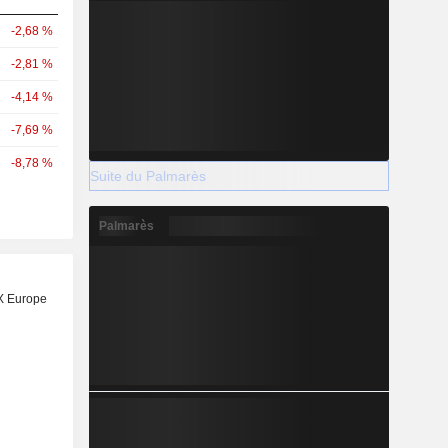
-2,68 %
-2,81 %
-4,14 %
-7,69 %
-8,78 %
Suite du Palmarès
Palmarès
X Europe