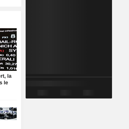
rt, la
s le