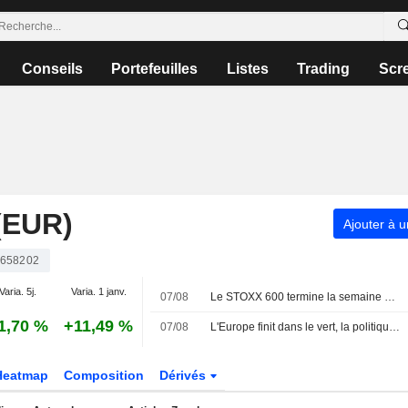
Conseils
Portefeuilles
Listes
Trading
Scr
(EUR)
Ajouter à u
658202
Varia. 5j.
Varia. 1 janv.
07/08
Le STOXX 600 termine la semaine à un sommet historique, porté par les résultats et la faiblesse de l'emploi américain
1,70 %
+11,49 %
07/08
L'Europe finit dans le vert, la politique monétaire dans le viseur
Heatmap
Composition
Dérivés