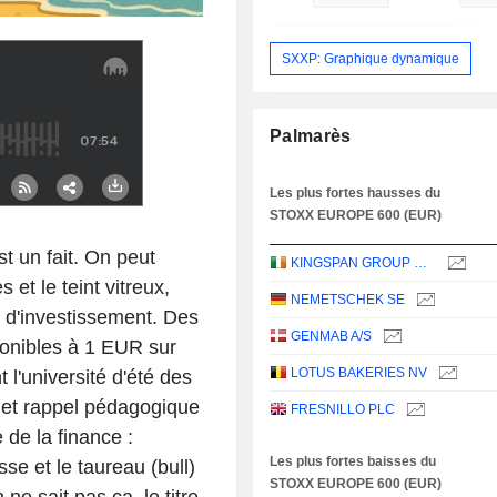
SXXP: Graphique dynamique
Palmarès
Les plus fortes hausses du
STOXX EUROPE 600 (EUR)
t un fait. On peut
KINGSPAN GROUP PLC
et le teint vitreux,
NEMETSCHEK SE
 d'investissement. Des
GENMAB A/S
onibles à 1 EUR sur
LOTUS BAKERIES NV
l'université d'été des
 et rappel pédagogique
FRESNILLO PLC
de la finance :
Les plus fortes baisses du
sse et le taureau (bull)
STOXX EUROPE 600 (EUR)
e sait pas ça, le titre