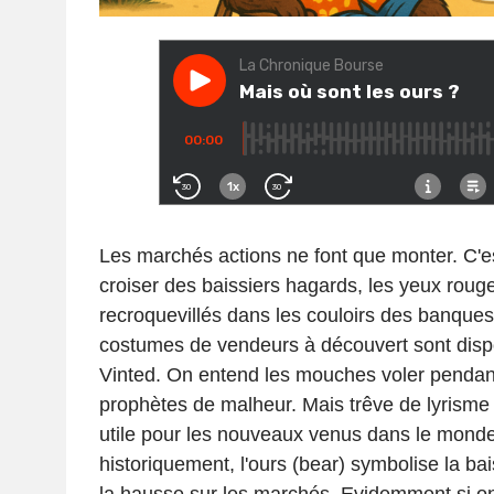
Les marchés actions ne font que monter. C'es
croiser des baissiers hagards, les yeux rouges 
recroquevillés dans les couloirs des banques
costumes de vendeurs à découvert sont disp
Vinted. On entend les mouches voler pendant 
prophètes de malheur. Mais trêve de lyrisme
utile pour les nouveaux venus dans le monde 
historiquement, l'ours (bear) symbolise la bai
la hausse sur les marchés. Evidemment si on n