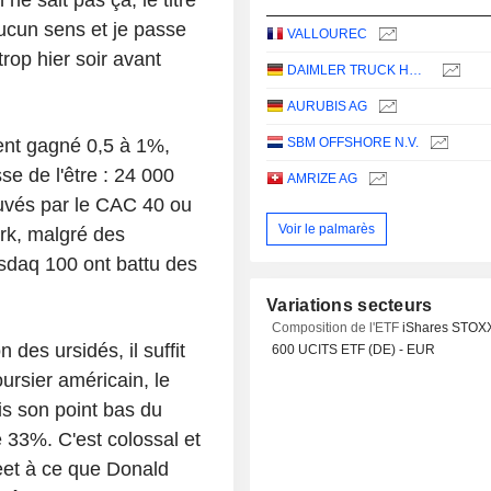
 aucun sens et je passe
VALLOUREC
trop hier soir avant
DAIMLER TRUCK HOLDING AG
AURUBIS AG
ent gagné 0,5 à 1%,
SBM OFFSHORE N.V.
se de l'être : 24 000
AMRIZE AG
ouvés par le CAC 40 ou
Voir le palmarès
rk, malgré des
sdaq 100 ont battu des
Variations secteurs
Composition de l'ETF
iShares STOX
 des ursidés, il suffit
600 UCITS ETF (DE) - EUR
ursier américain, le
is son point bas du
e 33%. C'est colossal et
reet à ce que Donald