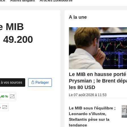
dice
Autres langues
Articles Zonebourse
A la une
e MIB
s 49.200
Le MIB en hausse porté
Prysmian ; le Brent dé
 à vos sources
Partager
les 80 USD
Le 07 août 2026 à 11:53
,40 %
%
Le MIB sous l'équilibre ;
Leonardo s'illustre,
Stellantis pèse sur la
tendance