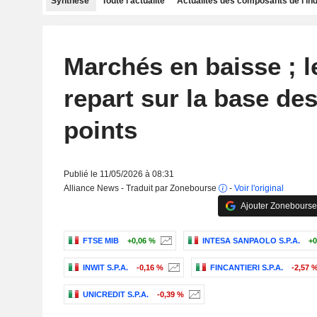
Synthèse
Toute l'actualité
Actualités des composants de l'in
Marchés en baisse ; l
repart sur la base de
points
Publié le 11/05/2026 à 08:31
Alliance News - Traduit par Zonebourse
-
Voir l'original
Ajouter Zonebourse
FTSE MIB
+0,06 %
INTESA SANPAOLO S.P.A.
+0
INWIT S.P.A.
-0,16 %
FINCANTIERI S.P.A.
-2,57 
UNICREDIT S.P.A.
-0,39 %