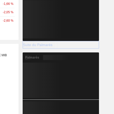
-1,66 %
-2,05 %
-2,60 %
Suite du Palmarès
E MIB
Palmarès