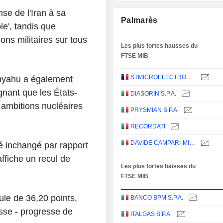
se de l'Iran à sa
Palmarès
le', tandis que
ons militaires sur tous
Les plus fortes hausses du
FTSE MIB
STMICROELECTRONICS N.V.
anyahu a également
ignant que les États-
DIASORIN S.P.A.
s ambitions nucléaires
PRYSMIAN S.P.A.
RECORDATI
DAVIDE CAMPARI-MILANO N.V.
ré inchangé par rapport
affiche un recul de
Les plus fortes baisses du
FTSE MIB
le de 36,20 points,
BANCO BPM S.P.A.
sse - progresse de
ITALGAS S.P.A.