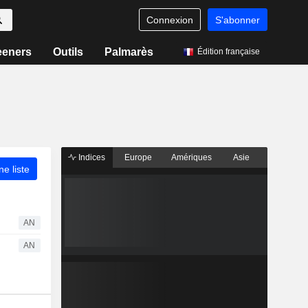
Connexion
S'abonner
eeners
Outils
Palmarès
Édition française
Indices
Europe
Amériques
Asie
ne liste
AN
AN