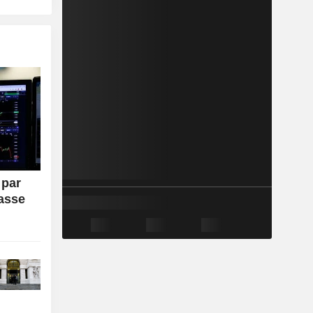
 par
passe