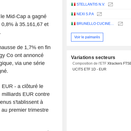
STELLANTIS N.V.
NEXI S.P.A
, le Mid-Cap a gagné
 0,8% à 35.161,67 et
BRUNELLO CUCINELLI S.P.A.
.
Voir le palmarès
n hausse de 1,7% en fin
ogy Co ont annoncé
Variations secteurs
gique, via une série
Composition de l'ETF
Xtrackers FTS
UCITS ETF 1D - EUR
gné.
 EUR - a clôturé le
6 milliards EUR contre
nus s'tablissent à
 au premier trimestre