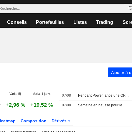
Conseils
Portefeuilles
Listes
Trading
Scr
Ajouter à u
Varia. 5j.
Varia. 1 janv.
07/08
Pendant Power lance une OPA sur PLC à 3,08 EUR par action et vise le retrait de la cote
+2,96 %
+19,52 %
07/08
Semaine en hausse pour le MIB ; Avio en tête, Stellantis à la traîne
Heatmap
Composition
Dérivés