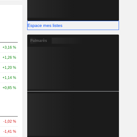
Espace mes listes
Palmarès
+3,16 %
+1,26 %
+1,20 %
+1,14 %
+0,85 %
-1,02 %
-1,41 %