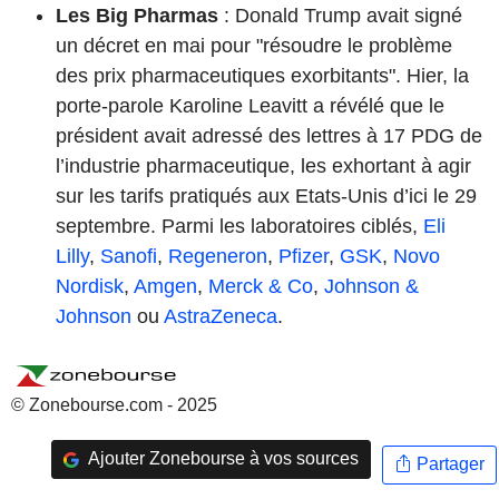
Les Big Pharmas
: Donald Trump avait signé
un décret en mai pour "résoudre le problème
des prix pharmaceutiques exorbitants". Hier, la
porte-parole Karoline Leavitt a révélé que le
président avait adressé des lettres à 17 PDG de
l’industrie pharmaceutique, les exhortant à agir
sur les tarifs pratiqués aux Etats-Unis d’ici le 29
septembre. Parmi les laboratoires ciblés,
Eli
Lilly
,
Sanofi
,
Regeneron
,
Pfizer
,
GSK
,
Novo
Nordisk
,
Amgen
,
Merck & Co
,
Johnson &
Johnson
ou
AstraZeneca
.
© Zonebourse.com - 2025
Ajouter Zonebourse à vos sources
Partager