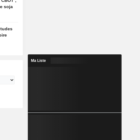
le CBOT ;
le soja
titudes
oire
Ma Liste