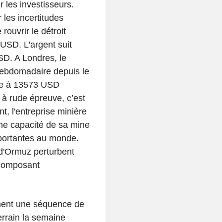
 les investisseurs.
 les incertitudes
rouvrir le détroit
USD. L'argent suit
SD. A Londres, le
hebdomadaire depuis le
nge à 13573 USD
 à rude épreuve, c’est
, l'entreprise minière
ne capacité de sa mine
mportantes au monde.
d'Ormuz perturbent
 composant
ament une séquence de
errain la semaine