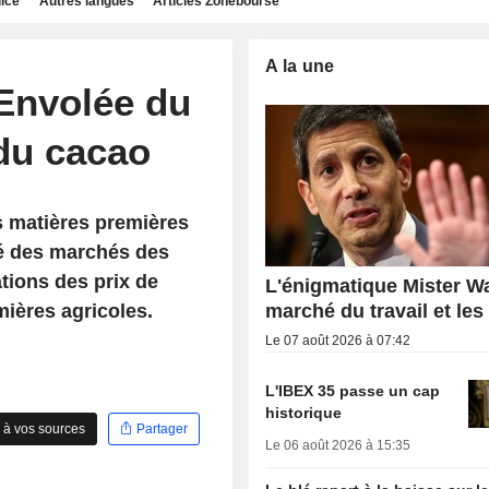
dice
Autres langues
Articles Zonebourse
A la une
 Envolée du
 du cacao
s matières premières
té des marchés des
tions des prix de
L'énigmatique Mister Wa
mières agricoles.
marché du travail et les
Le 07 août 2026 à 07:42
L'IBEX 35 passe un cap
historique
 à vos sources
Partager
Le 06 août 2026 à 15:35