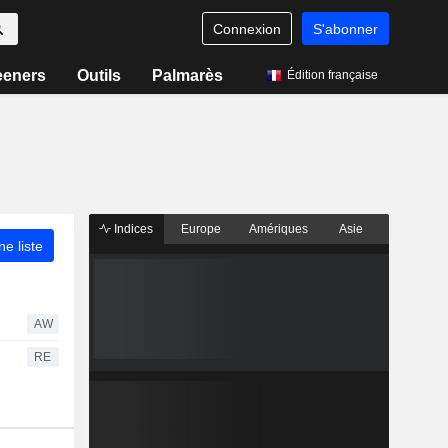
Connexion
S'abonner
eeners
Outils
Palmarès
Édition française
Indices
Europe
Amériques
Asie
ne liste
AW
RE