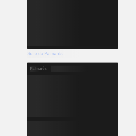
Suite du Palmarès
Palmarès