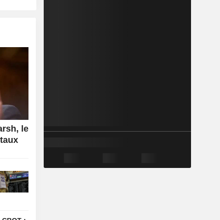
rsh, le
 taux