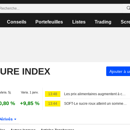
Conseils
Portefeuilles
Listes
Trading
Scr
TURE INDEX
Ajouter à u
Varia. 5j.
Varia. 1 janv.
13:48
Les prix alimentaires augmentent à cause du contexte géopolitique et climatique
0,80 %
+9,85 %
13:44
SOFT-Le sucre roux atteint un sommet de quatre mois face au resserrement de l'offre
Dérivés