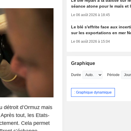
Le blé repart à la baisse sur 
séance atone pour le maïs et 
Le 06 août 2026 à 18:45
Le blé s'effrite face aux incer
sur les exportations en mer N
Le 06 août 2026 à 15:04
Graphique
Durée
Période
: Graphique dynamique
du détroit d’Ormuz mais
 Après tout, les Etats-
rectement. Cela permet
e Brent s’échange