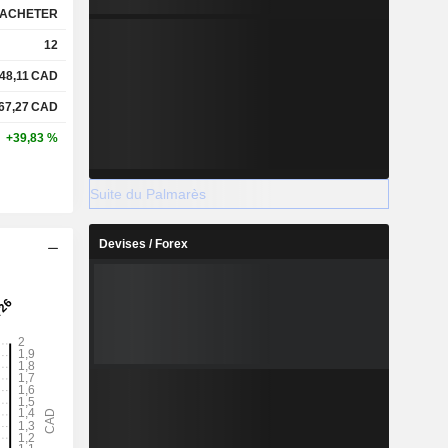
ACHETER
12
48,11
CAD
67,27
CAD
+39,83 %
Suite du Palmarès
Devises / Forex