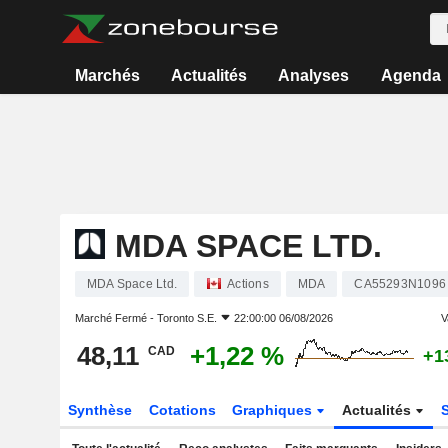
Marchés
Actualités
Analyses
Agenda
MDA SPACE LTD.
MDA Space Ltd.
Actions
MDA
CA55293N1096
Marché Fermé -
Toronto S.E.
22:00:00 06/08/2026
V
48,11
+1,22 %
CAD
+1
Synthèse
Cotations
Graphiques
Actualités