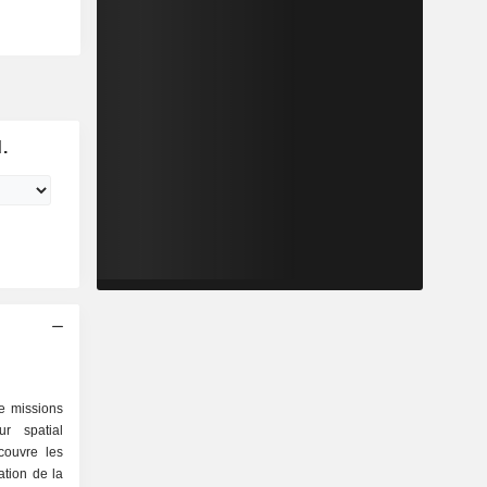
.
e missions
ur spatial
couvre les
ation de la