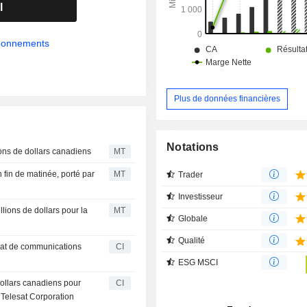
d'imagerie terrestre depuis l'espace.
l
abonnements
Plus de données financières
Notations
ons de dollars canadiens
MT
fin de matinée, porté par
MT
Trader
Investisseur
ions de dollars pour la
MT
Globale
Qualité
trat de communications
CI
ESG MSCI
ollars canadiens pour
CI
 Telesat Corporation