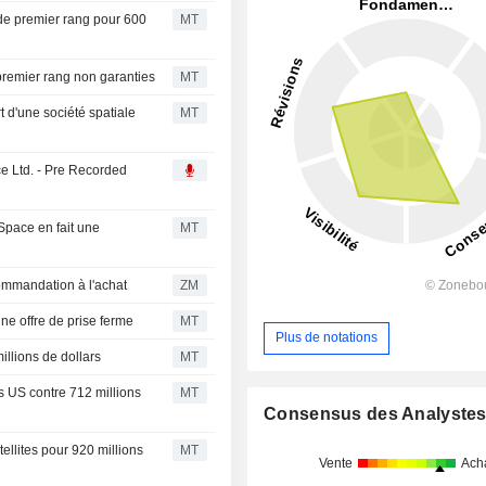
 de premier rang pour 600
MT
premier rang non garanties
MT
t d'une société spatiale
MT
ce Ltd. - Pre Recorded
 Space en fait une
MT
sa recommandation à l'achat
ZM
ne offre de prise ferme
MT
Plus de notations
llions de dollars
MT
s US contre 712 millions
MT
Consensus des Analyste
llites pour 920 millions
MT
Vente
Ach