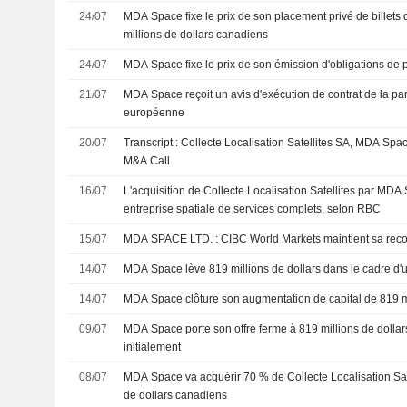
24/07
MDA Space fixe le prix de son placement privé de billets
millions de dollars canadiens
24/07
MDA Space fixe le prix de son émission d'obligations de 
21/07
MDA Space reçoit un avis d'exécution de contrat de la par
européenne
20/07
Transcript : Collecte Localisation Satellites SA, MDA Spa
M&A Call
16/07
L'acquisition de Collecte Localisation Satellites par MDA
entreprise spatiale de services complets, selon RBC
15/07
MDA SPACE LTD. : CIBC World Markets maintient 
14/07
MDA Space lève 819 millions de dollars dans le cadre d'u
14/07
MDA Space clôture son augmentation de capital de 819 mi
09/07
MDA Space porte son offre ferme à 819 millions de dollar
initialement
08/07
MDA Space va acquérir 70 % de Collecte Localisation Sate
de dollars canadiens