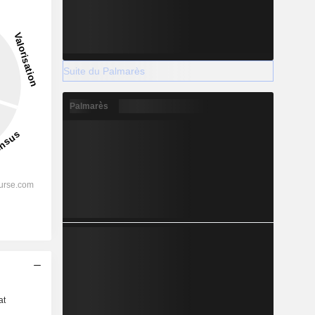
Suite du Palmarès
Palmarès
s
at