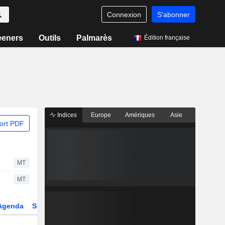
Connexion
S'abonner
eeners
Outils
Palmarès
Édition française
Indices
Europe
Amériques
Asie
ort PDF
MT
MT
Agenda
Secteur
Dérivés