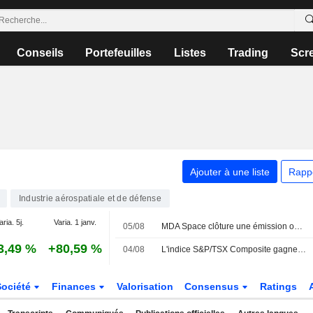
Conseils
Portefeuilles
Listes
Trading
Scr
Ajouter à une liste
Rapp
Industrie aérospatiale et de défense
aria. 5j.
Varia. 1 janv.
05/08
MDA Space clôture une émission obligataire de 600 millions de dollars canadiens
3,49 %
+80,59 %
04/08
L'indice S&P/TSX Composite gagne plus de 400 points en fin de matinée, porté par les métaux de base
Société
Finances
Valorisation
Consensus
Ratings