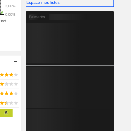
Espace mes listes
Palmarès
A