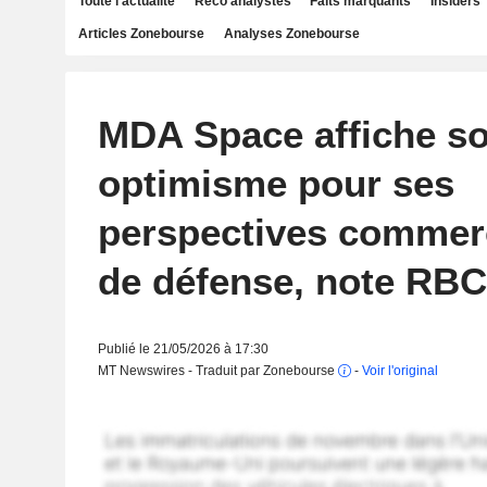
Toute l'actualité
Reco analystes
Faits marquants
Insiders
Articles Zonebourse
Analyses Zonebourse
MDA Space affiche s
optimisme pour ses
perspectives commerc
de défense, note RBC
Publié le 21/05/2026 à 17:30
MT Newswires - Traduit par Zonebourse
-
Voir l'original