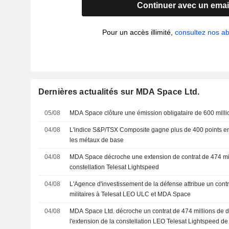
Continuer avec un emai
Pour un accès illimité,
consultez nos 
Dernières actualités sur MDA Space Ltd.
05/08
MDA Space clôture une émission obligataire de 600 milli
04/08
L'indice S&P/TSX Composite gagne plus de 400 points en 
les métaux de base
04/08
MDA Space décroche une extension de contrat de 474 mill
constellation Telesat Lightspeed
04/08
L'Agence d'investissement de la défense attribue un con
militaires à Telesat LEO ULC et MDA Space
04/08
MDA Space Ltd. décroche un contrat de 474 millions de d
l'extension de la constellation LEO Telesat Lightspeed de