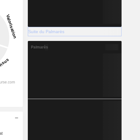
Suite du Palmarès
Palmarès
s
at