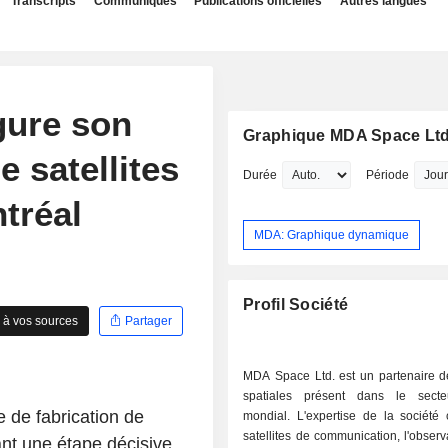
Transcripts
Communiqués
Publications officielles
Autres langues
gure son
Graphique MDA Space Ltd
e satellites
Durée
Période
tréal
MDA: Graphique dynamique
Profil Société
 à vos sources
Partager
MDA Space Ltd. est un partenaire d
spatiales présent dans le secte
 de fabrication de
mondial. L'expertise de la société 
satellites de communication, l'observ
ant une étape décisive