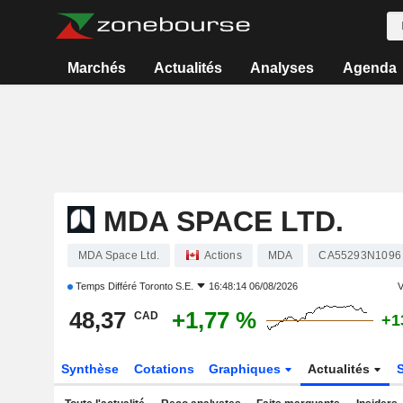
Marchés
Actualités
Analyses
Agenda
MDA SPACE LTD.
MDA Space Ltd.
Actions
MDA
CA55293N1096
Temps Différé
Toronto S.E.
16:48:14 06/08/2026
V
48,37
+1,77 %
CAD
+1
Synthèse
Cotations
Graphiques
Actualités