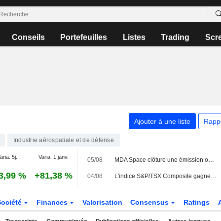
Conseils
Portefeuilles
Listes
Trading
Scr
Ajouter à une liste
Rapp
Industrie aérospatiale et de défense
aria. 5j.
Varia. 1 janv.
05/08
MDA Space clôture une émission obligataire de 600 millions de dollars canadiens
3,99 %
+81,38 %
04/08
L'indice S&P/TSX Composite gagne plus de 400 points en fin de matinée, porté par les métaux de base
Société
Finances
Valorisation
Consensus
Ratings