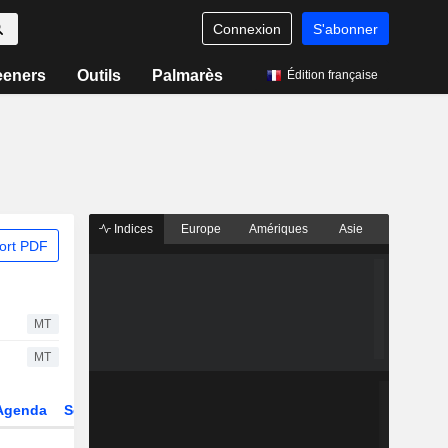
Connexion
S'abonner
eeners
Outils
Palmarès
Édition française
Indices
Europe
Amériques
Asie
ort PDF
MT
MT
Agenda
Secteur
Dérivés