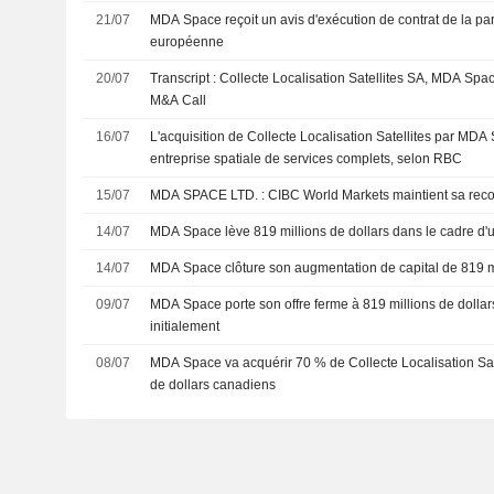
21/07
MDA Space reçoit un avis d'exécution de contrat de la par
européenne
20/07
Transcript : Collecte Localisation Satellites SA, MDA Spa
M&A Call
16/07
L'acquisition de Collecte Localisation Satellites par MDA
entreprise spatiale de services complets, selon RBC
15/07
MDA SPACE LTD. : CIBC World Markets maintient 
14/07
MDA Space lève 819 millions de dollars dans le cadre d'u
14/07
MDA Space clôture son augmentation de capital de 819 mi
09/07
MDA Space porte son offre ferme à 819 millions de dollar
initialement
08/07
MDA Space va acquérir 70 % de Collecte Localisation Sate
de dollars canadiens