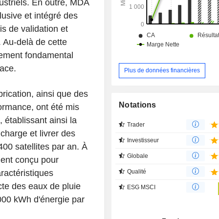
d'imagerie terrestre depuis l'espace.
dustriels. En outre, MDA
usive et intégré des
s de validation et
. Au-delà de cette
ngement fondamental
ace.
Plus de données financières
rication, ainsi que des
Notations
rmance, ont été mis
, établissant ainsi la
Trader
charge et livrer des
Investisseur
00 satellites par an. À
Globale
ement conçu pour
Qualité
ractéristiques
cte des eaux de pluie
ESG MSCI
000 kWh d'énergie par