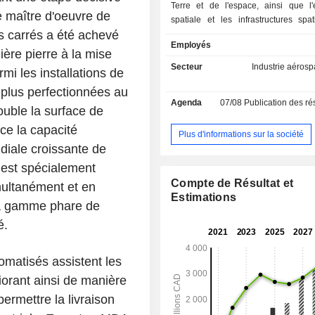
Terre et de l'espace, ainsi que l'e
e maître d'oeuvre de
spatiale et les infrastructures spat
s carrés a été achevé
compte trois pôles d'activité :
Employés
satellitaires, Robotique et opérations
ère pierre à la mise
et Géointelligence. Dans le do
Secteur
Industrie aérosp
mi les installations de
systèmes satellitaires, elle parti
s plus perfectionnées au
missions de communication spatiale
Agenda
07/08
Publication des résultat
terrestre basse (LEO), en orbite
uble la surface de
moyenne (MEO) et en orbite géo
ce la capacité
équatoriale (GEO), tout en fourn
Plus d'informations sur la société
systèmes de communication pour 
iale croissante de
spatiaux habités. Dans le cadre de se
e est spécialement
de robotique et d’opérations spati
Compte de Résultat et
multanément et en
collabore avec ses clients dans l
Estimations
missions critiques liées aux infra
la gamme phare de
spatiales. En tant que partenaire de 
é.
géointelligence, la société est pro
exploitante et maître d'œuvre d
d'observation de la Terre (EO) et d'
omatisés assistent les
spatiale, tout en fournissant des tech
iorant ainsi de manière
des produits clés. Son activité EO 
 permettre la livraison
collecte, le traitement et la diffusio