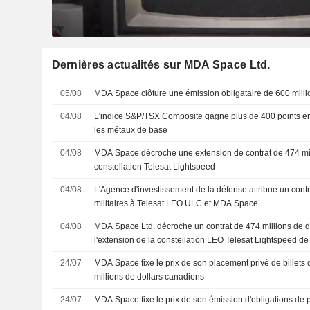
Dernières actualités sur MDA Space Ltd.
05/08
MDA Space clôture une émission obligataire de 600 milli
04/08
L'indice S&P/TSX Composite gagne plus de 400 points en 
les métaux de base
04/08
MDA Space décroche une extension de contrat de 474 mill
constellation Telesat Lightspeed
04/08
L'Agence d'investissement de la défense attribue un con
militaires à Telesat LEO ULC et MDA Space
04/08
MDA Space Ltd. décroche un contrat de 474 millions de d
l'extension de la constellation LEO Telesat Lightspeed de
24/07
MDA Space fixe le prix de son placement privé de billets
millions de dollars canadiens
24/07
MDA Space fixe le prix de son émission d'obligations de 