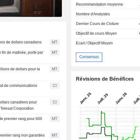
Recommandation moyenne
Nombre d'Analystes
Dernier Cours de Cloture
Objectif de cours Moyen
ons de dollars canadiens
MT
Ecart / Objectif Moyen
fin de matinée, porté par
MT
Consensus
ions de dollars pour la
MT
Révisions de Bénéfices
trat de communications
CI
ollars canadiens pour
CI
 Telesat Corporation
 de premier rang pour 600
MT
premier rang non garanties
MT