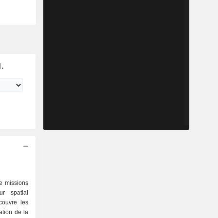
.
e missions
ur spatial
couvre les
ation de la