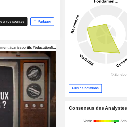
e à vos sources
Partager
Plus de notations
Consensus des Analyste
Vente
Ach