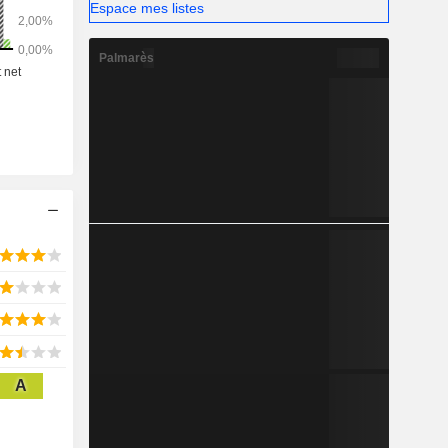
Espace mes listes
Palmarès
A