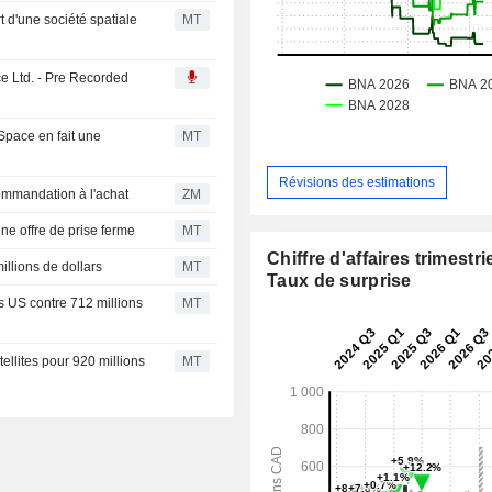
t d'une société spatiale
MT
ce Ltd. - Pre Recorded
 Space en fait une
MT
Révisions des estimations
sa recommandation à l'achat
ZM
ne offre de prise ferme
MT
Chiffre d'affaires trimestrie
llions de dollars
MT
Taux de surprise
s US contre 712 millions
MT
llites pour 920 millions
MT