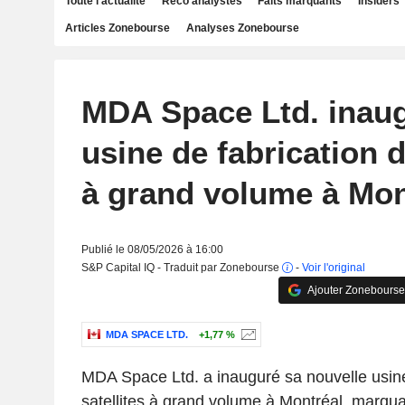
Toute l'actualité
Reco analystes
Faits marquants
Insiders
Articles Zonebourse
Analyses Zonebourse
MDA Space Ltd. inau
usine de fabrication d
à grand volume à Mon
Publié le 08/05/2026 à 16:00
S&P Capital IQ - Traduit par Zonebourse
-
Voir l'original
Ajouter Zonebourse
MDA SPACE LTD.
+1,77 %
MDA Space Ltd. a inauguré sa nouvelle usine
satellites à grand volume à Montréal, marqu