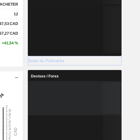
ACHETER
12
47,53
CAD
67,27
CAD
+41,54 %
Suite du Palmarès
Devises / Forex