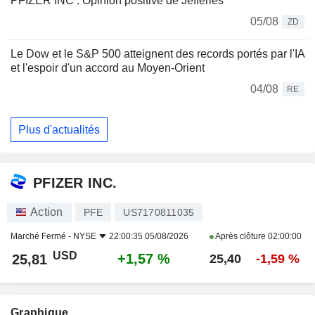
PFIZER INC : Opinion positive de Jefferies
05/08
ZD
Le Dow et le S&P 500 atteignent des records portés par l'IA
et l'espoir d'un accord au Moyen-Orient
04/08
RE
Plus d'actualités
PFIZER INC.
Action
PFE
US7170811035
Marché Fermé -
NYSE
22:00:35 05/08/2026
Après clôture
02:00:00
USD
+1,57 %
25,81
25,40
-1,59 %
Graphique