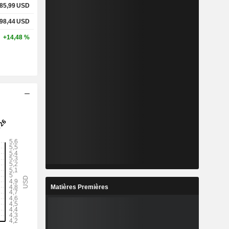
85,99
USD
98,44
USD
+14,48 %
Matières Premières