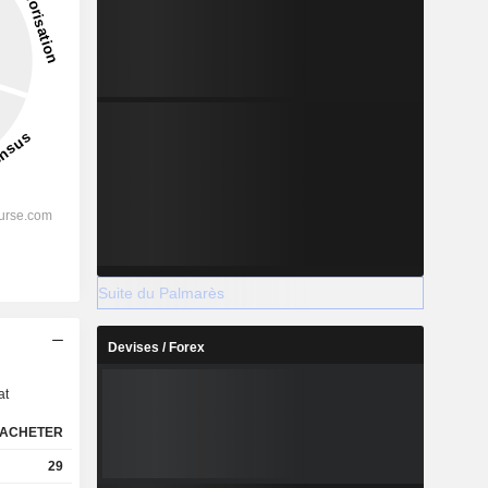
Suite du Palmarès
s
Devises / Forex
at
ACHETER
29