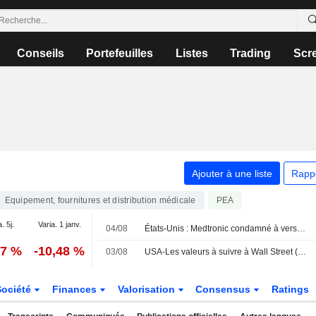
Conseils
Portefeuilles
Listes
Trading
Scr
Ajouter à une liste
Rapp
Equipement, fournitures et distribution médicale
PEA
. 5j.
Varia. 1 janv.
04/08
États-Unis : Medtronic condamné à verser 88 millions de dollars lors du premier procès sur les implants herniaires de Covidien
77 %
-10,48 %
03/08
USA-Les valeurs à suivre à Wall Street (actualisé)
Société
Finances
Valorisation
Consensus
Ratings