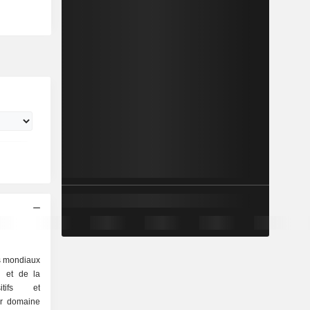
rs mondiaux
n et de la
itifs et
ar domaine