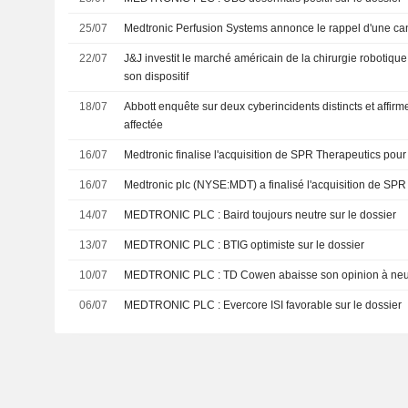
25/07
Medtronic Perfusion Systems annonce le rappel d'une canu
22/07
J&J investit le marché américain de la chirurgie robotiqu
son dispositif
18/07
Abbott enquête sur deux cyberincidents distincts et affirme
affectée
16/07
Medtronic finalise l'acquisition de SPR Therapeutics pour
16/07
Medtronic plc (NYSE:MDT) a finalisé l'acquisition de SPR 
14/07
MEDTRONIC PLC : Baird toujours neutre sur le dossier
13/07
MEDTRONIC PLC : BTIG optimiste sur le dossier
10/07
MEDTRONIC PLC : TD Cowen abaisse son opinion à ne
06/07
MEDTRONIC PLC : Evercore ISI favorable sur le dossier