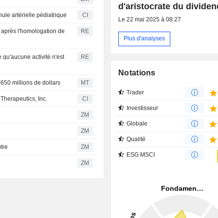
d'aristocrate du divide
le artérielle pédiatrique
CI
Le 22 mai 2025 à 08:27
e après l'homologation de
RE
Plus d'analyses
 qu'aucune activité n'est
RE
Notations
 650 millions de dollars
MT
Trader
Therapeutics, Inc.
CI
Investisseur
ZM
Globale
ZM
Qualité
utre
ZM
ESG MSCI
ZM