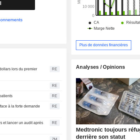
maladies neurovasculaire, ot
l
laryngologie (ORL) et pelviennes (
gestion du diabète (8,2%) : systèmes 
externes de surveillance de la g
abonnements
pompes à insuline ; - maladies neurologiques
(5,7%) : produits de neurostimu
d'administration de médicaments 
outils de diagnostic, etc. ; - autres (0,5%). La
Plus de données financières
répartition géographique du CA est la
Irlande (0,3%), Etats-Unis (51,2%)
(48,5%).
Analyses / Opinions
ollars lors du premier
RE
RE
patients
RE
 face à la forte demande
RE
 et lancer un audit après
RE
Medtronic toujours réfu
derrière son statut
ZM