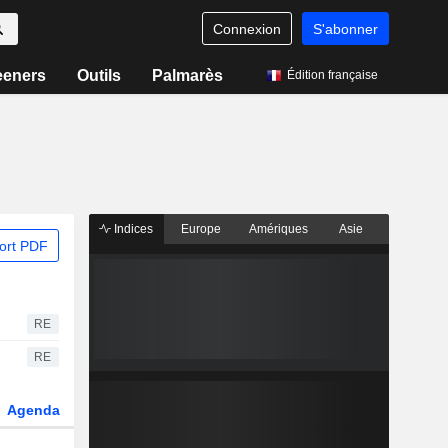
Connexion
S'abonner
eeners
Outils
Palmarès
Édition française
Indices
Europe
Amériques
Asie
ort PDF
RE
RE
Agenda
Secteur
Dérivés
Fonds et ETFs