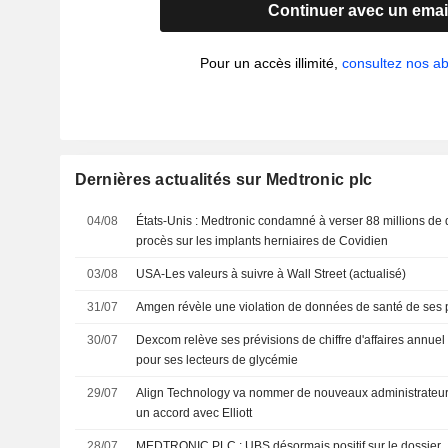
Continuer avec un emai
Pour un accès illimité,
consultez nos 
Dernières actualités sur Medtronic plc
04/08
États-Unis : Medtronic condamné à verser 88 millions de d
procès sur les implants herniaires de Covidien
03/08
USA-Les valeurs à suivre à Wall Street (actualisé)
31/07
Amgen révèle une violation de données de santé de ses 
30/07
Dexcom relève ses prévisions de chiffre d'affaires annuel
pour ses lecteurs de glycémie
29/07
Align Technology va nommer de nouveaux administrateurs
un accord avec Elliott
28/07
MEDTRONIC PLC : UBS désormais positif sur le dossier