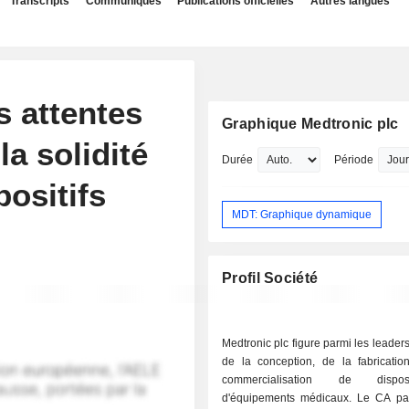
Transcripts
Communiqués
Publications officielles
Autres langues
s attentes
Graphique Medtronic plc
la solidité
Durée
Période
ositifs
MDT: Graphique dynamique
Profil Société
Medtronic plc figure parmi les leade
de la conception, de la fabricatio
commercialisation de dispos
d'équipements médicaux. Le CA p