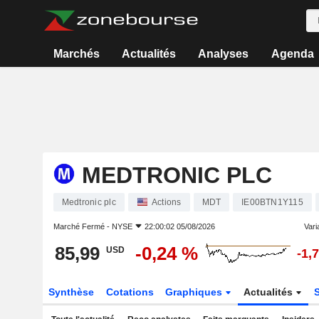
Marchés
Actualités
Analyses
Agenda
MEDTRONIC PLC
Medtronic plc
Actions
MDT
IE00BTN1Y115
Marché Fermé -
NYSE
22:00:02 05/08/2026
Varia
85,99
-0,24 %
USD
-1,
Synthèse
Cotations
Graphiques
Actualités