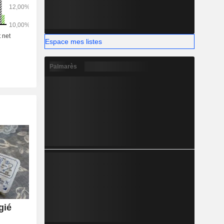
o-rhino-
8,7%) ; -
internes et
lycémie et
Espace mes listes
lation et
par pompe,
Palmarès
 suivante :
 et autres
gié