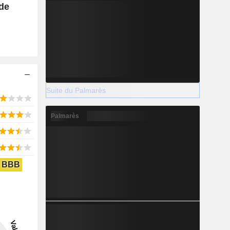
nde
Suite du Palmarès
Palmarès
BBB