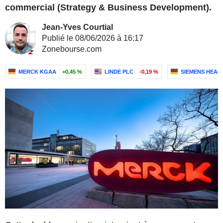
commercial (Strategy & Business Development).
Jean-Yves Courtial
Publié le 08/06/2026 à 16:17
Zonebourse.com
MERCK KGAA
+0,45 %
LINDE PLC
-0,19 %
SIEMENS HEAL