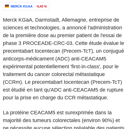
MERCK KGAA
-0,43 %
Merck KGaA, Darmstadt, Allemagne, entreprise de
sciences et technologies, a annoncé l'administration
de la première dose au premier patient de l'essai de
phase 3 PROCEADE-CRC-03. Cette étude évalue le
precemtabart tocentecan (Precem-TcT), un conjugué
anticorps-médicament (ADC) anti-CEACAM5
expérimental potentiellement 'first-in-class', pour le
traitement du cancer colorectal métastatique
(CCRm). Le precemtabart tocentecan (Precem-TcT)
est étudié en tant qu'ADC anti-CEACAM5 de rupture
pour la prise en charge du CCR métastatique.
La protéine CEACAM5 est surexprimée dans la
majorité des tumeurs colorectales (environ 90%) et
ne nécessite aucune sélection préalable des patients.