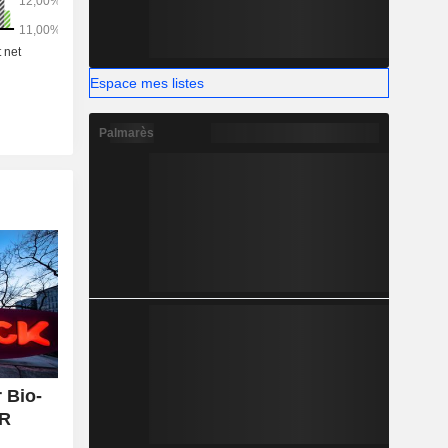
Espace mes listes
Palmarès
 Bio-
UR