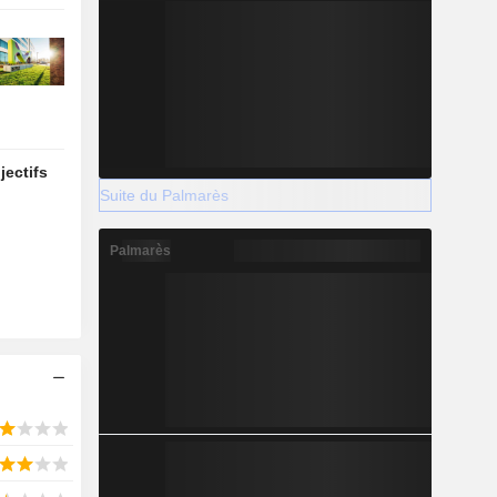
jectifs
Suite du Palmarès
Palmarès