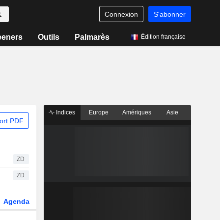
Connexion
S'abonner
eeners
Outils
Palmarès
Édition française
Indices
Europe
Amériques
Asie
ort PDF
ZD
ZD
Agenda
Secteur
Dérivés
Fonds et ETFs