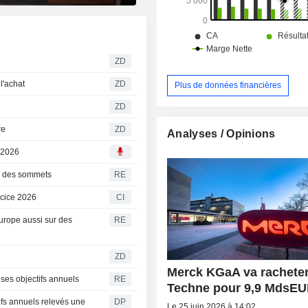
ZD
à l'achat
ZD
Plus de données financières
ZD
tre
ZD
Analyses / Opinions
 2026
r des sommets
RE
rcice 2026
CI
urope aussi sur des
RE
ZD
Merck KGaA va racheter
 ses objectifs annuels
RE
Techne pour 9,9 MdsE
ifs annuels relevés une
DP
Le 25 juin 2026 à 14:02