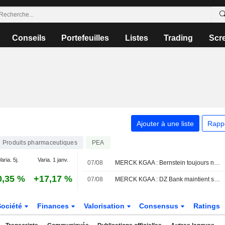
Conseils
Portefeuilles
Listes
Trading
Scr
Ajouter à une liste
Rapp
Produits pharmaceutiques
PEA
aria. 5j.
Varia. 1 janv.
07/08
MERCK KGAA : Bernstein toujours neutre sur le dossier
0,35 %
+17,17 %
07/08
MERCK KGAA : DZ Bank maintient sa recommandation à l'achat
Société
Finances
Valorisation
Consensus
Ratings