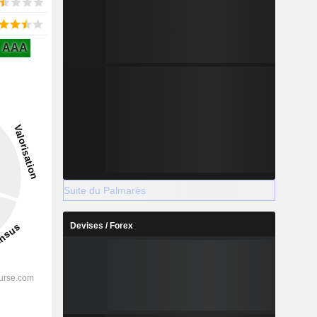
AAA
Suite du Palmarès
Devises / Forex