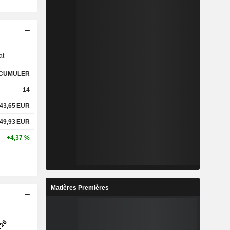
s
at
CUMULER
14
43,65
EUR
49,93
EUR
+4,37 %
Matières Premières