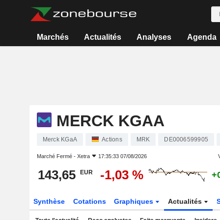
Marchés
Actualités
Analyses
Agenda
MERCK KGAA
Merck KGaA
Actions
MRK
DE0006599905
Marché Fermé -
Xetra
17:35:33 07/08/2026
V
143,65
-1,03 %
EUR
+
Synthèse
Cotations
Graphiques
Actualités