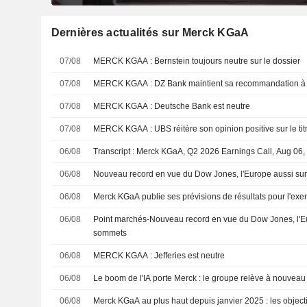
Dernières actualités sur Merck KGaA
07/08
MERCK KGAA : Bernstein toujours neutre sur le dossier
07/08
MERCK KGAA : DZ Bank maintient sa recommandation 
07/08
MERCK KGAA : Deutsche Bank est neutre
07/08
MERCK KGAA : UBS réitère son opinion positive sur le ti
06/08
Transcript : Merck KGaA, Q2 2026 Earnings Call, Aug 06,
06/08
Nouveau record en vue du Dow Jones, l'Europe aussi su
06/08
Merck KGaA publie ses prévisions de résultats pour l'exe
06/08
Point marchés-Nouveau record en vue du Dow Jones, l'E
sommets
06/08
MERCK KGAA : Jefferies est neutre
06/08
Le boom de l'IA porte Merck : le groupe relève à nouveau
06/08
Merck KGaA au plus haut depuis janvier 2025 : les object