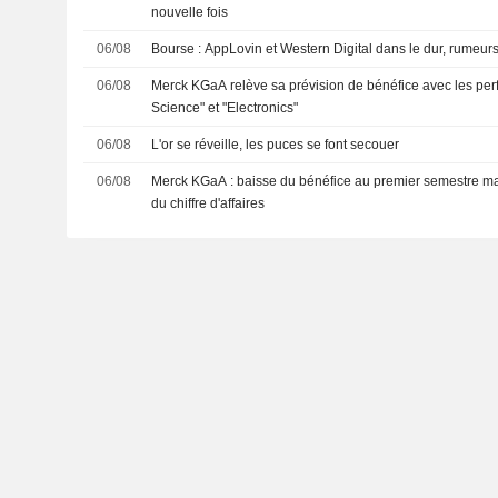
nouvelle fois
06/08
Bourse : AppLovin et Western Digital dans le dur, rumeur
06/08
Merck KGaA relève sa prévision de bénéfice avec les per
Science" et "Electronics"
06/08
L'or se réveille, les puces se font secouer
06/08
Merck KGaA : baisse du bénéfice au premier semestre m
du chiffre d'affaires