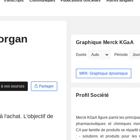
Transcripts
Communiqués
Publications officielles
Autres langues
organ
Graphique Merck KGaA
Durée
Période
MRK: Graphique dynamique
 à vos sources
Partager
Profil Société
 l'achat. L'objectif de
Merck KGaA figure parmi les princip
pharmaceutiques et chimiques mo
CA par famille de produits se répartit
: - solutions et produits pour les recherches