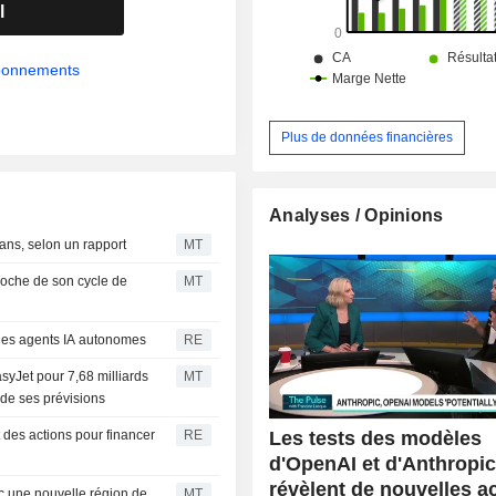
l
abonnements
Plus de données financières
Analyses / Opinions
ans, selon un rapport
MT
roche de son cycle de
MT
 des agents IA autonomes
RE
asyJet pour 7,68 milliards
MT
 de ses prévisions
Les tests des modèles
t des actions pour financer
RE
d'OpenAI et d'Anthropi
révèlent de nouvelles a
c une nouvelle région de
MT