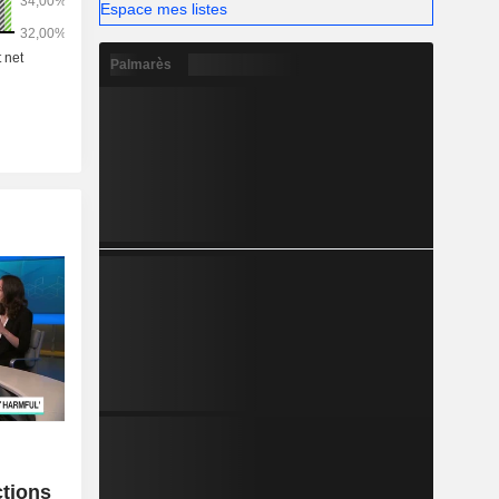
Espace mes listes
Palmarès
c
ctions