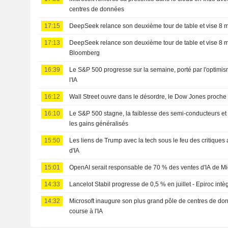
centres de données
17:15
DeepSeek relance son deuxième tour de table et vise 8 mi
17:13
DeepSeek relance son deuxième tour de table et vise 8 mil
Bloomberg
16:39
Le S&P 500 progresse sur la semaine, porté par l'optimis
l'IA
16:12
Wall Street ouvre dans le désordre, le Dow Jones proche
16:10
Le S&P 500 stagne, la faiblesse des semi-conducteurs et
les gains généralisés
15:50
Les liens de Trump avec la tech sous le feu des critiques 
d'IA
15:01
OpenAI serait responsable de 70 % des ventes d'IA de Mi
14:33
Lancelot Stabil progresse de 0,5 % en juillet - Epiroc intèg
14:32
Microsoft inaugure son plus grand pôle de centres de do
course à l'IA