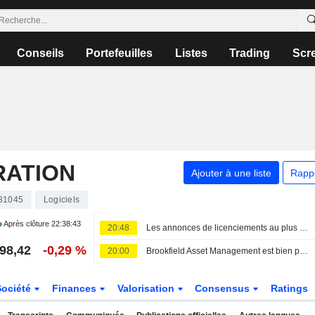
Conseils
Portefeuilles
Listes
Trading
Scr
RATION
Ajouter à une liste
Rapp
81045
Logiciels
Après clôture
22:38:43
20:48
Les annonces de licenciements au plus bas depuis deux ans, selon un rapport
98,42
-0,29 %
20:00
Brookfield Asset Management est bien positionné à l'approche de son cycle de collecte de fonds, selon RBC
Société
Finances
Valorisation
Consensus
Ratings