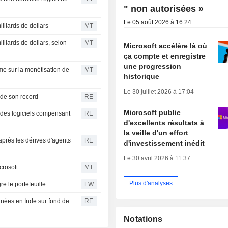
" non autorisées »
Le 05 août 2026 à 16:24
lliards de dollars
MT
liards de dollars, selon
MT
Microsoft accélère là où
ça compte et enregistre
une progression
me sur la monétisation de
MT
historique
Le 30 juillet 2026 à 17:04
 de son record
RE
Microsoft publie
 des logiciels compensant
RE
d'excellents résultats à
la veille d'un effort
après les dérives d'agents
RE
d'investissement inédit
Le 30 avril 2026 à 11:37
crosoft
MT
Plus d'analyses
re le portefeuille
FW
nnées en Inde sur fond de
RE
Notations