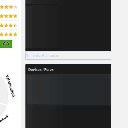
AA
Suite du Palmarès
Devises / Forex