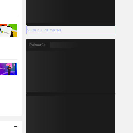
Suite du Palmarès
Palmarès