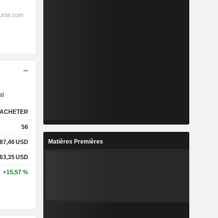
s
at
ACHETER
56
Matières Premières
87,46
USD
63,35
USD
+15,57 %