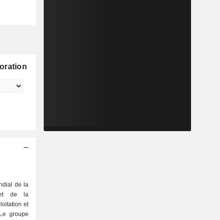
oration
ndial de la
 et de la
oitation et
 Le groupe