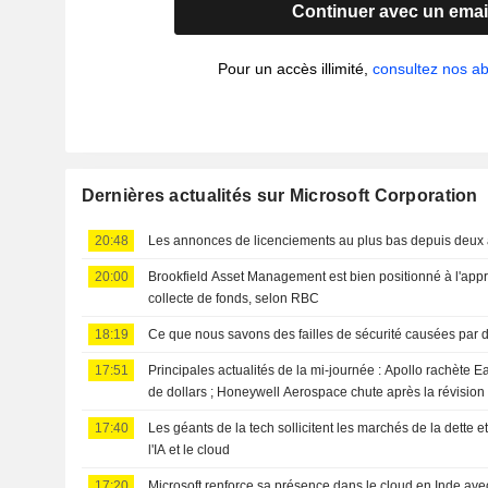
Continuer avec un emai
Pour un accès illimité,
consultez nos 
Dernières actualités sur Microsoft Corporation
20:48
Les annonces de licenciements au plus bas depuis deux 
20:00
Brookfield Asset Management est bien positionné à l'app
collecte de fonds, selon RBC
18:19
Ce que nous savons des failles de sécurité causées par
17:51
Principales actualités de la mi-journée : Apollo rachète E
de dollars ; Honeywell Aerospace chute après la révision
17:40
Les géants de la tech sollicitent les marchés de la dette e
l'IA et le cloud
17:20
Microsoft renforce sa présence dans le cloud en Inde ave