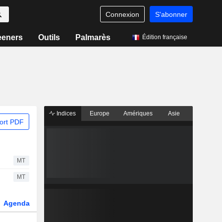
Connexion
S'abonner
eeners
Outils
Palmarès
Édition française
Indices
Europe
Amériques
Asie
ort PDF
MT
MT
Agenda
Secteur
Dérivés
Fonds et ETFs