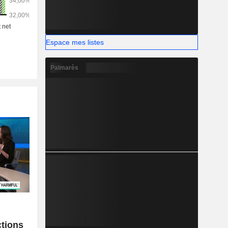
Espace mes listes
Palmarès
c
ctions