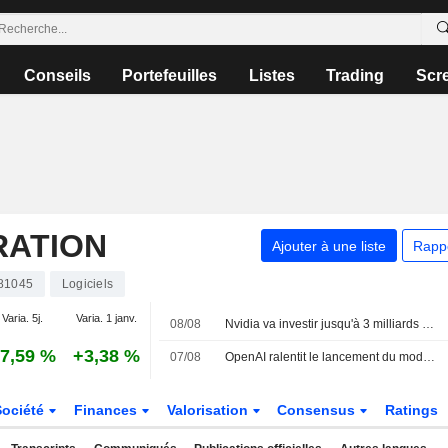
Conseils
Portefeuilles
Listes
Trading
Scr
RATION
Ajouter à une liste
Rapp
81045
Logiciels
Varia. 5j.
Varia. 1 janv.
08/08
Nvidia va investir jusqu'à 3 milliards de dollars dans Lancium, le développeur du centre de données Stargate, selon The Information
7,59 %
+3,38 %
07/08
OpenAI ralentit le lancement du modèle Astra pour des raisons de cybersécurité
Société
Finances
Valorisation
Consensus
Ratings