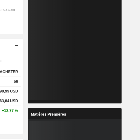
s
at
ACHETER
56
99,99
USD
63,84
USD
+12,77 %
Matières Premières