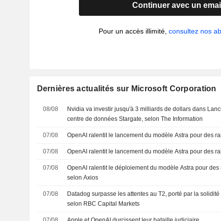
Continuer avec un emai
Pour un accès illimité,
consultez nos 
Dernières actualités sur Microsoft Corporation
08/08
Nvidia va investir jusqu'à 3 milliards de dollars dans La
centre de données Stargate, selon The Information
07/08
OpenAI ralentit le lancement du modèle Astra pour des ra
07/08
OpenAI ralentit le lancement du modèle Astra pour des ra
07/08
OpenAI ralentit le déploiement du modèle Astra pour des 
selon Axios
07/08
Datadog surpasse les attentes au T2, porté par la solidité d
selon RBC Capital Markets
07/08
Apple et OpenAI durcissent leur bataille judiciaire