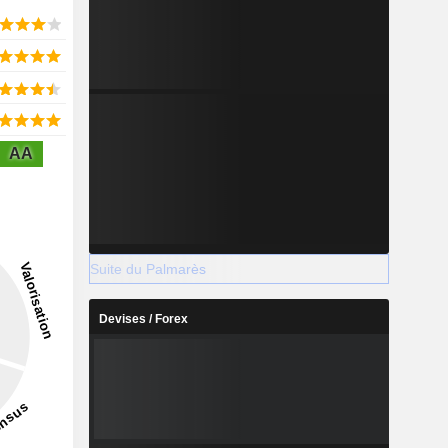
AA
Suite du Palmarès
Devises / Forex