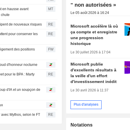
" non autorisées »
nt en hausse avant
MT
Le 05 août 2026 à 16:24
k chute
icipent de nouveaux risques
RE
Microsoft accélère là où
ça compte et enregistre
luttent pour conserver les
RE
une progression
historique
llègement des positions
FW
Le 30 juillet 2026 à 17:04
Microsoft publie
baroud d'honneur nocturne
d'excellents résultats à
eet pour le BPA : Marty
RE
la veille d'un effort
d'investissement inédit
oup d'IA et un soupçon de
Le 30 avril 2026 à 11:37
Plus d'analyses
ux
 avec Mythos, selon le FT
RE
Notations