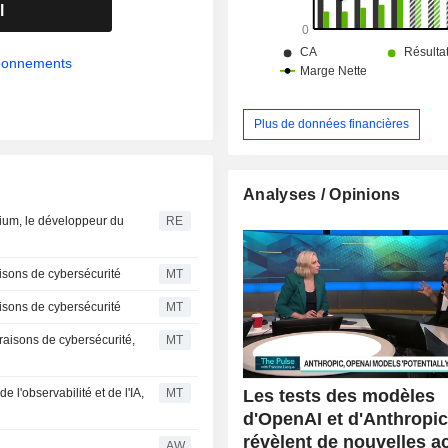
l
abonnements
Plus de données financières
Analyses / Opinions
ncium, le développeur du
RE
isons de cybersécurité
MT
isons de cybersécurité
MT
raisons de cybersécurité,
MT
Les tests des modèles
e l'observabilité et de l'IA,
MT
d'OpenAI et d'Anthropi
révèlent de nouvelles a
AW