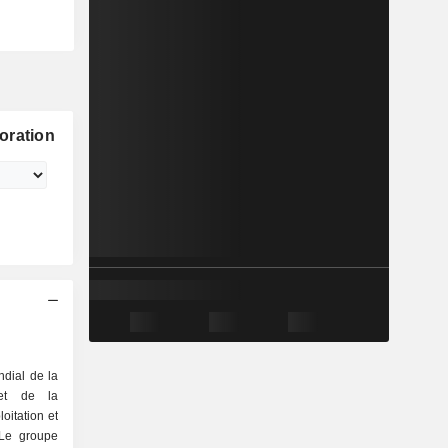
oration
ndial de la
 et de la
oitation et
 Le groupe