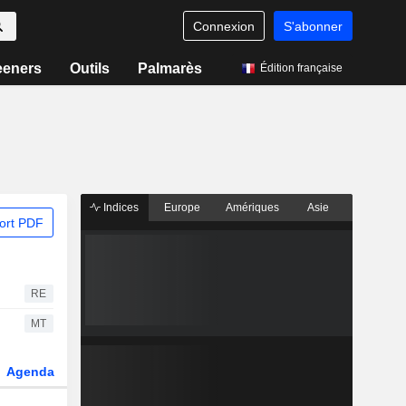
Connexion
S'abonner
eeners
Outils
Palmarès
Édition française
Indices
Europe
Amériques
Asie
ort PDF
RE
MT
Agenda
Secteur
Dérivés
Fonds et ETFs