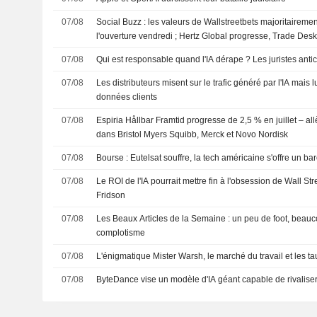
07/08
Social Buzz : les valeurs de Wallstreetbets majoritaireme
l'ouverture vendredi ; Hertz Global progresse, Trade Des
07/08
Qui est responsable quand l'IA dérape ? Les juristes ant
07/08
Les distributeurs misent sur le trafic généré par l'IA mais 
données clients
07/08
Espiria Hållbar Framtid progresse de 2,5 % en juillet – a
dans Bristol Myers Squibb, Merck et Novo Nordisk
07/08
Bourse : Eutelsat souffre, la tech américaine s'offre un 
07/08
Le ROI de l'IA pourrait mettre fin à l'obsession de Wall Str
Fridson
07/08
Les Beaux Articles de la Semaine : un peu de foot, beauc
complotisme
07/08
L'énigmatique Mister Warsh, le marché du travail et les ta
07/08
ByteDance vise un modèle d'IA géant capable de rivaliser