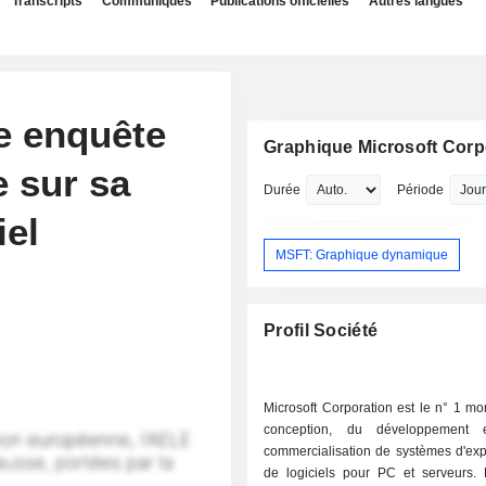
Transcripts
Communiqués
Publications officielles
Autres langues
e enquête
Graphique Microsoft Corp
 sur sa
Durée
Période
iel
MSFT: Graphique dynamique
Profil Société
Microsoft Corporation est le n° 1 mo
conception, du développement
commercialisation de systèmes d'expl
de logiciels pour PC et serveurs.