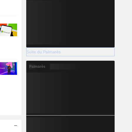
Suite du Palmarès
Palmarès