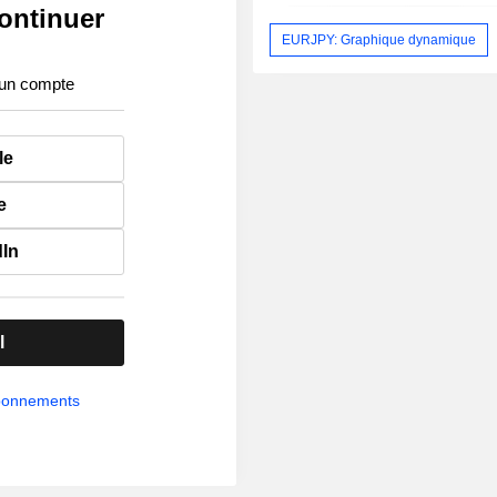
ontinuer
EURJPY: Graphique dynamique
 un compte
le
e
dIn
l
abonnements