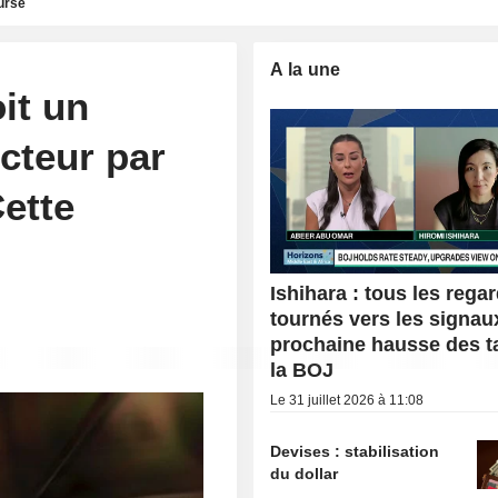
urse
A la une
it un
cteur par
ette
Ishihara : tous les rega
tournés vers les signau
prochaine hausse des t
la BOJ
Le 31 juillet 2026 à 11:08
Devises : stabilisation
du dollar