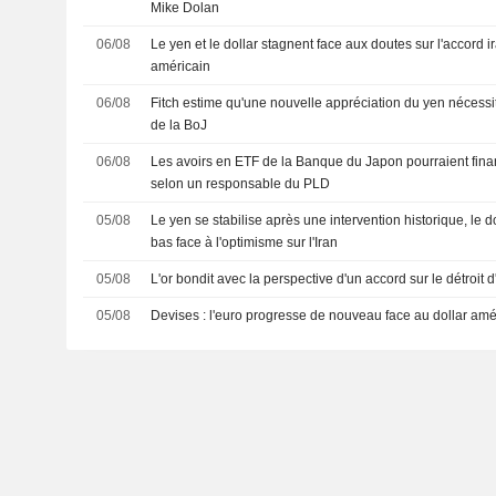
Mike Dolan
06/08
Le yen et le dollar stagnent face aux doutes sur l'accord ir
américain
06/08
Fitch estime qu'une nouvelle appréciation du yen nécess
de la BoJ
06/08
Les avoirs en ETF de la Banque du Japon pourraient fina
selon un responsable du PLD
05/08
Le yen se stabilise après une intervention historique, le 
bas face à l'optimisme sur l'Iran
05/08
L'or bondit avec la perspective d'un accord sur le détroit
05/08
Devises : l'euro progresse de nouveau face au dollar amé