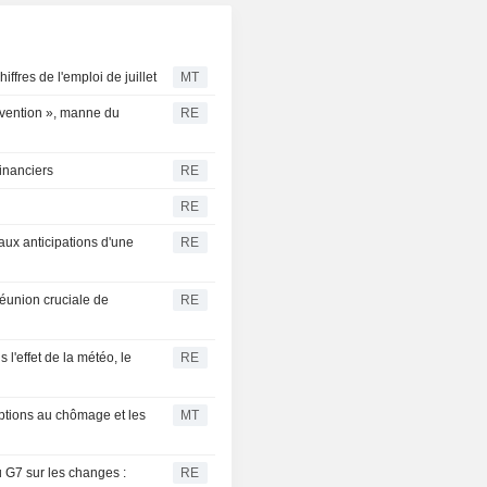
iffres de l'emploi de juillet
MT
rvention », manne du
RE
inanciers
RE
RE
aux anticipations d'une
RE
réunion cruciale de
RE
l'effet de la météo, le
RE
iptions au chômage et les
MT
u G7 sur les changes :
RE