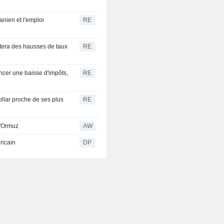
anien et l'emploi
RE
itera des hausses de taux
RE
ncer une baisse d'impôts,
RE
dollar proche de ses plus
RE
 d'Ormuz
AW
ricain
DP