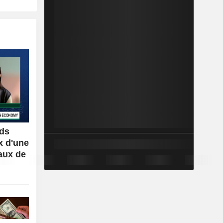
rds
x d'une
aux de