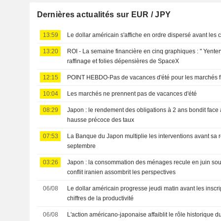
Dernières actualités sur EUR / JPY
13:59
Le dollar américain s'affiche en ordre dispersé avant les ch
13:20
ROI - La semaine financière en cinq graphiques : " Yente
raffinage et folies dépensières de SpaceX
12:15
POINT HEBDO-Pas de vacances d'été pour les marchés f
10:04
Les marchés ne prennent pas de vacances d'été
08:29
Japon : le rendement des obligations à 2 ans bondit face 
hausse précoce des taux
07:53
La Banque du Japon multiplie les interventions avant sa 
septembre
03:26
Japon : la consommation des ménages recule en juin sous 
conflit iranien assombrit les perspectives
06/08
Le dollar américain progresse jeudi matin avant les inscr
chiffres de la productivité
06/08
L'action américano-japonaise affaiblit le rôle historique d