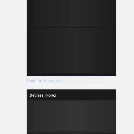
Suite du Palmarès
Devises / Forex