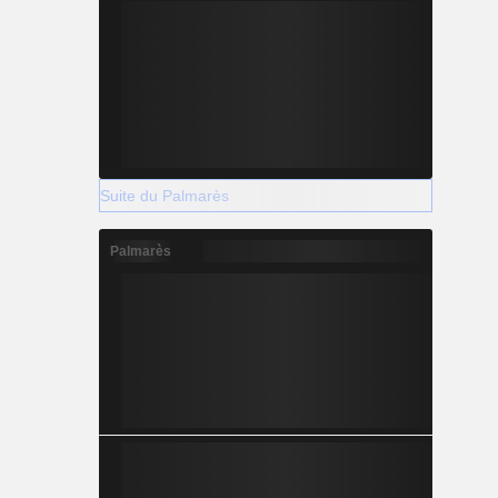
Suite du Palmarès
Palmarès