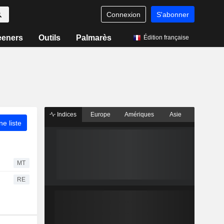
Connexion
S'abonner
eeners
Outils
Palmarès
Édition française
Indices
Europe
Amériques
Asie
ne liste
MT
RE