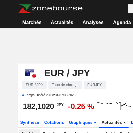
Marchés
Actualités
Analyses
Agenda
EUR / JPY
EUR / JPY
Taux de change
EURJPY
Temps Différé
20:08:34 07/08/2026
182,1020
-0,25 %
JPY
Synthèse
Cotations
Graphiques
Actualités