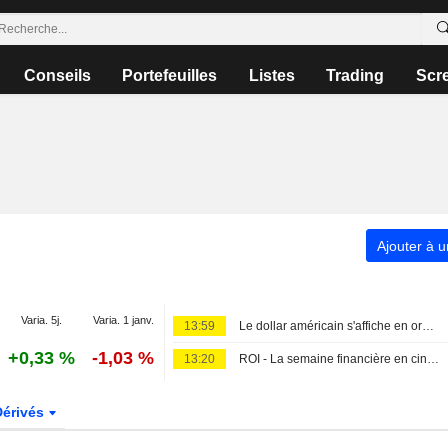
Conseils
Portefeuilles
Listes
Trading
Scr
Ajouter à u
Varia. 5j.
Varia. 1 janv.
13:59
Le dollar américain s'affiche en ordre dispersé avant les chiffres de l'emploi de juillet
+0,33 %
-1,03 %
13:20
ROI - La semaine financière en cinq graphiques : " Yentervention », manne du raffinage et folies dépensières de SpaceX
Dérivés