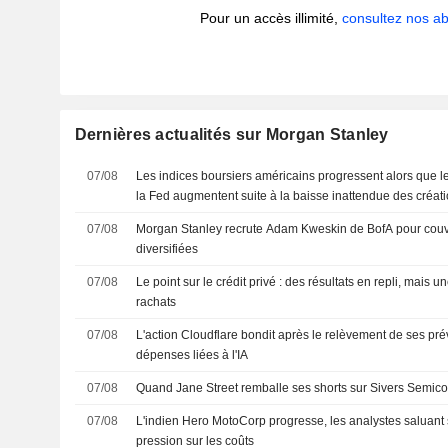
Pour un accès illimité,
consultez nos 
Dernières actualités sur Morgan Stanley
07/08
Les indices boursiers américains progressent alors que l
la Fed augmentent suite à la baisse inattendue des créat
agricoles
07/08
Morgan Stanley recrute Adam Kweskin de BofA pour couvri
diversifiées
07/08
Le point sur le crédit privé : des résultats en repli, mais u
rachats
07/08
L'action Cloudflare bondit après le relèvement de ses prév
dépenses liées à l'IA
07/08
Quand Jane Street remballe ses shorts sur Sivers Semic
07/08
L'indien Hero MotoCorp progresse, les analystes saluant s
pression sur les coûts