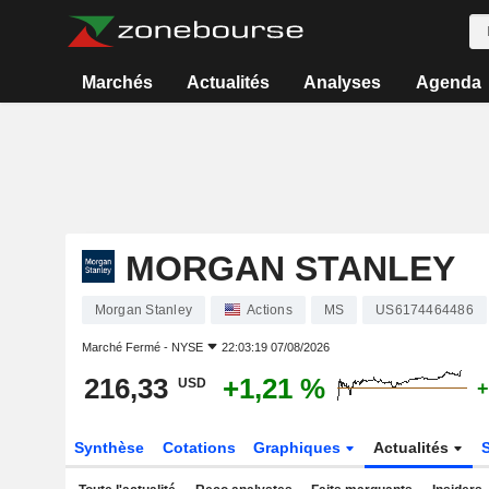
Marchés
Actualités
Analyses
Agenda
MORGAN STANLEY
Morgan Stanley
Actions
MS
US6174464486
Marché Fermé -
NYSE
22:03:19 07/08/2026
216,33
+1,21 %
USD
+
Synthèse
Cotations
Graphiques
Actualités