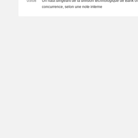
05/08
Un haut dirigeant de la division technologique de Bank of
concurrence, selon une note interne