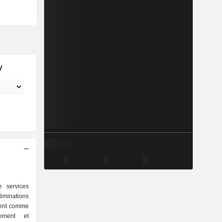
y
 services
iminations
ssent comme