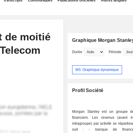
Transcripts
Communiqués
Publications officielles
Autres langues
 de moitié
Graphique Morgan Stanle
 Telecom
Durée
Période
MS: Graphique dynamique
Profil Société
Morgan Stanley est un groupe de
financiers. Les revenus (avant él
intragroupe) par activité se réparti
suit : - banque de financement et