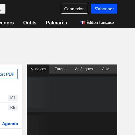
Connexion
S'abonner
eeners
Outils
Palmarès
Édition française
Indices
Europe
Amériques
Asie
ort PDF
MT
RE
Agenda
Secteur
Dérivés
Fonds et ETFs