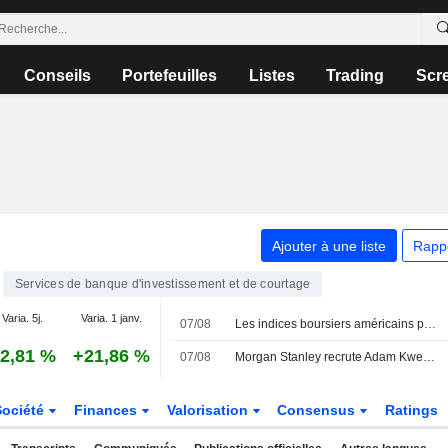
Conseils
Portefeuilles
Listes
Trading
Scr
Ajouter à une liste
Rapp
Services de banque d'investissement et de courtage
Varia. 5j.
Varia. 1 janv.
07/08
Les indices boursiers américains progressent alors que les paris sur une pause de la Fed augmentent suite à la baisse inattendue des créations d'emplois non agricoles
2,81 %
+21,86 %
07/08
Morgan Stanley recrute Adam Kweskin de BofA pour couvrir les industries diversifiées
Société
Finances
Valorisation
Consensus
Ratings