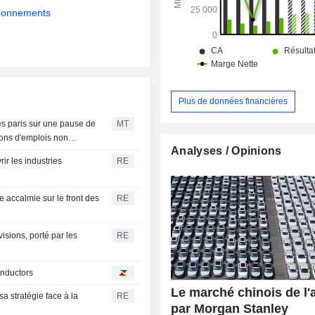
abonnements
Plus de données financières
es paris sur une pause de
MT
ions d'emplois non
Analyses / Opinions
r les industries
RE
ne accalmie sur le front des
RE
isions, porté par les
RE
onductors
Le marché chinois de l'
a stratégie face à la
RE
par Morgan Stanley