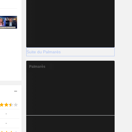
Suite du Palmarès
Palmarès
-
-