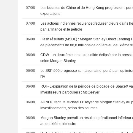
07/08
Les bourses de Chine et de Hong Kong progressent, port
exportations
07/08
Les actions indiennes reculent et réduisent leurs gains
par la finance et le pétrole
06/08
Flash résultats (MSDL) : Morgan Stanley Direct Lending Fu
de placements de 88,8 millions de dollars au deuxième tr
estimation FactSet de 90,0 millions de dollars
06/08
CDW : un deuxième trimestre solide éclipsé par la pressi
selon Morgan Stanley
06/08
Le S&P 500 progresse sur la semaine, porté par l'optimis
l'IA
06/08
ROI - L'expiration de la période de blocage de SpaceX va 
investisseurs particuliers : McGeever
06/08
ADNOC recrute Michael O'Dwyer de Morgan Stanley au po
investissements, selon des sources
06/08
Morgan Stanley prévoit un résultat opérationnel inférieur
au deuxième trimestre