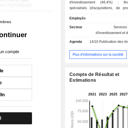
d'investissement (46,4%) : fin
spécialisés (d'acquisitions, de proj
interventions sur les marchés action
Employés
de change et de matières premières,
membres
sur actions, conseil en fusions-acquisit
Secteur
Services
- gestion de patrimoine (44,5%) ; - gesti
ontinuer
d'investissement et 
d'actifs et de fonds d'investissement
Agenda
14/10
Publication des résultat
895 MdsUSD d'actifs sous gestion à fin
répartition géographique des reve
 un compte
suivante : Amériques (74,9%), Asie 
Plus d'informations sur la société
Europe-Moyen-Orient-Afrique (11,8%)
le
Compte de Résultat et
Estimations
e
dIn
l