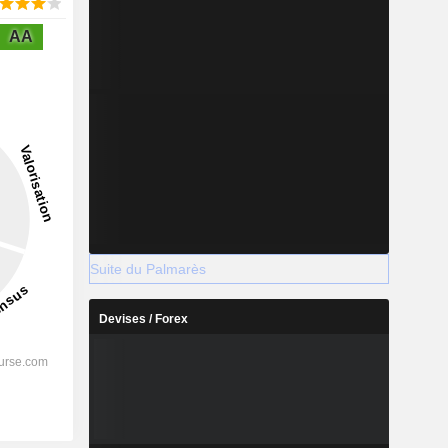
AA
Suite du Palmarès
Devises / Forex