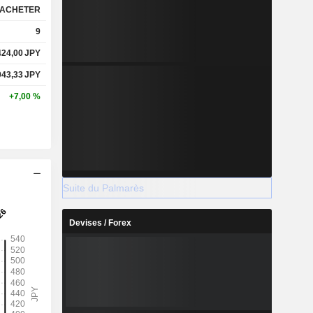
ACHETER
9
424,00
JPY
943,33
JPY
+7,00 %
Suite du Palmarès
Devises / Forex