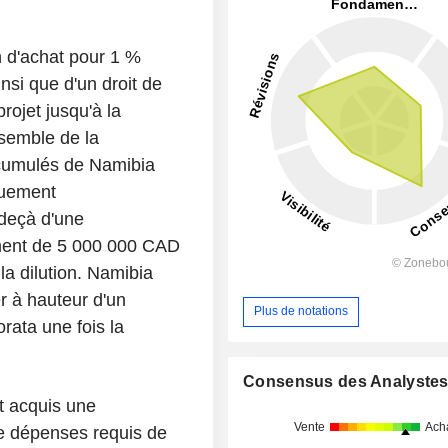
 d'achat pour 1 %
si que d'un droit de
rojet jusqu'à la
nsemble de la
 cumulés de Namibia
quement
deçà d'une
ement de 5 000 000 CAD
la dilution. Namibia
er à hauteur d'un
Plus de notations
ata une fois la
Consensus des Analyste
t acquis une
Vente
Ach
de dépenses requis de