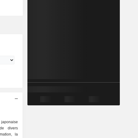
 japonaise
de divers
rmation, la