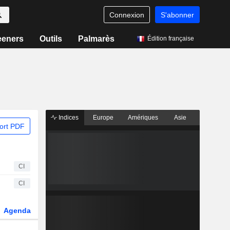
Connexion
S'abonner
eeners
Outils
Palmarès
Édition française
Indices
Europe
Amériques
Asie
ort PDF
CI
CI
Agenda
Secteur
Dérivés
Fonds et ETFs