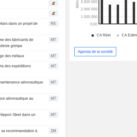
llars dans un projet de
RE
me des fabricants de
MT
pétrole grimpe
Agenda de la société
lage des métaux
MT
via des expéditions
MT
maintenance aéronautique
MT
ance aéronautique au
MT
t Nippon Steel dans un
MT
ZM