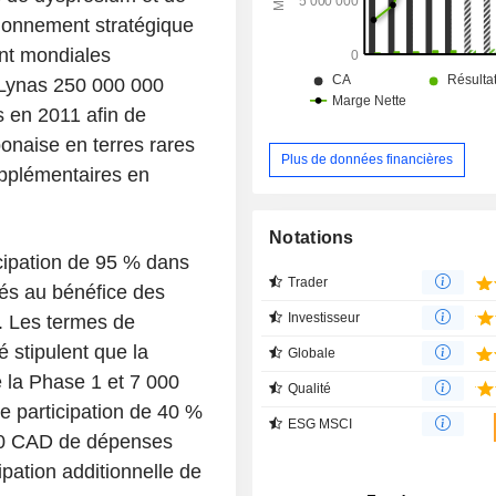
segment Afrique exerce des activité
tionnement stratégique
domaines de la mobilité, de la santé
de consommation et des infrastructur
nt mondiales
 Lynas 250 000 000
 en 2011 afin de
ponaise en terres rares
Plus de données financières
upplémentaires en
Notations
icipation de 95 % dans
Trader
rvés au bénéfice des
Investisseur
 Les termes de
 stipulent que la
Globale
 la Phase 1 et 7 000
Qualité
e participation de 40 %
ESG MSCI
000 CAD de dépenses
ipation additionnelle de