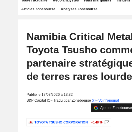
Toute l'actualité
Reco analystes
Faits marquants
Insiders
Articles Zonebourse
Analyses Zonebourse
Namibia Critical Meta
Toyota Tsusho comm
partenaire stratégiqu
de terres rares lourd
Publié le 17/03/2026 à 13:32
S&P Capital IQ - Traduit par Zonebourse
-
Voir l'original
Ajouter Zonebourse
TOYOTA TSUSHO CORPORATION
-0,48 %