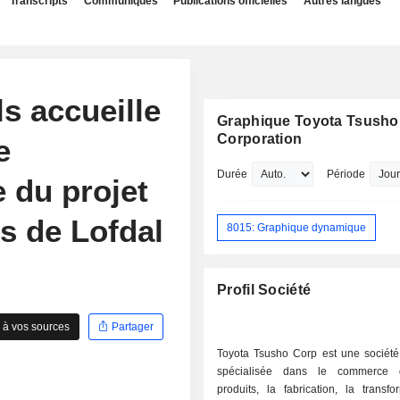
Transcripts
Communiqués
Publications officielles
Autres langues
ls accueille
Graphique Toyota Tsusho
Corporation
e
Durée
Période
e du projet
es de Lofdal
8015: Graphique dynamique
Profil Société
 à vos sources
Partager
Toyota Tsusho Corp est une société
spécialisée dans le commerce 
produits, la fabrication, la transfo