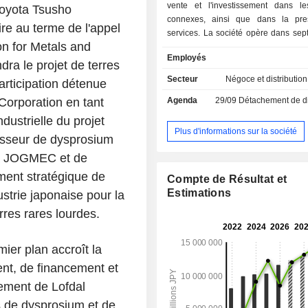
vente et l'investissement dans le
Toyota Tsusho
connexes, ainsi que dans la pre
re au terme de l'appel
services. La société opère dans sep
on for Metals and
d'activité. Le segment Métaux 
Employés
transformation, la fabrication, le trai
ra le projet de terres
vente de produits sidérurgiques et de
Secteur
Négoce et distribution
articipation détenue
métaux non ferreux, entre autres. 
Corporation en tant
Agenda
29/09
Détachement de dividen
Composants et logistique mondiaux f
assemble des pièces pour la mo
dustrielle du projet
développe, conçoit et commerci
Plus d'informations sur la société
nisseur de dysprosium
accessoires pour la mobilité. L
 la JOGMEC et de
Mobilité vend et assure l'entretien d
et de pièces détachées. Le segment
ment stratégique de
Compte de Résultat et
énergie et projets d'usines fo
Estimations
ustrie japonaise pour la
équipements de fabrication et de di
res rares lourdes.
des pièces et des outils, ains
équipements de construction. L
Produits chimiques et électronique 
mier plan accroît la
composants automobiles, des semi-c
ent, de financement et
et des composants électroniques. 
Alimentation et art de vivre fournit d
sement de Lofdal
transformés et des ingrédients alime
s de dysprosium et de