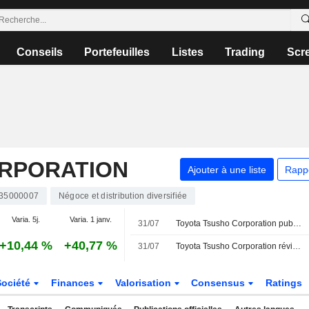
Conseils
Portefeuilles
Listes
Trading
Scr
RPORATION
Ajouter à une liste
Rapp
35000007
Négoce et distribution diversifiée
Varia. 5j.
Varia. 1 janv.
31/07
Toyota Tsusho Corporation publie ses prévisions de dividendes pour le deuxième trimestre et l'exercice clos au 31 mars 2027
+10,44 %
+40,77 %
31/07
Toyota Tsusho Corporation révise ses prévisions de résultats consolidés pour l'exercice clos au 31 mars 2027
Société
Finances
Valorisation
Consensus
Ratings