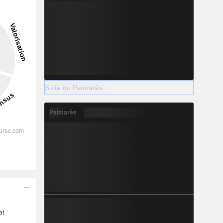
Suite du Palmarès
Palmarès
s
at