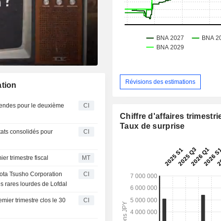
Révisions des estimations
ation
dendes pour le deuxième
CI
Chiffre d'affaires trimestrie
Taux de surprise
tats consolidés pour
CI
r trimestre fiscal
MT
yota Tsusho Corporation
CI
es rares lourdes de Lofdal
mier trimestre clos le 30
CI