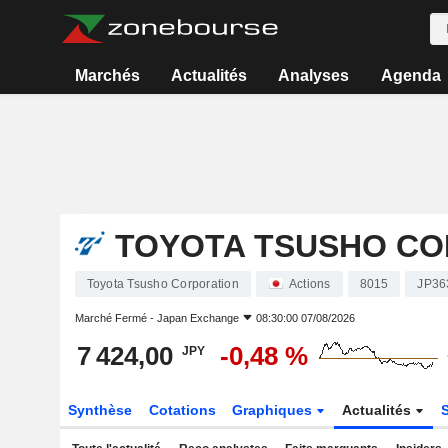
Marchés
Actualités
Analyses
Agenda
TOYOTA TSUSHO CO
Toyota Tsusho Corporation
Actions
8015
JP36
Marché Fermé -
Japan Exchange
08:30:00 07/08/2026
7 424,00
-0,48 %
JPY
Synthèse
Cotations
Graphiques
Actualités