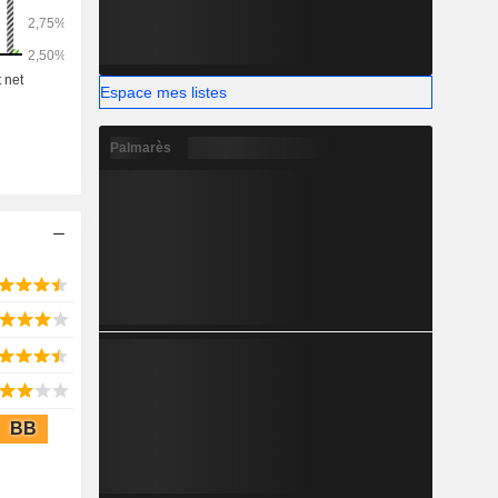
s dans les
, des biens
es.
Espace mes listes
Palmarès
BB