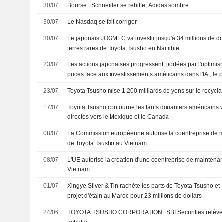
30/07
Bourse : Schneider se rebiffe, Adidas sombre
30/07
Le Nasdaq se fait corriger
30/07
Le japonais JOGMEC va investir jusqu'à 34 millions de do
terres rares de Toyota Tsusho en Namibie
23/07
Les actions japonaises progressent, portées par l'optimis
puces face aux investissements américains dans l'IA ; le 
23/07
Toyota Tsusho mise 1 200 milliards de yens sur le recyc
17/07
Toyota Tsusho contourne les tarifs douaniers américains 
directes vers le Mexique et le Canada
08/07
La Commission européenne autorise la coentreprise de 
de Toyota Tsusho au Vietnam
08/07
L'UE autorise la création d'une coentreprise de mainten
Vietnam
01/07
Xingye Silver & Tin rachète les parts de Toyota Tsusho e
projet d'étain au Maroc pour 23 millions de dollars
24/06
TOYOTA TSUSHO CORPORATION : SBI Securities relève sa recommandation à
acheter