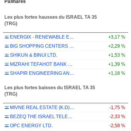
Palmarès
Les plus fortes hausses du ISRAEL TA 35
(TRG)
ENERGIX - RENEWABLE ENERGIES LTD.
+3,17 %
BIG SHOPPING CENTERS LTD
+2,29 %
SHIKUN & BINUI LTD.
+1,53 %
MIZRAHI TEFAHOT BANK LTD.
+1,39 %
SHAPIR ENGINEERING AND INDUSTRY LTD
+1,18 %
Les plus fortes baisses du ISRAEL TA 35
(TRG)
MIVNE REAL ESTATE (K.D) LTD
-1,75 %
BEZEQ THE ISRAEL TELECOMMUNICATION CORP. LTD
-2,33 %
OPC ENERGY LTD.
-2,58 %