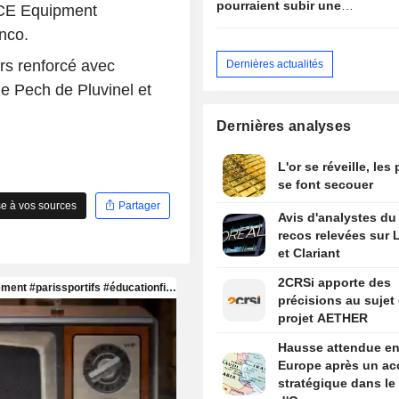
pourraient subir une
PCE Equipment
pression importante face
nco.
aux objectifs de croissance
du gouvernement
urs renforcé avec
Dernières actualités
e Pech de Pluvinel et
Dernières analyses
L'or se réveille, les
se font secouer
e à vos sources
Partager
Avis d'analystes du 
recos relevées sur L
et Clariant
2CRSi apporte des
précisions au sujet
projet AETHER
Hausse attendue e
Europe après un ac
stratégique dans le 