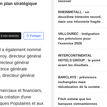
secouer
n plan stratégique
RHEINMETALL : un
deuxième trimestre record,
mais une trésorerie fragile
et un second semestre
exigeant
VALLOUREC : Intégration
 à vos sources
Partager
des prévisions pour
l'exercice 2026
eil a également nommé
INTERCONTINENTAL
oy, directeur général
HOTELS GROUP : le point
recteur général
avant les résultats
ctrice générale
semestriels
directeur général
BARCLAYS : prévisions
inchangées mais
réévaluation de la somme
rciaux et financiers,
des parties
la création d'une
Fitch estime que les
ues Populaires et aux
banques vietnamiennes