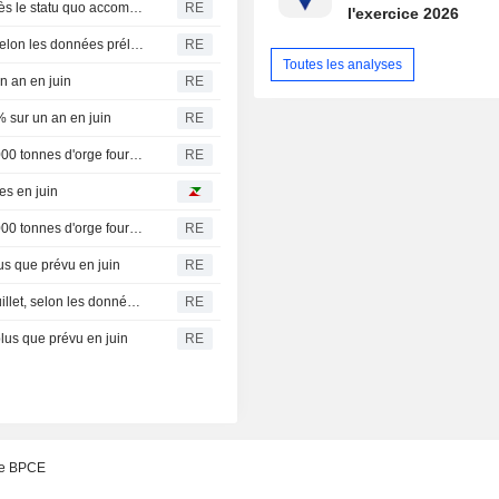
Inde : les prévisions de hausse des taux repoussées après le statu quo accommodant de la banque centrale
RE
l'exercice 2026
Suède : l'inflation globale ralentit de nouveau en juillet, selon les données préliminaires
RE
Toutes les analyses
n an en juin
RE
% sur un an en juin
RE
La Jordanie lance un appel d'offres pour l'achat de 120 000 tonnes d'orge fourragère, selon des négociants
RE
es en juin
La Jordanie lance un appel d'offres pour l'achat de 120 000 tonnes d'orge fourragère, selon des négociants
RE
us que prévu en juin
RE
Suède : l'inflation globale s'établit à 0,8 % sur un an en juillet, selon les données préliminaires
RE
lus que prévu en juin
RE
 de BPCE