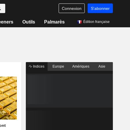
Connexion
S'abonner
eeners
Outils
Palmarès
Édition française
Indices
Europe
Amériques
Asie
font