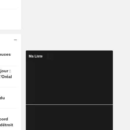
 puces
Ma Liste
jour :
'Oréal
 du
n
cord
détroit