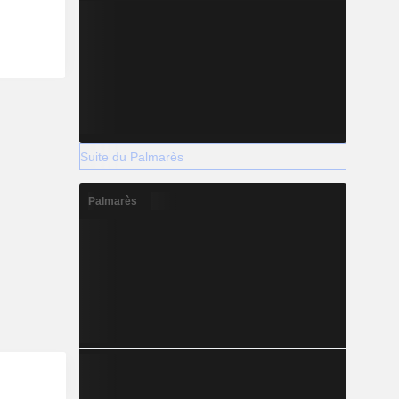
Suite du Palmarès
Palmarès