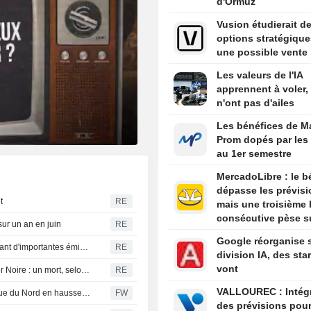
d'Ormuz
Vusion étudierait d
options stratégique
une possible vente
Les valeurs de l'IA
apprennent à voler,
n'ont pas d'ailes
Les bénéfices de M
Prom dopés par les
au 1er semestre
MercadoLibre : le b
dépasse les prévisi
t
RE
mais une troisième 
consécutive pèse su
sur un an en juin
RE
titre
Google réorganise 
Zone euro : les rendements obligataires se stabilisent avant d'importantes émissions françaises
RE
division IA, des sta
vont
La Russie frappe un navire sous pavillon étranger en mer Noire : un mort, selon le gouverneur d'Odessa
RE
VALLOUREC : Intégration
Les prises de commandes de camions lourds en Amérique du Nord en hausse sur un an en juillet - ACT Research (mise à jour)
FW
des prévisions pou