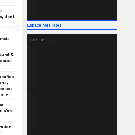
es
s, dont
Espace mes listes
 mais
Palmarès
aurel &
 cours
énéfice
ons,
baisse
r le
sa
rs s'en
r