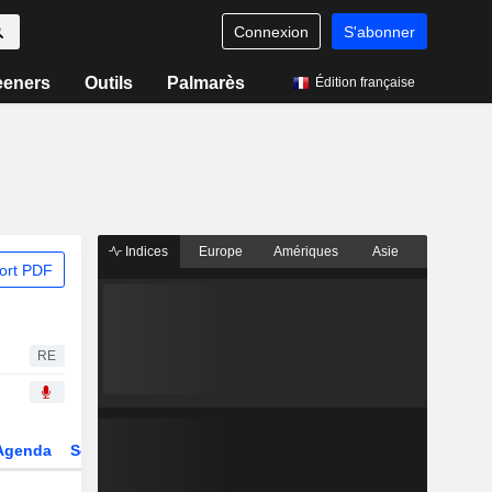
Connexion
S'abonner
eeners
Outils
Palmarès
Édition française
Indices
Europe
Amériques
Asie
ort PDF
RE
Agenda
Secteur
Dérivés
Fonds et ETFs