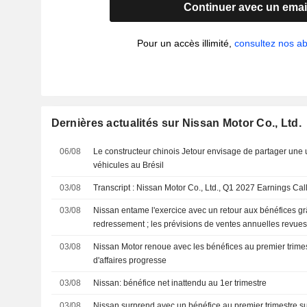
Continuer avec un emai
Pour un accès illimité,
consultez nos 
Dernières actualités sur Nissan Motor Co., Ltd.
06/08
Le constructeur chinois Jetour envisage de partager une 
véhicules au Brésil
03/08
Transcript : Nissan Motor Co., Ltd., Q1 2027 Earnings Cal
03/08
Nissan entame l'exercice avec un retour aux bénéfices g
redressement ; les prévisions de ventes annuelles revues
03/08
Nissan Motor renoue avec les bénéfices au premier trimestre
d'affaires progresse
03/08
Nissan: bénéfice net inattendu au 1er trimestre
03/08
Nissan surprend avec un bénéfice au premier trimestre su