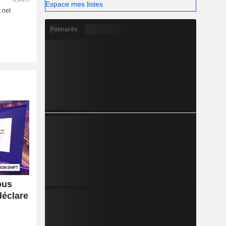
Espace mes listes
Palmarès
ous
déclare