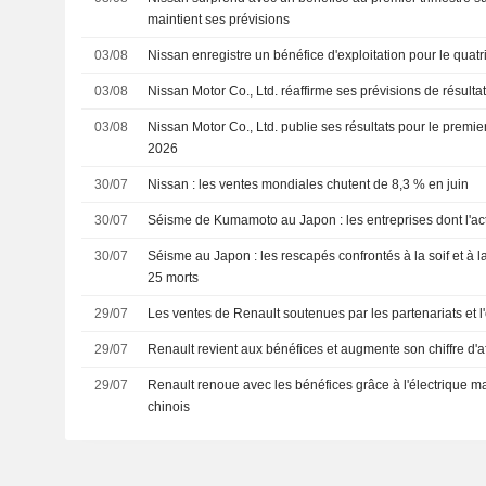
maintient ses prévisions
03/08
Nissan enregistre un bénéfice d'exploitation pour le quatr
03/08
Nissan Motor Co., Ltd. réaffirme ses prévisions de résulta
03/08
Nissan Motor Co., Ltd. publie ses résultats pour le premier
2026
30/07
Nissan : les ventes mondiales chutent de 8,3 % en juin
30/07
Séisme de Kumamoto au Japon : les entreprises dont l'act
30/07
Séisme au Japon : les rescapés confrontés à la soif et à la
25 morts
29/07
Les ventes de Renault soutenues par les partenariats et l'
29/07
Renault revient aux bénéfices et augmente son chiffre d'
29/07
Renault renoue avec les bénéfices grâce à l'électrique m
chinois