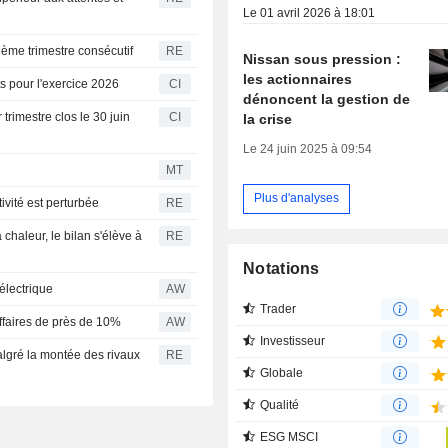
Le 01 avril 2026 à 18:01
ième trimestre consécutif
RE
Nissan sous pression :
les actionnaires
ts pour l'exercice 2026
CI
dénoncent la gestion de
 trimestre clos le 30 juin
CI
la crise
Le 24 juin 2025 à 09:54
MT
Plus d'analyses
ivité est perturbée
RE
 chaleur, le bilan s'élève à
RE
Notations
électrique
AW
Trader
affaires de près de 10%
AW
Investisseur
algré la montée des rivaux
RE
Globale
Qualité
ESG MSCI