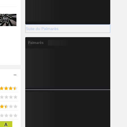
Suite du Palmarès
Palmarès
A