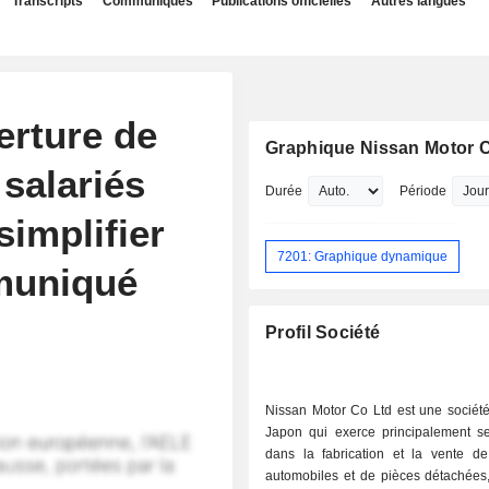
Transcripts
Communiqués
Publications officielles
Autres langues
erture de
Graphique Nissan Motor Co
salariés
Durée
Période
implifier
7201: Graphique dynamique
mmuniqué
Profil Société
Nissan Motor Co Ltd est une sociét
Japon qui exerce principalement ses
dans la fabrication et la vente de
automobiles et de pièces détachées,