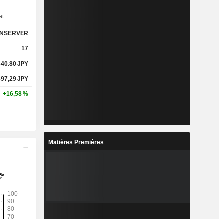
at
NSERVER
17
340,80
JPY
397,29
JPY
+16,58 %
Matières Premières