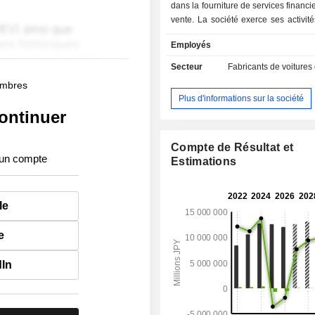
dans la fourniture de services financie
vente. La société exerce ses activité
deux segments. Le segment Autom
Employés
dédié à la fabrication et à la vente d
électriques, de voitures compactes, 
Secteur
Fabricants de voitures
légères, de monospaces, de v
membres
utilitaires, de camions, de minibus 
Plus d'informations sur la société
types de véhicules, ainsi que 
ontinuer
détachées associées. Le segment F
des ventes est dédié aux act
financement des ventes et de crédit-b
Compte de Résultat et
 un compte
soutenir les activités commerciales
Estimations
automobile.
le
e
dIn