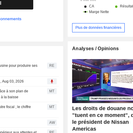
l
abonnements
Plus de données financières
Analyses / Opinions
usine pour produire ses
RE
l, Aug 03, 2026
râce à son plan de
MT
 à la baisse
 fiscal ; le chiffre
MT
Les droits de douane n
"tuent en ce moment", 
le président de Nissan
AW
Americas
périeur aux attentes et
RE