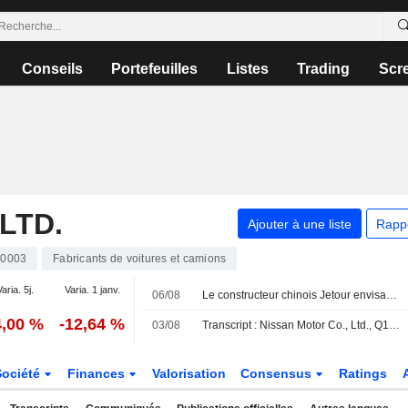
Conseils
Portefeuilles
Listes
Trading
Scr
LTD.
Ajouter à une liste
Rapp
00003
Fabricants de voitures et camions
Varia. 5j.
Varia. 1 janv.
06/08
Le constructeur chinois Jetour envisage de partager une usine pour produire ses véhicules au Brésil
4,00 %
-12,64 %
03/08
Transcript : Nissan Motor Co., Ltd., Q1 2027 Earnings Call, Aug 03, 2026
Société
Finances
Valorisation
Consensus
Ratings