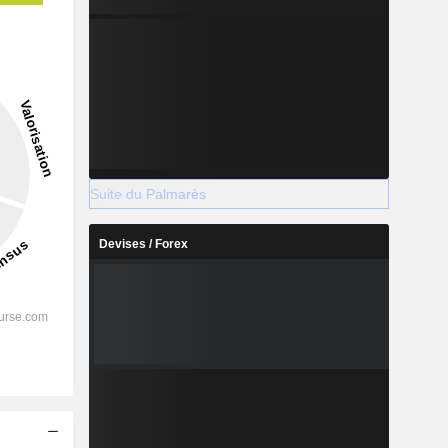
Suite du Palmarès
Devises / Forex
s