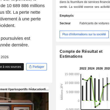
dans la fourniture de services financie
s de 10 689 886 millions
vente. La société exerce ses activité
s tôt. La perte nette
deux segments. Le segment Autom
Employés
dédié à la fabrication et à la vente d
ativement à une perte
électriques, de voitures compactes, 
Secteur
Fabricants de voitures
écédent.
légères, de monospaces, de v
utilitaires, de camions, de minibus 
Plus d'informations sur la société
types de véhicules, ainsi que 
 poursuivies est
détachées associées. Le segment F
année dernière.
des ventes est dédié aux act
financement des ventes et de crédit-b
Compte de Résultat et
soutenir les activités commerciales
Estimations
- 2026
automobile.
e à vos sources
Partager