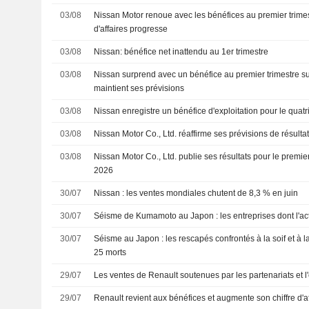
03/08
Nissan Motor renoue avec les bénéfices au premier trimestre
d'affaires progresse
03/08
Nissan: bénéfice net inattendu au 1er trimestre
03/08
Nissan surprend avec un bénéfice au premier trimestre su
maintient ses prévisions
03/08
Nissan enregistre un bénéfice d'exploitation pour le quatr
03/08
Nissan Motor Co., Ltd. réaffirme ses prévisions de résulta
03/08
Nissan Motor Co., Ltd. publie ses résultats pour le premier
2026
30/07
Nissan : les ventes mondiales chutent de 8,3 % en juin
30/07
Séisme de Kumamoto au Japon : les entreprises dont l'act
30/07
Séisme au Japon : les rescapés confrontés à la soif et à la
25 morts
29/07
Les ventes de Renault soutenues par les partenariats et l'
29/07
Renault revient aux bénéfices et augmente son chiffre d'