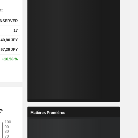
at
NSERVER
17
340,80
JPY
397,29
JPY
+16,58 %
Matières Premières