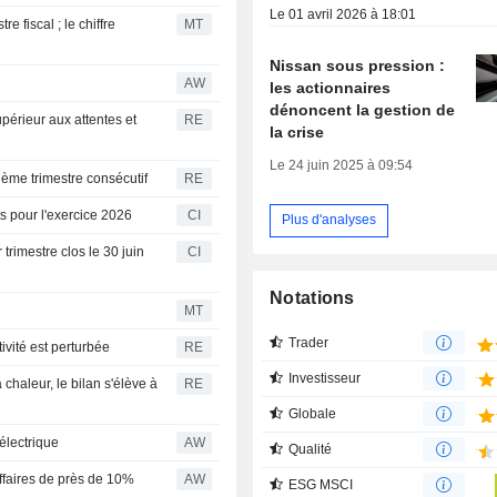
Le 01 avril 2026 à 18:01
 fiscal ; le chiffre
MT
Nissan sous pression :
AW
les actionnaires
dénoncent la gestion de
périeur aux attentes et
RE
la crise
Le 24 juin 2025 à 09:54
ième trimestre consécutif
RE
ts pour l'exercice 2026
CI
Plus d'analyses
 trimestre clos le 30 juin
CI
Notations
MT
Trader
ivité est perturbée
RE
Investisseur
 chaleur, le bilan s'élève à
RE
Globale
électrique
AW
Qualité
affaires de près de 10%
AW
ESG MSCI