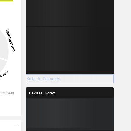
Suite du Palmarès
Devises / Forex
s