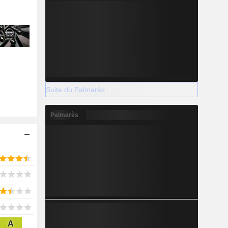
Suite du Palmarès
Palmarès
A