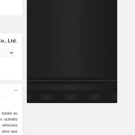
., Ltd.
é basée au
 activités
 véhicules
 ainsi que