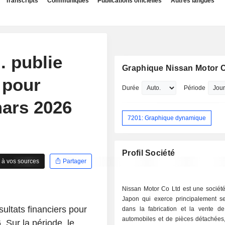
Transcripts
Communiqués
Publications officielles
Autres langues
. publie
Graphique Nissan Motor Co
 pour
Durée
Période
mars 2026
7201: Graphique dynamique
Profil Société
 à vos sources
Partager
Nissan Motor Co Ltd est une sociét
Japon qui exerce principalement ses
ultats financiers pour
dans la fabrication et la vente de
automobiles et de pièces détachées,
 Sur la période, le