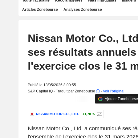
Toute l'actualité
Reco analystes
Faits marquants
Insiders
Articles Zonebourse
Analyses Zonebourse
Nissan Motor Co., Ltd
ses résultats annuels
l'exercice clos le 31 
Publié le 13/05/2026 à 09:55
S&P Capital IQ - Traduit par Zonebourse
-
Voir l'original
Ajouter Zonebourse
NISSAN MOTOR CO., LTD.
+1,70 %
Nissan Motor Co., Ltd. a communiqué ses rés
l'ensemble de l'exercice clos le 31 mars 2026.