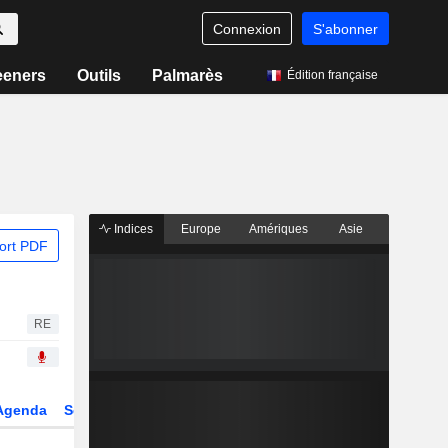
Connexion
S'abonner
eeners
Outils
Palmarès
Édition française
Indices
Europe
Amériques
Asie
ort PDF
RE
Agenda
Secteur
Dérivés
Fonds et ETFs