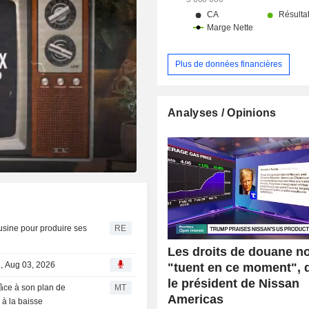
Plus de données financières
Analyses / Opinions
usine pour produire ses
RE
Les droits de douane n
l, Aug 03, 2026
"tuent en ce moment", 
le président de Nissan
râce à son plan de
MT
Americas
 à la baisse