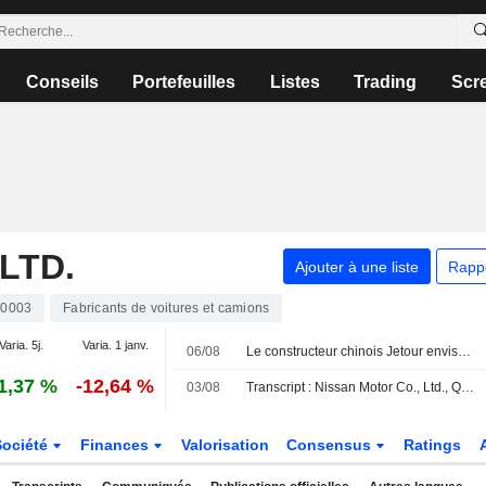
Conseils
Portefeuilles
Listes
Trading
Scr
LTD.
Ajouter à une liste
Rapp
00003
Fabricants de voitures et camions
Varia. 5j.
Varia. 1 janv.
06/08
Le constructeur chinois Jetour envisage de partager une usine pour produire ses véhicules au Brésil
1,37 %
-12,64 %
03/08
Transcript : Nissan Motor Co., Ltd., Q1 2027 Earnings Call, Aug 03, 2026
Société
Finances
Valorisation
Consensus
Ratings