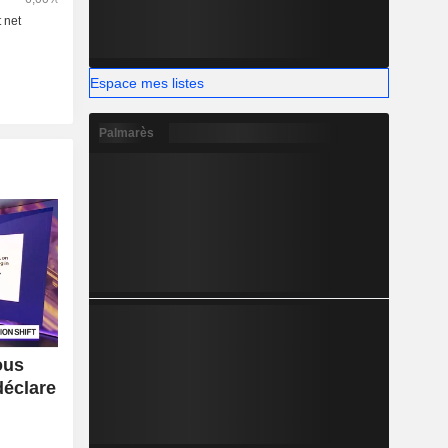
Espace mes listes
Palmarès
ous
déclare