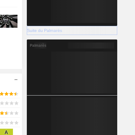
Suite du Palmarès
Palmarès
A