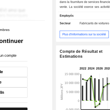
dans la fourniture de services financie
vente. La société exerce ses activité
deux segments. Le segment Autom
Employés
dédié à la fabrication et à la vente d
électriques, de voitures compactes, 
Secteur
Fabricants de voitures
légères, de monospaces, de v
membres
utilitaires, de camions, de minibus 
Plus d'informations sur la société
types de véhicules, ainsi que 
ontinuer
détachées associées. Le segment F
des ventes est dédié aux act
financement des ventes et de crédit-b
Compte de Résultat et
 un compte
soutenir les activités commerciales
Estimations
automobile.
le
e
dIn