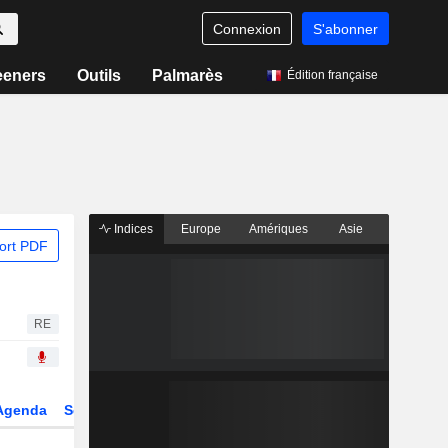
Connexion
S'abonner
eeners
Outils
Palmarès
Édition française
Indices
Europe
Amériques
Asie
ort PDF
RE
Agenda
Secteur
Dérivés
Fonds et ETFs