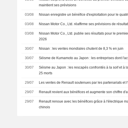
maintient ses prévisions
03/08
Nissan enregistre un bénéfice d'exploitation pour le quatr
03/08
Nissan Motor Co., Ltd. réaffirme ses prévisions de résulta
03/08
Nissan Motor Co., Ltd. publie ses résultats pour le premier
2026
30/07
Nissan : les ventes mondiales chutent de 8,3 % en juin
30/07
Séisme de Kumamoto au Japon : les entreprises dont l'act
30/07
Séisme au Japon : les rescapés confrontés à la soif et à la
25 morts
29/07
Les ventes de Renault soutenues par les partenariats et l'
29/07
Renault revient aux bénéfices et augmente son chiffre d'
29/07
Renault renoue avec les bénéfices grâce à l'électrique m
chinois