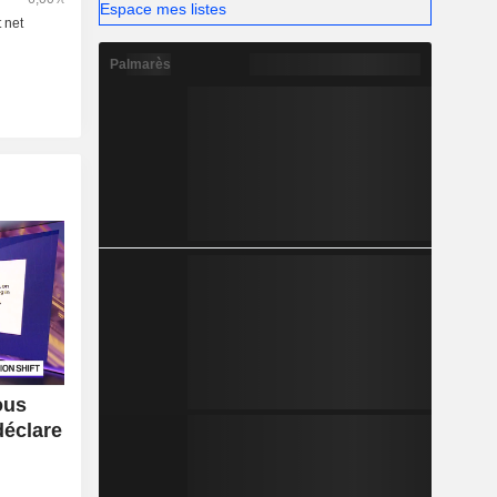
Espace mes listes
Palmarès
ous
déclare