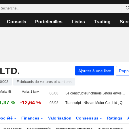
Conseils
Portefeuilles
Listes
Trading
Scr
LTD.
Ajouter à une liste
Rapp
00003
Fabricants de voitures et camions
Varia. 5j.
Varia. 1 janv.
06/08
Le constructeur chinois Jetour envisage de partager une usine pour produire ses véhicules au Brésil
1,37 %
-12,64 %
03/08
Transcript : Nissan Motor Co., Ltd., Q1 2027 Earnings Call, Aug 03, 2026
Société
Finances
Valorisation
Consensus
Ratings