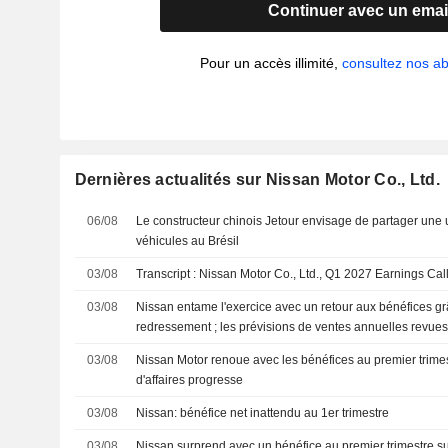
Continuer avec un emai
Pour un accès illimité,
consultez nos 
Dernières actualités sur Nissan Motor Co., Ltd.
06/08
Le constructeur chinois Jetour envisage de partager une 
véhicules au Brésil
03/08
Transcript : Nissan Motor Co., Ltd., Q1 2027 Earnings Cal
03/08
Nissan entame l'exercice avec un retour aux bénéfices g
redressement ; les prévisions de ventes annuelles revues
03/08
Nissan Motor renoue avec les bénéfices au premier trimestre
d'affaires progresse
03/08
Nissan: bénéfice net inattendu au 1er trimestre
03/08
Nissan surprend avec un bénéfice au premier trimestre su