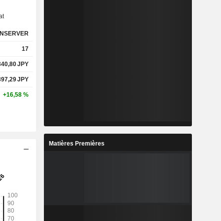
at
NSERVER
17
340,80
JPY
397,29
JPY
+16,58 %
Matières Premières