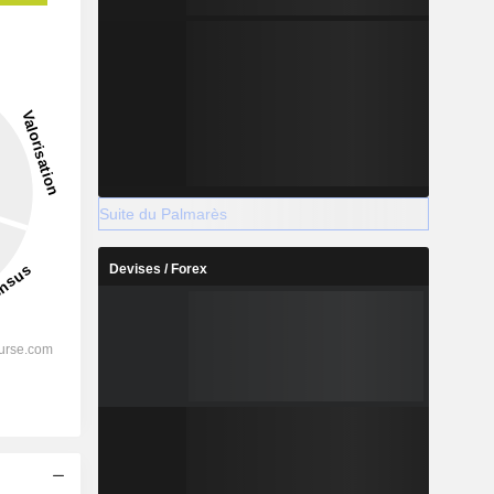
Suite du Palmarès
Devises / Forex
s