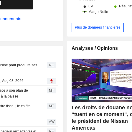
l
abonnements
Plus de données financières
Analyses / Opinions
usine pour produire ses
RE
l, Aug 03, 2026
râce à son plan de
MT
 à la baisse
 fiscal ; le chiffre
MT
Les droits de douane n
"tuent en ce moment", 
le président de Nissan
AW
Americas
périeur aux attentes et
RE