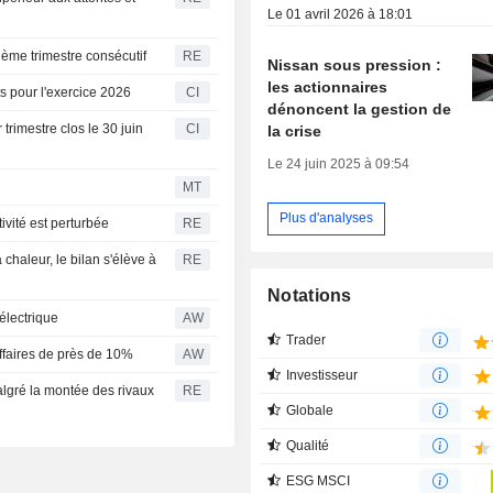
Le 01 avril 2026 à 18:01
ième trimestre consécutif
RE
Nissan sous pression :
les actionnaires
ts pour l'exercice 2026
CI
dénoncent la gestion de
 trimestre clos le 30 juin
CI
la crise
Le 24 juin 2025 à 09:54
MT
Plus d'analyses
ivité est perturbée
RE
 chaleur, le bilan s'élève à
RE
Notations
électrique
AW
Trader
affaires de près de 10%
AW
Investisseur
algré la montée des rivaux
RE
Globale
Qualité
ESG MSCI