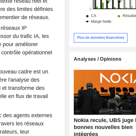
texte réseau réel et
e des limites définies
pementier de réseaux.
 réseaux IP
ssor du trafic IA, les
Plus de données financières
e pour améliorer
un contrôle opérationnel
Analyses / Opinions
 nouveau cadre est un
ère l'analyse des
l et transforme des
le en flux de travail
 des agents externes
Nokia recule, UBS juge 
travers les réseaux
bonnes nouvelles bien
ateurs, leur
intégrées