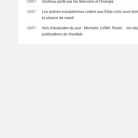
29/07
Grolleau porté par les télécoms et l'énergie
28/07
Les actions européennes cotées aux États-Unis sous forme
la séance de mardi
28/07
Avis d'analystes du jour : Michelin, LVMH, Rexel… les obj
publications de résultats