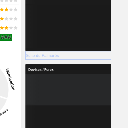
AAA
Suite du Palmarès
Devises / Forex