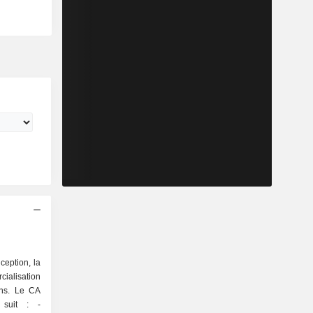
ception, la
lisation
ons. Le CA
 suit : -