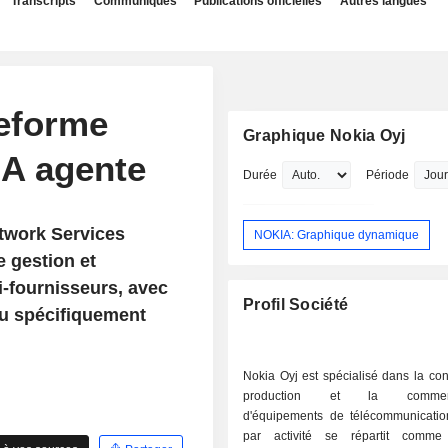
Transcripts
Communiqués
Publications officielles
Autres langues
teforme
Graphique Nokia Oyj
IA agente
Durée
Période
twork Services
NOKIA: Graphique dynamique
 gestion et
i-fournisseurs, avec
Profil Société
çu spécifiquement
Nokia Oyj est spécialisé dans la con
production et la commercia
d'équipements de télécommunicati
par activité se répartit comme