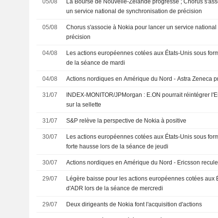
05/08
La Bourse de Nouvelle-Zélande progresse ; Chorus s'ass
un service national de synchronisation de précision
05/08
Chorus s'associe à Nokia pour lancer un service national
précision
04/08
Les actions européennes cotées aux États-Unis sous for
de la séance de mardi
04/08
Actions nordiques en Amérique du Nord - Astra Zeneca p
31/07
INDEX-MONITOR/JPMorgan : E.ON pourrait réintégrer l'
sur la sellette
31/07
S&P relève la perspective de Nokia à positive
30/07
Les actions européennes cotées aux États-Unis sous form
forte hausse lors de la séance de jeudi
30/07
Actions nordiques en Amérique du Nord - Ericsson recul
29/07
Légère baisse pour les actions européennes cotées aux 
d'ADR lors de la séance de mercredi
29/07
Deux dirigeants de Nokia font l'acquisition d'actions