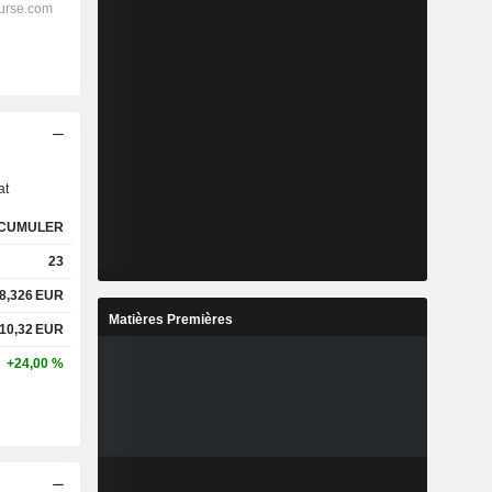
s
at
CUMULER
23
8,326
EUR
Matières Premières
10,32
EUR
+24,00 %