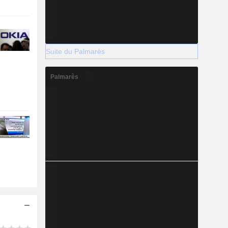
Suite du Palmarès
Palmarès