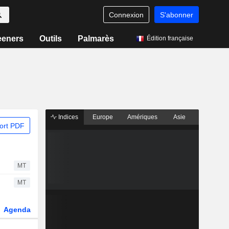
Connexion
S'abonner
eeners
Outils
Palmarès
Édition française
Indices
Europe
Amériques
Asie
ort PDF
MT
MT
Agenda
Secteur
Dérivés
Fonds et ETFs