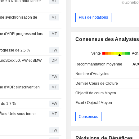
ocie à Nokia pour lancer
MT
 de synchronisation de
MT
Plus de notations
me d'ADR progressent lors
MT
Consensus des Analyste
rogresse de 2,5 %
FW
Vente
Ach
EuroStoxx 50, VW et BMW
DP
Recommandation moyenne
AC
Nombre d'Analystes
FW
Dernier Cours de Cloture
e d'ADR s'inscrivent en
MT
Objectif de cours Moyen
Ecart / Objectif Moyen
e de 1,7 %
FW
États-Unis sous forme
MT
Consensus
FW
Révisions de Bénéfices