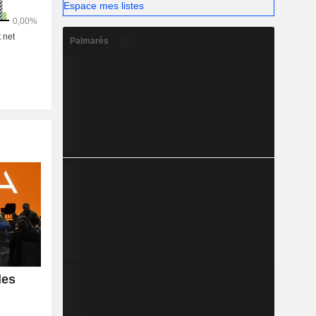
Espace mes listes
Palmarès
les