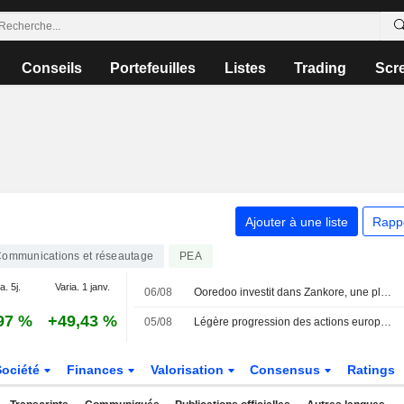
Conseils
Portefeuilles
Listes
Trading
Scr
Ajouter à une liste
Rapp
ommunications et réseautage
PEA
a. 5j.
Varia. 1 janv.
06/08
Ooredoo investit dans Zankore, une plateforme indonésienne de calcul IA et de neocloud
97 %
+49,43 %
05/08
Légère progression des actions européennes cotées aux États-Unis sous forme d'ADR lors de la séance de mercredi
Société
Finances
Valorisation
Consensus
Ratings