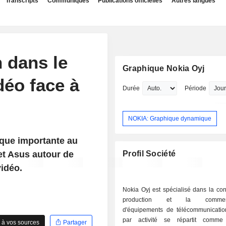
Transcripts
Communiqués
Publications officielles
Autres langues
 dans le
Graphique Nokia Oyj
déo face à
Durée
Période
NOKIA: Graphique dynamique
ique importante au
et Asus autour de
Profil Société
idéo.
Nokia Oyj est spécialisé dans la con
production et la commercia
d'équipements de télécommunicati
par activité se répartit comme
 à vos sources
Partager