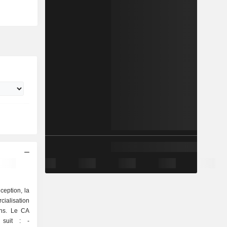
ception, la
lisation
ons. Le CA
 suit : -