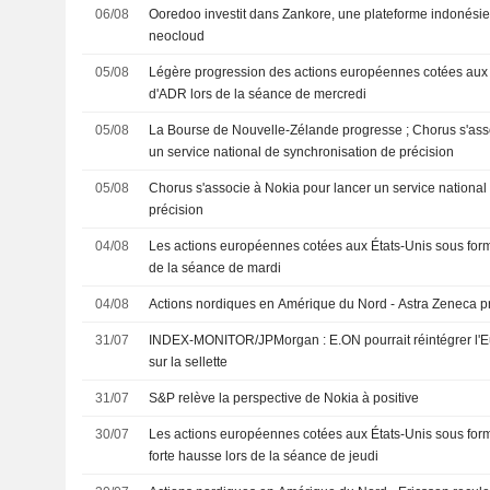
06/08
Ooredoo investit dans Zankore, une plateforme indonésie
neocloud
05/08
Légère progression des actions européennes cotées aux 
d'ADR lors de la séance de mercredi
05/08
La Bourse de Nouvelle-Zélande progresse ; Chorus s'ass
un service national de synchronisation de précision
05/08
Chorus s'associe à Nokia pour lancer un service national
précision
04/08
Les actions européennes cotées aux États-Unis sous for
de la séance de mardi
04/08
Actions nordiques en Amérique du Nord - Astra Zeneca p
31/07
INDEX-MONITOR/JPMorgan : E.ON pourrait réintégrer l'
sur la sellette
31/07
S&P relève la perspective de Nokia à positive
30/07
Les actions européennes cotées aux États-Unis sous form
forte hausse lors de la séance de jeudi