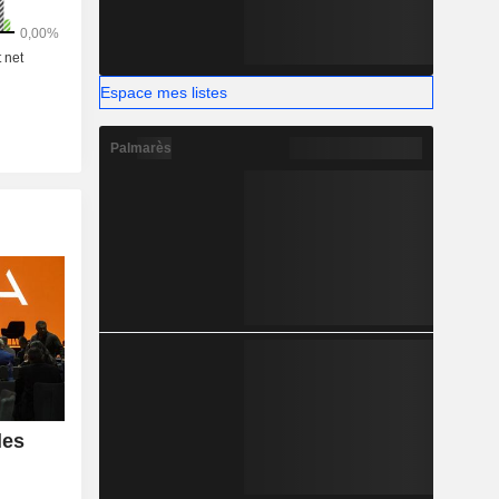
Espace mes listes
Palmarès
les