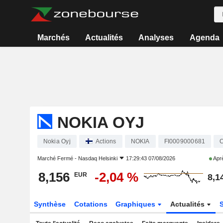
Marchés
Actualités
Analyses
Agenda
NOKIA OYJ
Nokia Oyj
Actions
NOKIA
FI0009000681
C
Marché Fermé -
Nasdaq Helsinki
17:29:43 07/08/2026
Aprè
8,156
-2,04 %
EUR
8,1
Synthèse
Cotations
Graphiques
Actualités