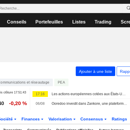
Conseils
Portefeuilles
Listes
Trading
Scr
Ajouter à une liste
Rapp
ommunications et réseautage
PEA
s clôture
17:51:43
17:16
Les actions européennes cotées aux États-Unis sous forme d'ADR progressent lors de la séance de vendredi
40
-0,20 %
06/08
Ooredoo investit dans Zankore, une plateforme indonésienne de calcul IA et de neocloud
Société
Finances
Valorisation
Consensus
Ratings