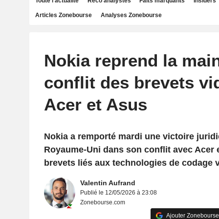
Toute l'actualité
Reco analystes
Faits marquants
Insiders
Articles Zonebourse
Analyses Zonebourse
Nokia reprend la main
conflit des brevets vi
Acer et Asus
Nokia a remporté mardi une victoire jurid
Royaume-Uni dans son conflit avec Acer 
brevets liés aux technologies de codage v
Valentin Aufrand
Publié le 12/05/2026 à 23:08
Zonebourse.com
Ajouter Zonebourse