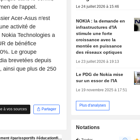
amen de l'appel.
Le 24 juillet 2026 à 15:46
ssier Acer-Asus n'est
NOKIA : la demande en
une activité de
infrastructures d'IA
stimule une forte
t Nokia Technologies a
croissance avec la
R de bénéfice
montée en puissance
70%. Le groupe
des réseaux optiques
dia brevetées depuis
Le 23 juillet 2026 à 19:13
 ainsi que plus de 250
Le PDG de Nokia mise
sur un essor de l'IA
Le 19 novembre 2025 à 17:51
Plus d'analyses
e à vos sources
Partager
Notations
Trader