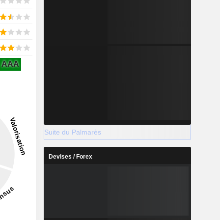
AAA
Suite du Palmarès
Devises / Forex