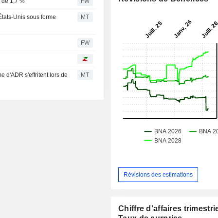
e de 1,7 %
FW
États-Unis sous forme
MT
FW
 d'ADR s'effritent lors de
MT
Révisions des estimations
Chiffre d'affaires trimestrie