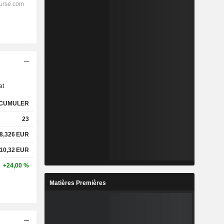
s
at
CUMULER
23
8,326
EUR
10,32
EUR
+24,00 %
Matières Premières