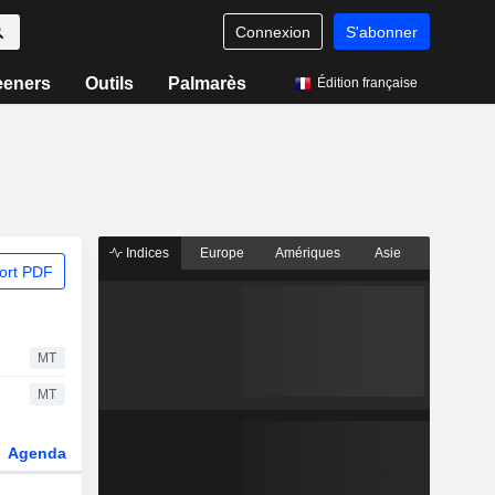
Connexion
S'abonner
eeners
Outils
Palmarès
Édition française
Indices
Europe
Amériques
Asie
ort PDF
MT
MT
Agenda
Secteur
Dérivés
Fonds et ETFs