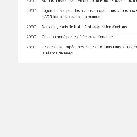
30/07
Actions nordiques en Amérique du Nord - Ericsson recul
29/07
Légère baisse pour les actions européennes cotées aux 
d'ADR lors de la séance de mercredi
29/07
Deux dirigeants de Nokia font l'acquisition d'actions
29/07
Grolleau porté par les télécoms et l'énergie
28/07
Les actions européennes cotées aux États-Unis sous forme
la séance de mardi