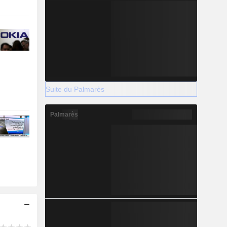
Suite du Palmarès
Palmarès