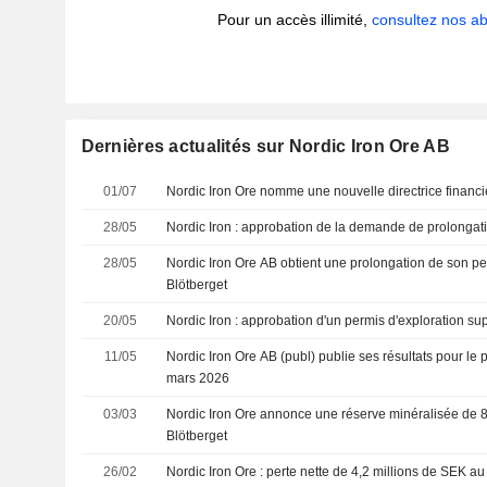
Pour un accès illimité,
consultez nos 
Dernières actualités sur Nordic Iron Ore AB
01/07
Nordic Iron Ore nomme une nouvelle directrice financi
28/05
Nordic Iron : approbation de la demande de prolongat
28/05
Nordic Iron Ore AB obtient une prolongation de son pe
Blötberget
20/05
Nordic Iron : approbation d'un permis d'exploration s
11/05
Nordic Iron Ore AB (publ) publie ses résultats pour le p
mars 2026
03/03
Nordic Iron Ore annonce une réserve minéralisée de 8
Blötberget
26/02
Nordic Iron Ore : perte nette de 4,2 millions de SEK au