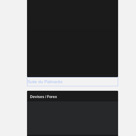
Suite du Palmarès
Devises / Forex