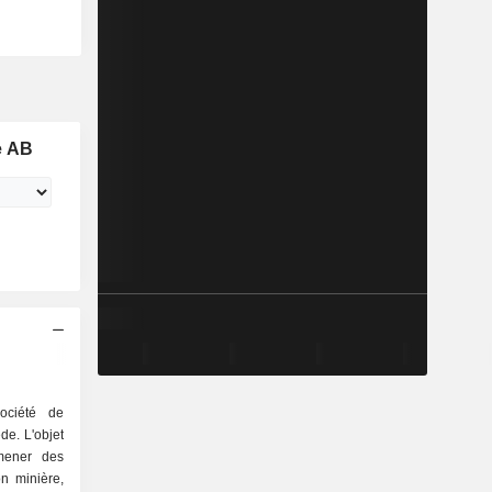
e AB
ociété de
e. L'objet
 mener des
ion minière,