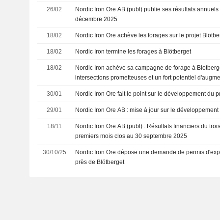
26/02
Nordic Iron Ore AB (publ) publie ses résultats annuels 
décembre 2025
18/02
Nordic Iron Ore achève les forages sur le projet Blötb
18/02
Nordic Iron termine les forages à Blötberget
18/02
Nordic Iron achève sa campagne de forage à Blotberg
intersections prometteuses et un fort potentiel d'augm
minérales
30/01
Nordic Iron Ore fait le point sur le développement du p
29/01
Nordic Iron Ore AB : mise à jour sur le développement 
18/11
Nordic Iron Ore AB (publ) : Résultats financiers du troi
premiers mois clos au 30 septembre 2025
30/10/25
Nordic Iron Ore dépose une demande de permis d'exp
près de Blötberget