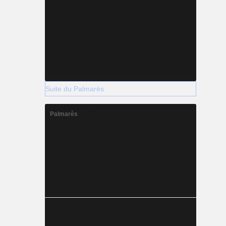
Suite du Palmarès
Palmarès