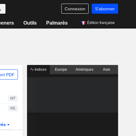
Connexion
S'abonner
eeners
Outils
Palmarès
Édition française
Indices
Europe
Amériques
Asie
ort PDF
MT
RE
vés