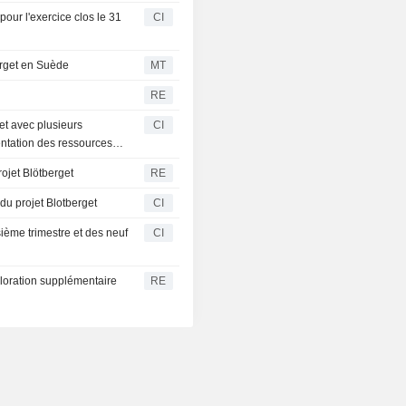
pour l'exercice clos le 31
CI
erget en Suède
MT
RE
et avec plusieurs
CI
entation des ressources
rojet Blötberget
RE
du projet Blotberget
CI
sième trimestre et des neuf
CI
loration supplémentaire
RE