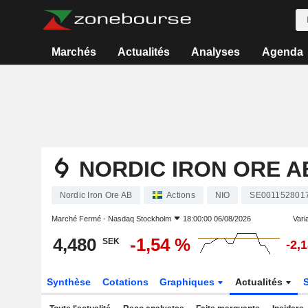
Marchés
Actualités
Analyses
Agenda
NORDIC IRON ORE A
Nordic Iron Ore AB
Actions
NIO
SE001152801
Marché Fermé -
Nasdaq Stockholm
18:00:00 06/08/2026
Varia
4,480
-1,54 %
SEK
-2,
Synthèse
Cotations
Graphiques
Actualités