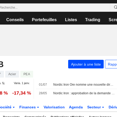
Conseils
Portefeuilles
Listes
Trading
Scr
B
Ajouter à une liste
Rapp
7
Acier
PEA
. 5j.
Varia. 1 janv.
01/07
Nordic Iron Ore nomme une nouvelle directrice financière
18 %
-17,34 %
28/05
Nordic Iron : approbation de la demande de prolongation de permis
Société
Finances
Valorisation
Agenda
Secteur
Déri