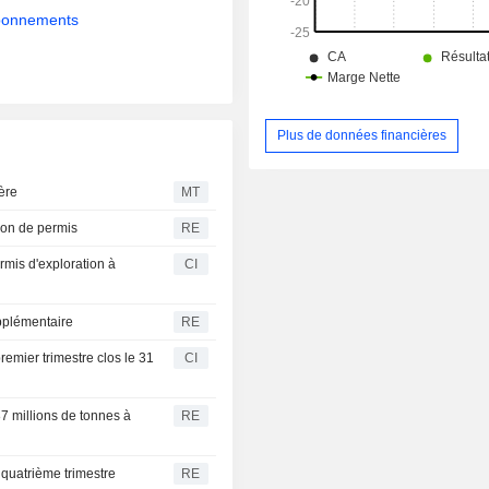
abonnements
Plus de données financières
ère
MT
ion de permis
RE
rmis d'exploration à
CI
upplémentaire
RE
remier trimestre clos le 31
CI
7 millions de tonnes à
RE
 quatrième trimestre
RE