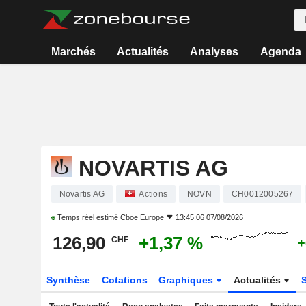
Marchés
Actualités
Analyses
Agenda
NOVARTIS AG
Novartis AG
Actions
NOVN
CH0012005267
Temps réel estimé
Cboe Europe
13:45:06 07/08/2026
126,90
+1,37 %
CHF
+
Synthèse
Cotations
Graphiques
Actualités