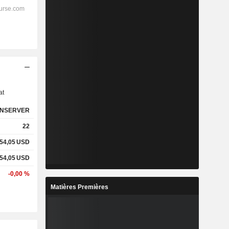
s
at
NSERVER
22
54,05
USD
54,05
USD
-0,00 %
Matières Premières