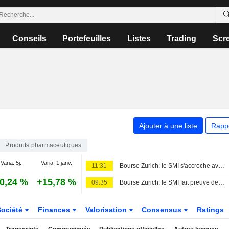
Conseils
Portefeuilles
Listes
Trading
Scr
Ajouter à une liste
Rapp
Produits pharmaceutiques
Varia. 5j.
Varia. 1 janv.
11:31
Bourse Zurich: le SMI s'accroche avant l'emploi américain
0,24 %
+15,78 %
09:35
Bourse Zurich: le SMI fait preuve de résistance
Société
Finances
Valorisation
Consensus
Ratings