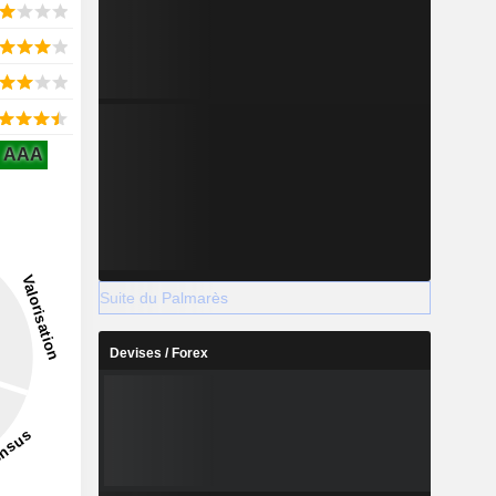
AAA
Suite du Palmarès
Devises / Forex