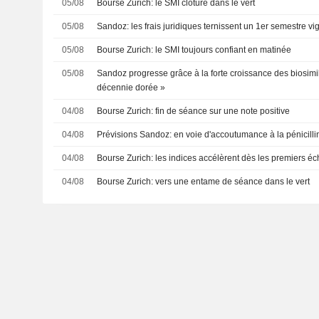
05/08
Bourse Zurich: le SMI clôture dans le vert
05/08
Sandoz: les frais juridiques ternissent un 1er semestre v
05/08
Bourse Zurich: le SMI toujours confiant en matinée
05/08
Sandoz progresse grâce à la forte croissance des biosimil
décennie dorée »
04/08
Bourse Zurich: fin de séance sur une note positive
04/08
Prévisions Sandoz: en voie d'accoutumance à la pénicilli
04/08
Bourse Zurich: les indices accélèrent dès les premiers é
04/08
Bourse Zurich: vers une entame de séance dans le vert