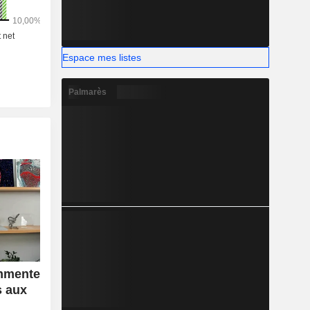
Espace mes listes
Palmarès
mmente
s aux