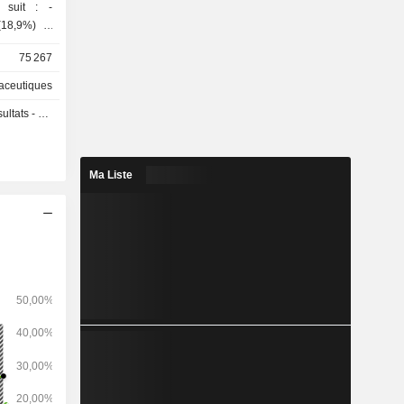
 suit : -
énales et
75 267
ctivité de
aceutiques
e produits
s - Q3 2026
uction dans
pe (28,1%),
Ma Liste
ustralasie
6,7%).