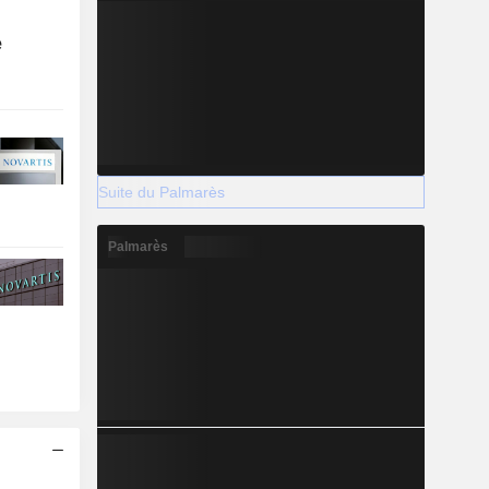
e
Suite du Palmarès
Palmarès