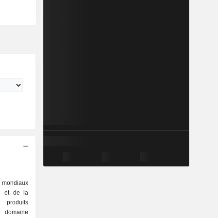
s mondiaux
n et de la
roduits
 domaine