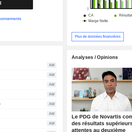
l
abonnements
Plus de données financières
Analyses / Opinions
n
AW
AW
AW
AW
e
AW
AW
Le PDG de Novartis co
des résultats supérieur
AW
attentes au deuxième