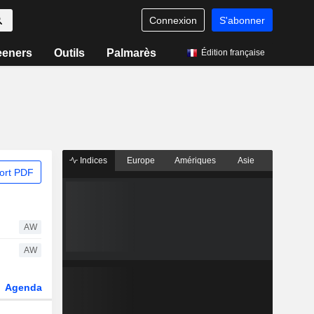
Connexion
S'abonner
eeners
Outils
Palmarès
Édition française
Indices
Europe
Amériques
Asie
ort PDF
AW
AW
Agenda
Secteur
Dérivés
Fonds et ETFs