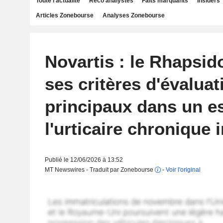
Toute l'actualité
Reco analystes
Faits marquants
Insiders
Articles Zonebourse
Analyses Zonebourse
Novartis : le Rhapsido
ses critères d'évaluat
principaux dans un es
l'urticaire chronique 
Publié le 12/06/2026 à 13:52
MT Newswires - Traduit par Zonebourse
-
Voir l'original