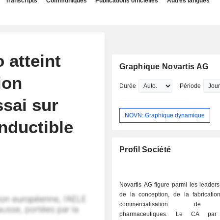
Transcripts
Communiqués
Publications officielles
Autres langues
 atteint
Graphique Novartis AG
ion
Durée
Période
sai sur
NOVN: Graphique dynamique
inductible
Profil Société
Novartis AG figure parmi les leader
de la conception, de la fabricatio
commercialisation de p
pharmaceutiques. Le CA par