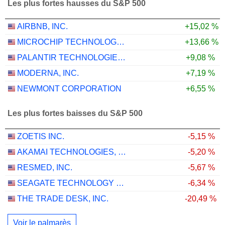
Les plus fortes hausses du S&P 500
AIRBNB, INC.
+15,02 %
MICROCHIP TECHNOLOGY INCORPORATED
+13,66 %
PALANTIR TECHNOLOGIES INC.
+9,08 %
MODERNA, INC.
+7,19 %
NEWMONT CORPORATION
+6,55 %
Les plus fortes baisses du S&P 500
ZOETIS INC.
-5,15 %
AKAMAI TECHNOLOGIES, INC.
-5,20 %
RESMED, INC.
-5,67 %
SEAGATE TECHNOLOGY HOLDINGS PLC
-6,34 %
THE TRADE DESK, INC.
-20,49 %
Voir le palmarès