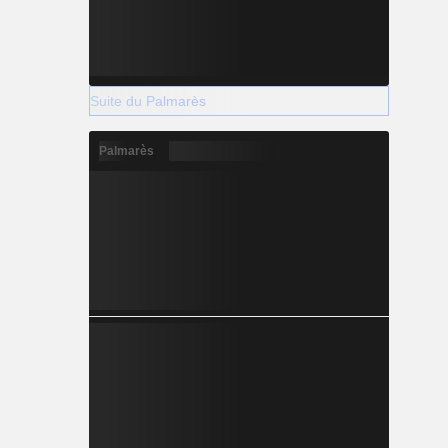
+2.034
Suite du Palmarès
Palmarès