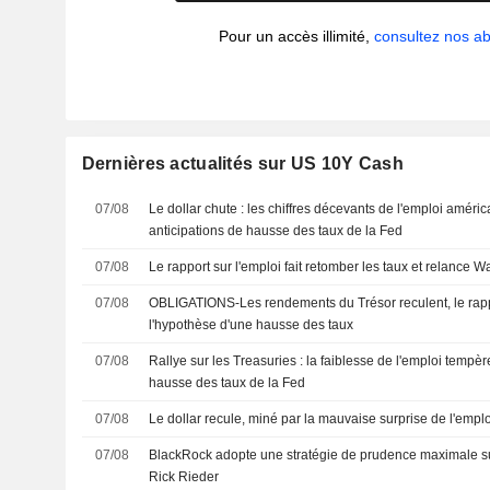
Pour un accès illimité,
consultez nos 
Dernières actualités sur US 10Y Cash
07/08
Le dollar chute : les chiffres décevants de l'emploi améri
anticipations de hausse des taux de la Fed
07/08
Le rapport sur l'emploi fait retomber les taux et relance Wa
07/08
OBLIGATIONS-Les rendements du Trésor reculent, le rappo
l'hypothèse d'une hausse des taux
07/08
Rallye sur les Treasuries : la faiblesse de l'emploi tempèr
hausse des taux de la Fed
07/08
Le dollar recule, miné par la mauvaise surprise de l'empl
07/08
BlackRock adopte une stratégie de prudence maximale sur
Rick Rieder