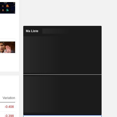
Ma Liste
Variation
-0.408
-0.398