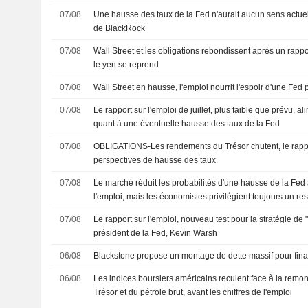
07/08
Une hausse des taux de la Fed n'aurait aucun sens actue
de BlackRock
07/08
Wall Street et les obligations rebondissent après un rappo
le yen se reprend
07/08
Wall Street en hausse, l'emploi nourrit l'espoir d'une Fed 
07/08
Le rapport sur l'emploi de juillet, plus faible que prévu, a
quant à une éventuelle hausse des taux de la Fed
07/08
OBLIGATIONS-Les rendements du Trésor chutent, le rappor
perspectives de hausse des taux
07/08
Le marché réduit les probabilités d'une hausse de la Fed 
l'emploi, mais les économistes privilégient toujours un r
07/08
Le rapport sur l'emploi, nouveau test pour la stratégie de
président de la Fed, Kevin Warsh
06/08
Blackstone propose un montage de dette massif pour fina
06/08
Les indices boursiers américains reculent face à la rem
Trésor et du pétrole brut, avant les chiffres de l'emploi