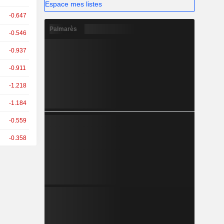
Espace mes listes
-0.647
Palmarès
-0.546
-0.937
-0.911
-1.218
-1.184
-0.559
-0.358
+0.817
+0.176
-0.784
-1.473