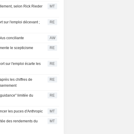
INDEXED
llement, selon Rick Rieder
MT
US 5Y INFLATION
1,725
%
INDEXED
rt sur l'emploi décevant ;
RE
plus conciliante
AW
limente le scepticisme
RE
t sur l'emploi écarte les
RE
après les chiffres de
RE
esserrement
 "guidance" limitée du
RE
ncer les puces d'Anthropic
MT
ontée des rendements du
MT