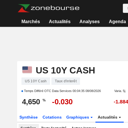
Marchés
Actualités
Analyses
Agenda
US 10Y CASH
US 10Y Cash
Taux d'interêt
Temps Différé OTC Data Services
00:04:35 08/08/2026
Varia. 5j.
4,650
-0.030
%
-1.88
Synthèse
Cotations
Graphiques
Actualités