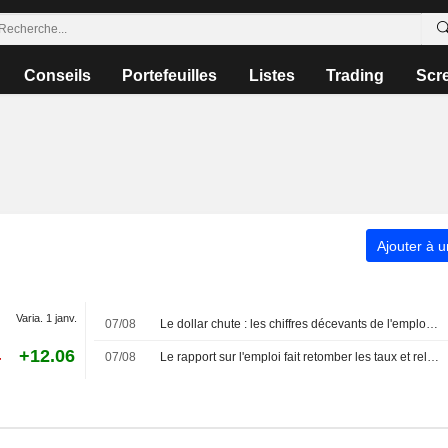
Conseils
Portefeuilles
Listes
Trading
Scr
Ajouter à u
Varia. 1 janv.
07/08
Le dollar chute : les chiffres décevants de l'emploi américain repoussent les anticipations de hausse des taux de la Fed
4
+12.06
07/08
Le rapport sur l'emploi fait retomber les taux et relance Wall Street