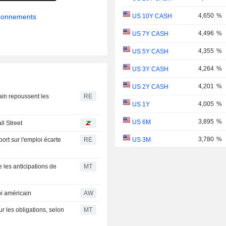
4,650
%
abonnements
US 10Y CASH
4,496
%
US 7Y CASH
4,355
%
US 5Y CASH
4,264
%
US 3Y CASH
4,201
%
US 2Y CASH
cain repoussent les
RE
4,005
%
US 1Y
3,895
%
US 6M
ll Street
3,780
%
rt sur l'emploi écarte
RE
US 3M
3,762
%
US 2M
e les anticipations de
MT
3,701
%
US 1M
US 30Y INFLATION
oi américain
AW
2,986
%
INDEXED
 les obligations, selon
MT
US 10Y INFLATION
2,394
%