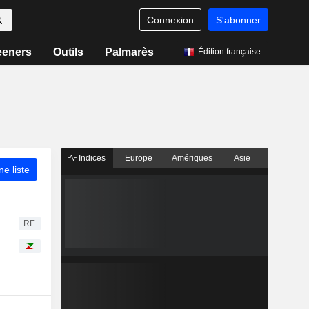
Connexion
S'abonner
eeners
Outils
Palmarès
Édition française
Indices
Europe
Amériques
Asie
ne liste
RE