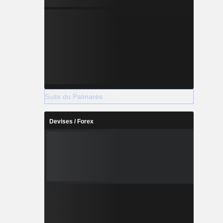
Suite du Palmarès
Devises / Forex