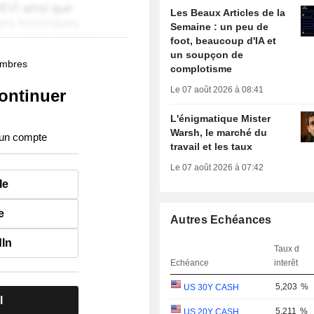
Les Beaux Articles de la
Semaine : un peu de
foot, beaucoup d'IA et
un soupçon de
membres
complotisme
Le 07 août 2026 à 08:41
ontinuer
L'énigmatique Mister
Warsh, le marché du
 un compte
travail et les taux
Le 07 août 2026 à 07:42
le
e
Autres Echéances
dIn
Taux d
Echéance
interêt
5,203
%
US 30Y CASH
l
5,211
%
US 20Y CASH